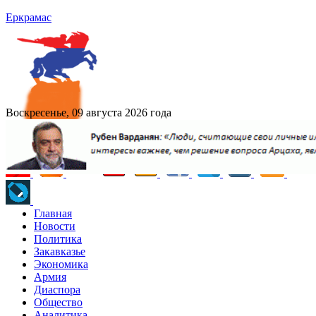
Еркрамас
Воскресенье, 09 августа 2026 года
Главная
Новости
Политика
Закавказье
Экономика
Армия
Диаспора
Общество
Аналитика