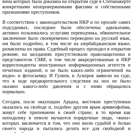
вина которых была доказана на открытом суде в Степанакерте
конкретными неопровержимыми фактами и собственными
признаниями преступников.
В соответствии с законодательством НКР и по просьбе самих
подсудимых, последние были обеспечены адвокатами,
активно пользовались услугами переводчика, обвинительное
заключение было своевременно переведено на русский язык,
им были подробно, в том числе на азербайджанском языке,
разъяснены их права. Судебный процесс проходил в открытом
режиме, на заседаниях присутствовали правозащитники и
представители СМИ, в том числе аккредитованные в НКР
корреспонденты иностранных информационных агентств и
печатных изданий, и не было каких-либо ограничений на
видео- и фотосъемку. И Гулиев, и Аскеров заявили на суде,
что в ходе предварительного следствия на них не было
оказано какого-либо давления и с ними обращались
нормально.
Сегодня, после оккупации Арцаха, жестокие преступники
оказались на свободе и, подобно другим ярым армянофобам,
живут себе припеваючи в своей стране, в то время как
неподалеку в неволе мучаются порядочные люди, «вина»
которых заключается в том, что они жили судьбой и болью
своего народа и пытались делать все для свободной и