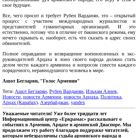
свое будущее.
Все, чего просит и требует Рубен Варданян, это – открытый
процесс с участием международных журналистов и
представителей гуманитарных организаций. И это
естественно, потому что в отличие от бакинского режима, ему
нечего скрывать и, наоборот, есть что сказать в адрес своих
обвинителей.
Полное оправдание и возвращение военнопленных и экс-
руководителей Арцаха в лоно своего народа должно стать
делом чести каждого армянина и вопросом совести каждого
порядочного, неравнодушного человека в мире.
Ашот Бегларян, "Голос Армении"
Теги:
Ашот Бегларян
,
Рубен Варданян
,
Ильхам Алиев
,
Новости
,
новости Армении
,
новости Арцаха
,
Политика
,
Арцах (Карабах)
,
Азербайджан
,
yandex
Уважаемые читатели! Уже более тридцати лет
Информационный центр «Еркрамас» рассказывает о
событиях в Армении, Арцахе и армянской Диаспоре. Мы
продолжаем эту работу благодаря поддержке читателей,
которым небезразличны судьба армянского народа и