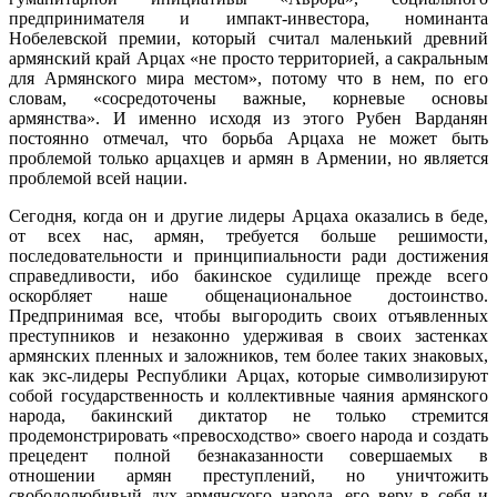
предпринимателя и импакт-инвестора, номинанта
Нобелевской премии, который считал маленький древний
армянский край Арцах «не просто территорией, а сакральным
для Армянского мира местом», потому что в нем, по его
словам, «сосредоточены важные, корневые основы
армянства». И именно исходя из этого Рубен Варданян
постоянно отмечал, что борьба Арцаха не может быть
проблемой только арцахцев и армян в Армении, но является
проблемой всей нации.
Сегодня, когда он и другие лидеры Арцаха оказались в беде,
от всех нас, армян, требуется больше решимости,
последовательности и принципиальности ради достижения
справедливости, ибо бакинское судилище прежде всего
оскорбляет наше общенациональное достоинство.
Предпринимая все, чтобы выгородить своих отъявленных
преступников и незаконно удерживая в своих застенках
армянских пленных и заложников, тем более таких знаковых,
как экс-лидеры Республики Арцах, которые символизируют
собой государственность и коллективные чаяния армянского
народа, бакинский диктатор не только стремится
продемонстрировать «превосходство» своего народа и создать
прецедент полной безнаказанности совершаемых в
отношении армян преступлений, но уничтожить
свободолюбивый дух армянского народа, его веру в себя и