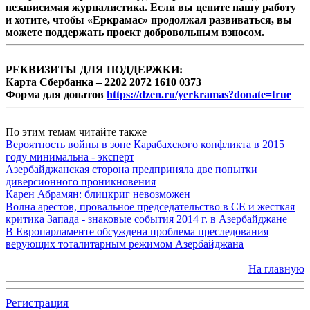
независимая журналистика. Если вы цените нашу работу
и хотите, чтобы «Еркрамас» продолжал развиваться, вы
можете поддержать проект добровольным взносом.
РЕКВИЗИТЫ ДЛЯ ПОДДЕРЖКИ:
Карта Сбербанка – 2202 2072 1610 0373
Форма для донатов
https://dzen.ru/yerkramas?donate=true
По этим темам читайте также
Вероятность войны в зоне Карабахского конфликта в 2015
году минимальна - эксперт
Азербайджанская сторона предприняла две попытки
диверсионного проникновения
Карен Абрамян: блицкриг невозможен
Волна арестов, провальное председательство в СЕ и жесткая
критика Запада - знаковые события 2014 г. в Азербайджане
В Европарламенте обсуждена проблема преследования
верующих тоталитарным режимом Азербайджана
На главную
Регистрация