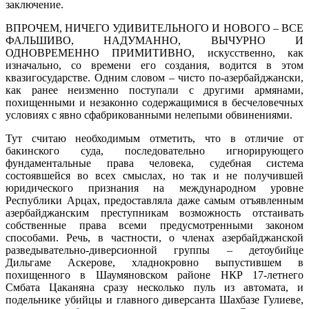
заключение.
ВПРОЧЕМ, НИЧЕГО УДИВИТЕЛЬНОГО И НОВОГО – ВСЕ
ФАЛЬШИВО, НАДУМАННО, ВЫЧУРНО И
ОДНОВРЕМЕННО ПРИМИТИВНО, искусственно, как
изначально, со времени его создания, водится в этом
квазигосударстве. Одним словом – чисто по-азербайджански,
как ранее неизменно поступали с другими армянами,
похищенными и незаконно содержащимися в бесчеловечных
условиях с явно сфабрикованными нелепыми обвинениями.
Тут считаю необходимым отметить, что в отличие от
бакинского суда, последовательно игнорирующего
фундаментальные права человека, судебная система
состоявшейся во всех смыслах, но так и не получившей
юридического признания на международном уровне
Республики Арцах, предоставляла даже самым отъявленным
азербайджанским преступникам возможность отстаивать
собственные права всеми предусмотренными законом
способами. Речь, в частности, о членах азербайджанской
разведывательно-диверсионной группы – детоубийце
Дильгаме Аскерове, хладнокровно выпустившем в
похищенного в Шаумяновском районе НКР 17-летнего
Смбата Цаканяна сразу несколько пуль из автомата, и
подельнике убийцы и главного диверсанта Шахбазе Гулиеве,