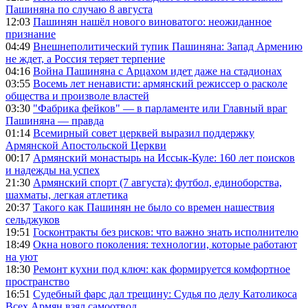
Пашиняна по случаю 8 августа
12:03
Пашинян нашёл нового виноватого: неожиданное
признание
04:49
Внешнеполитический тупик Пашиняна: Запад Армению
не ждет, а Россия теряет терпение
04:16
Война Пашиняна с Арцахом идет даже на стадионах
03:55
Восемь лет ненависти: армянский режиссер о расколе
общества и произволе властей
03:30
"Фабрика фейков" — в парламенте или Главный враг
Пашиняна — правда
01:14
Всемирный совет церквей выразил поддержку
Армянской Апостольской Церкви
00:17
Армянский монастырь на Иссык-Куле: 160 лет поисков
и надежды на успех
21:30
Армянский спорт (7 августа): футбол, единоборства,
шахматы, легкая атлетика
20:37
Такого как Пашинян не было со времен нашествия
сельджуков
19:51
Госконтракты без рисков: что важно знать исполнителю
18:49
Окна нового поколения: технологии, которые работают
на уют
18:30
Ремонт кухни под ключ: как формируется комфортное
пространство
16:51
Судебный фарс дал трещину: Судья по делу Католикоса
Всех Армян взял самоотвод