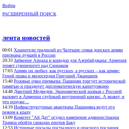
Войти
РАСШИРЕННЫЙ ПОИСК
лента новостей
00:01
Хранители традиций из Чалтыря: семья донских армян
признана лучшей в России
20:33
Забвение Арцаха и коридор для Азербайджана: Армения
теряет суверенитет над Сюником
17:03
Армян он любил, как русских, а русских – как армян:
Гений права и милосердия Григорий Джаншиев
15:40
Розовые очки премьера: Пашинян торгует исторической
памятью и празднует дипломатическую капитуляцию
14:48
Дмитрий Медведев: Экономический разрыв с Россией
вызовет в Армении глубокий внутренний кризис. А может, и
что похуже…
14:19
Инфраструктурные авантюры Пашиняна ведут его
режим к краху
13:09
Комитет "Ай Дат" осудил намерение администрации
Трампа обойти санкции против Баку
12:53
Истинные посылы постыдного и опасного послания