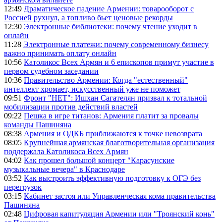
12:49
Драматическое падение Армении: товарооборот с
Россией рухнул, а топливо бьет ценовые рекорды
12:30
Электронные библиотеки: почему чтение уходит в
онлайн
11:28
Электронные платежи: почему современному бизнесу
важно принимать оплату онлайн
10:56
Католикос Всех Армян и 6 епископов примут участие в
первом судебном заседании
10:36
Правительство Армении: Когда "естественный"
интеллект хромает, искусственный уже не поможет
09:51
Фронт "НЕТ": Ишхан Сагателян призвал к тотальной
мобилизации против действий властей
09:22
Пешка в игре титанов: Армения платит за провалы
команды Пашиняна
08:38
Армения и ОДКБ приближаются к точке невозврата
08:05
Крупнейшая армянская благотворительная организация
поддержала Католикоса Всех Армян
04:02
Как прошел большой концерт "Карасунские
музыкальные вечера" в Краснодаре
03:52
Как выстроить эффективную подготовку к ОГЭ без
перегрузок
03:15
Кабинет застоя или Управленческая кома правительства
Пашиняна
02:48
Цифровая капитуляция Армении или "Троянский конь"