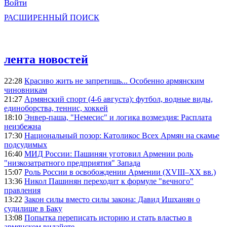
Войти
РАСШИРЕННЫЙ ПОИСК
лента новостей
22:28
Красиво жить не запретишь... Особенно армянским
чиновникам
21:27
Армянский спорт (4-6 августа): футбол, водные виды,
единоборства, теннис, хоккей
18:10
Энвер-паша, "Немесис" и логика возмездия: Расплата
неизбежна
17:30
Национальный позор: Католикос Всех Армян на скамье
подсудимых
16:40
МИД России: Пашинян уготовил Армении роль
"низкозатратного предприятия" Запада
15:07
Роль России в освобождении Армении (XVIII–XX вв.)
13:36
Никол Пашинян переходит к формуле "вечного"
правления
13:22
Закон силы вместо силы закона: Давид Ишханян о
судилище в Баку
13:08
Попытка переписать историю и стать властью в
армянском вилайете