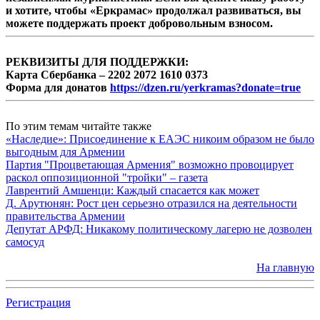
и хотите, чтобы «Еркрамас» продолжал развиваться, вы
можете поддержать проект добровольным взносом.
РЕКВИЗИТЫ ДЛЯ ПОДДЕРЖКИ:
Карта Сбербанка – 2202 2072 1610 0373
Форма для донатов
https://dzen.ru/yerkramas?donate=true
По этим темам читайте также
«Наследие»: Присоединение к ЕАЭС никоим образом не было
выгодным для Армении
Партия "Процветающая Армения" возможно провоцирует
раскол оппозиционной "тройки" – газета
Лаврентий Амшенци: Каждый спасается как может
Д. Арутюнян: Рост цен серьезно отразился на деятельности
правительства Армении
Депутат АРФД: Никакому политическому лагерю не дозволен
самосуд
На главную
Регистрация