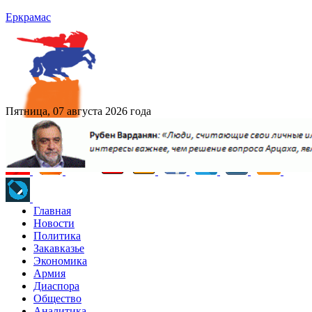
Еркрамас
Пятница, 07 августа 2026 года
Главная
Новости
Политика
Закавказье
Экономика
Армия
Диаспора
Общество
Аналитика