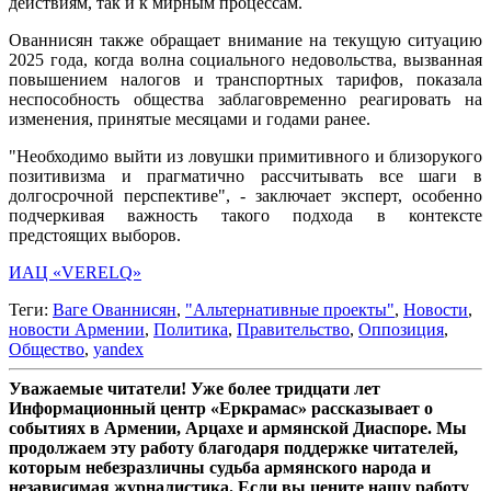
действиям, так и к мирным процессам.
Ованнисян также обращает внимание на текущую ситуацию
2025 года, когда волна социального недовольства, вызванная
повышением налогов и транспортных тарифов, показала
неспособность общества заблаговременно реагировать на
изменения, принятые месяцами и годами ранее.
"Необходимо выйти из ловушки примитивного и близорукого
позитивизма и прагматично рассчитывать все шаги в
долгосрочной перспективе", - заключает эксперт, особенно
подчеркивая важность такого подхода в контексте
предстоящих выборов.
ИАЦ «VERELQ»
Теги:
Ваге Ованнисян
,
"Альтернативные проекты"
,
Новости
,
новости Армении
,
Политика
,
Правительство
,
Оппозиция
,
Общество
,
yandex
Уважаемые читатели! Уже более тридцати лет
Информационный центр «Еркрамас» рассказывает о
событиях в Армении, Арцахе и армянской Диаспоре. Мы
продолжаем эту работу благодаря поддержке читателей,
которым небезразличны судьба армянского народа и
независимая журналистика. Если вы цените нашу работу