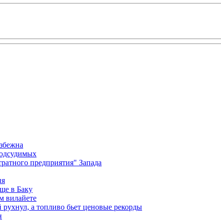
избежна
подсудимых
ратного предприятия" Запада
ия
ще в Баку
м вилайете
 рухнул, а топливо бьет ценовые рекорды
н