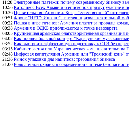
11:28
Электронные платежи: почему современному бизнесу ва
10:56
Католикос Всех Армян и 6 епископов примут участие в п
10:36
Правительство Армении: Когда "естественный" интеллек
09:51
Фронт "НЕТ": Ишхан Сагателян призвал к тотальной моб
09:22
Пешка в игре титанов: Армения платит за провалы ком
08:38
Армения и ОДКБ приближаются к точке невозврата
08:05
Крупнейшая армянская благотворительная организация 
04:02
Как прошел большой концерт "Карасунские музыкальные 
03:52
Как выстроить эффективную подготовку к ОГЭ без перег
03:15
Кабинет застоя или Управленческая кома правительства
02:48
Цифровая капитуляция Армении или "Троянский конь" 
21:36
Рынок упаковки для напитков: требования бизнеса
21:00
Роль личной охраны в современной системе безопасност