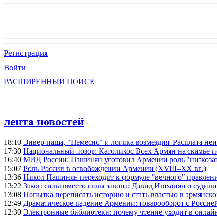
Регистрация
Войти
РАСШИРЕННЫЙ ПОИСК
лента новостей
18:10
Энвер-паша, "Немесис" и логика возмездия: Расплата не
17:30
Национальный позор: Католикос Всех Армян на скамье 
16:40
МИД России: Пашинян уготовил Армении роль "низкозат
15:07
Роль России в освобождении Армении (XVIII–XX вв.)
13:36
Никол Пашинян переходит к формуле "вечного" правлен
13:22
Закон силы вместо силы закона: Давид Ишханян о судили
13:08
Попытка переписать историю и стать властью в армянско
12:49
Драматическое падение Армении: товарооборот с Россией
12:30
Электронные библиотеки: почему чтение уходит в онлай