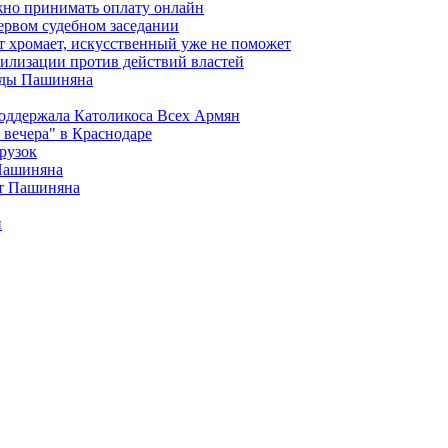
жно принимать оплату онлайн
ервом судебном заседании
т хромает, искусственный уже не поможет
илизации против действий властей
анды Пашиняна
поддержала Католикоса Всех Армян
вечера" в Краснодаре
рузок
 Пашиняна
от Пашиняна
и