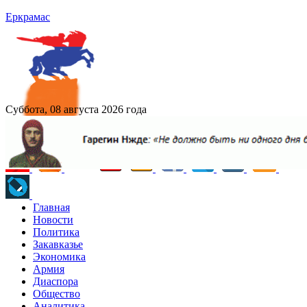
Еркрамас
Суббота, 08 августа 2026 года
Главная
Новости
Политика
Закавказье
Экономика
Армия
Диаспора
Общество
Аналитика