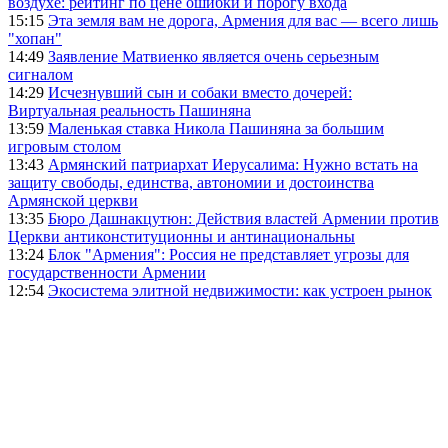
воздухе: рейтинг по цене ошибки и порогу входа
15:15
Эта земля вам не дорога, Армения для вас — всего лишь
"хопан"
14:49
Заявление Матвиенко является очень серьезным
сигналом
14:29
Исчезнувший сын и собаки вместо дочерей:
Виртуальная реальность Пашиняна
13:59
Маленькая ставка Никола Пашиняна за большим
игровым столом
13:43
Армянский патриархат Иерусалима: Нужно встать на
защиту свободы, единства, автономии и достоинства
Армянской церкви
13:35
Бюро Дашнакцутюн: Действия властей Армении против
Церкви антиконституционны и антинациональны
13:24
Блок "Армения": Россия не представляет угрозы для
государственности Армении
12:54
Экосистема элитной недвижимости: как устроен рынок