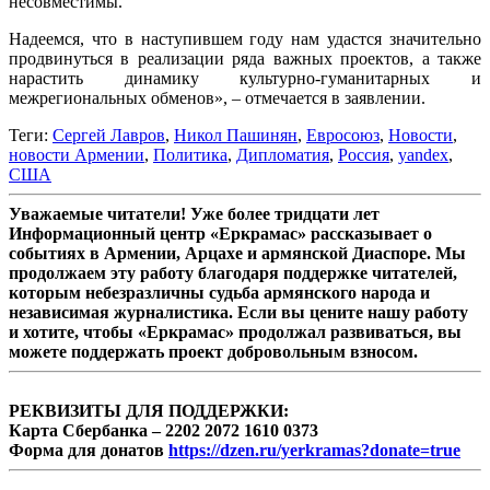
несовместимы.
Надеемся, что в наступившем году нам удастся значительно
продвинуться в реализации ряда важных проектов, а также
нарастить динамику культурно-гуманитарных и
межрегиональных обменов», – отмечается в заявлении.
Теги:
Cергей Лавров
,
Никол Пашинян
,
Евросоюз
,
Новости
,
новости Армении
,
Политика
,
Дипломатия
,
Россия
,
yandex
,
США
Уважаемые читатели! Уже более тридцати лет
Информационный центр «Еркрамас» рассказывает о
событиях в Армении, Арцахе и армянской Диаспоре. Мы
продолжаем эту работу благодаря поддержке читателей,
которым небезразличны судьба армянского народа и
независимая журналистика. Если вы цените нашу работу
и хотите, чтобы «Еркрамас» продолжал развиваться, вы
можете поддержать проект добровольным взносом.
РЕКВИЗИТЫ ДЛЯ ПОДДЕРЖКИ:
Карта Сбербанка – 2202 2072 1610 0373
Форма для донатов
https://dzen.ru/yerkramas?donate=true