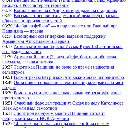
04:49
Внешнеполитический тупик Пашиняна: Запад Армению
не ждет, а Россия теряет терпение
04:16
Война Пашиняна с Арцахом идет даже на стадионах
03:55
Восемь лет ненависти: армянский режиссер о расколе
общества и произволе властей
03:30
"Фабрика фейков" — в парламенте или Главный враг
Пашиняна — правда
01:14
Всемирный совет церквей выразил поддержку
Армянской Апостольской Церкви
00:17
Армянский монастырь на Иссык-Куле: 160 лет поисков
и надежды на успех
21:30
Армянский спорт (7 августа): футбол, единоборства,
шахматы, легкая атлетика
20:37
Такого как Пашинян не было со времен нашествия
сельджуков
19:51
Госконтракты без рисков: что важно знать исполнителю
18:49
Окна нового поколения: технологии, которые работают
на уют
18:30
Ремонт кухни под ключ: как формируется комфортное
пространство
16:51
Судебный фарс дал трещину: Судья по делу Католикоса
Всех Армян взял самоотвод
16:11
Спорт под каблуком власти: Пашинян готовит
рейдерский захват НОК Армении
15:27
14 самых экстремальных развлечений на свежем