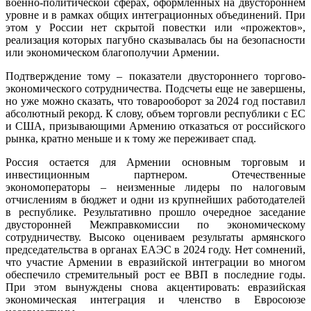
военно-политической сферах, оформленных на двустороннем
уровне и в рамках общих интеграционных объединений. При
этом у России нет скрытой повестки или «прожектов»,
реализация которых пагубно сказывалась бы на безопасности
или экономическом благополучии Армении.
Подтверждение тому – показатели двустороннего торгово-
экономического сотрудничества. Подсчеты еще не завершены,
но уже можно сказать, что товарооборот за 2024 год поставил
абсолютный рекорд. К слову, объем торговли республики с ЕС
и США, призывающими Армению отказаться от российского
рынка, кратно меньше и к тому же переживает спад.
Россия остается для Армении основным торговым и
инвестиционным партнером. Отечественные
экономоператоры – неизменные лидеры по налоговым
отчислениям в бюджет и одни из крупнейших работодателей
в республике. Результативно прошло очередное заседание
двусторонней Межправкомиссии по экономическому
сотрудничеству. Высоко оцениваем результаты армянского
председательства в органах ЕАЭС в 2024 году. Нет сомнений,
что участие Армении в евразийской интеграции во многом
обеспечило стремительный рост ее ВВП в последние годы.
При этом вынуждены снова акцентировать: евразийская
экономическая интеграция и членство в Евросоюзе