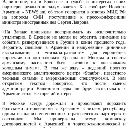
Вашингтоне, ни в Брюсселе о судьбе и интересах своих
партнеров реально не задумываются. Как сообщает Новости
Армении - NEWS.am, об этом говорится в ответах МИД РФ
на вопросы СМИ, поступившие к пресс-конференции
министра иностранных дел Сергея Лаврова.
«На Западе привыкли воспринимать их исключительно
утилитарно. В Ереване не могли не обратить внимание на
события, развернувшиеся в Грузии в конце прошлого года.
Вероятно, слышали в Армении и нашумевшие циничные
высказывания о «низкозатратности» для европейцев
«проекта» по «отстыковке» Еревана от Москвы и советы
армянскому населению быть готовым к «нескольким
холодным зимам». В том же ряду – недавний прогноз
американского аналитического центра «Stratfor», известного
тесными связями с американскими спецслужбами. В нем
открытым текстом говорится, что после смены
администрации Вашингтон едва ли будет испытывать к
Армении столь же горячий интерес.
В Москве всегда дорожили и продолжают дорожить
братскими отношениями с Ереваном. Считаем республику
одним из наших естественных стратегических партнеров и
союзников. Мы привержены всему комплексу
договоренностей с Арменией в торгово-экономической и