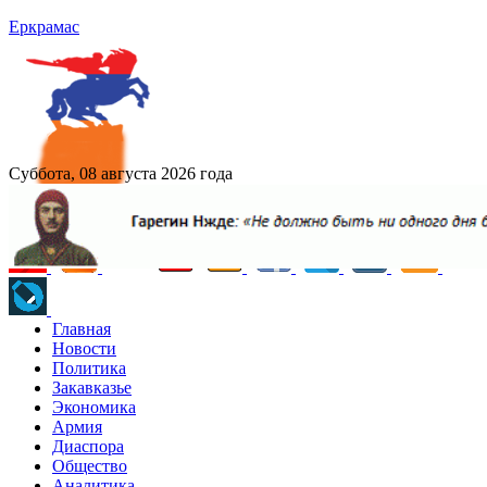
Еркрамас
Суббота, 08 августа 2026 года
Главная
Новости
Политика
Закавказье
Экономика
Армия
Диаспора
Общество
Аналитика