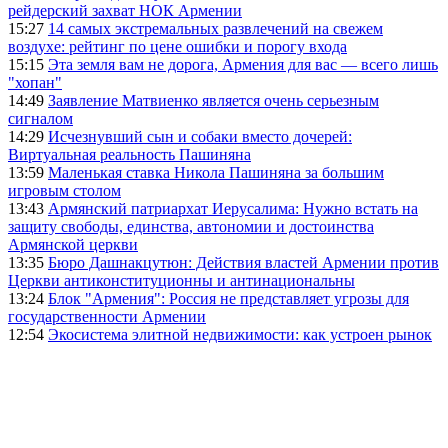
рейдерский захват НОК Армении
15:27
14 самых экстремальных развлечений на свежем
воздухе: рейтинг по цене ошибки и порогу входа
15:15
Эта земля вам не дорога, Армения для вас — всего лишь
"хопан"
14:49
Заявление Матвиенко является очень серьезным
сигналом
14:29
Исчезнувший сын и собаки вместо дочерей:
Виртуальная реальность Пашиняна
13:59
Маленькая ставка Никола Пашиняна за большим
игровым столом
13:43
Армянский патриархат Иерусалима: Нужно встать на
защиту свободы, единства, автономии и достоинства
Армянской церкви
13:35
Бюро Дашнакцутюн: Действия властей Армении против
Церкви антиконституционны и антинациональны
13:24
Блок "Армения": Россия не представляет угрозы для
государственности Армении
12:54
Экосистема элитной недвижимости: как устроен рынок