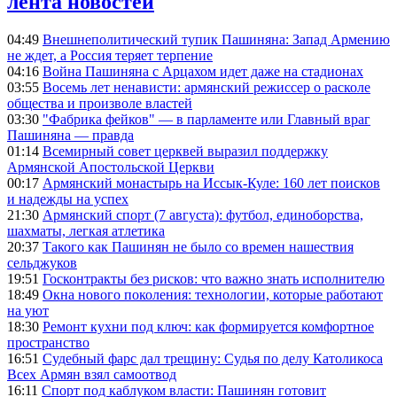
лента новостей
04:49
Внешнеполитический тупик Пашиняна: Запад Армению
не ждет, а Россия теряет терпение
04:16
Война Пашиняна с Арцахом идет даже на стадионах
03:55
Восемь лет ненависти: армянский режиссер о расколе
общества и произволе властей
03:30
"Фабрика фейков" — в парламенте или Главный враг
Пашиняна — правда
01:14
Всемирный совет церквей выразил поддержку
Армянской Апостольской Церкви
00:17
Армянский монастырь на Иссык-Куле: 160 лет поисков
и надежды на успех
21:30
Армянский спорт (7 августа): футбол, единоборства,
шахматы, легкая атлетика
20:37
Такого как Пашинян не было со времен нашествия
сельджуков
19:51
Госконтракты без рисков: что важно знать исполнителю
18:49
Окна нового поколения: технологии, которые работают
на уют
18:30
Ремонт кухни под ключ: как формируется комфортное
пространство
16:51
Судебный фарс дал трещину: Судья по делу Католикоса
Всех Армян взял самоотвод
16:11
Спорт под каблуком власти: Пашинян готовит