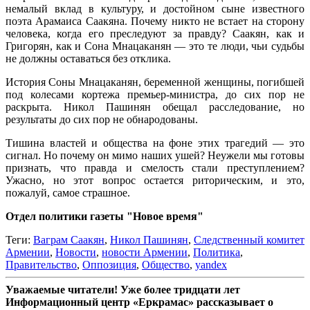
немалый вклад в культуру, и достойном сыне известного
поэта Арамаиса Саакяна. Почему никто не встает на сторону
человека, когда его преследуют за правду? Саакян, как и
Григорян, как и Сона Мнацаканян — это те люди, чьи судьбы
не должны оставаться без отклика.
История Соны Мнацаканян, беременной женщины, погибшей
под колесами кортежа премьер-министра, до сих пор не
раскрыта. Никол Пашинян обещал расследование, но
результаты до сих пор не обнародованы.
Тишина властей и общества на фоне этих трагедий — это
сигнал. Но почему он мимо наших ушей? Неужели мы готовы
признать, что правда и смелость стали преступлением?
Ужасно, но этот вопрос остается риторическим, и это,
пожалуй, самое страшное.
Отдел политики газеты "Новое время"
Теги:
Ваграм Саакян
,
Никол Пашинян
,
Следственный комитет
Армении
,
Новости
,
новости Армении
,
Политика
,
Правительство
,
Оппозиция
,
Общество
,
yandex
Уважаемые читатели! Уже более тридцати лет
Информационный центр «Еркрамас» рассказывает о