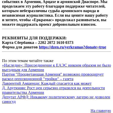
событиях в Армении, Арцахе и армянской Диаспоре. Мы
продолжаем эту работу благодаря поддержке читателей,
которым небезразличны судьба армянского народа и
независимая журналистика. Если вы цените нашу работу
и хотите, чтобы «Еркрамас» продолжал развиваться, вы
можете поддержать проект добровольным взносом.
РЕКВИЗИТЫ ДЛЯ ПОДДЕРЖКИ:
Карта Сбербанка – 2202 2072 1610 0373
Форма для донатов
https://dzen.ru/yerkramas?donate=true
По этим темам читайте также
«Наследие»: Присоединение к ЕАЭС никоим образом не было
выгодным для Армении
Партия "Процветающая Армения" возможно провоцирует
раскол оппозиционной "тройки" – газета
Лаврентий Амшенци: Каждый спасается как может
Д. Арутюнян: Рост цен серьезно отразился на деятельности
правительства Армении
Депутат АРФД: Никакому политическому лагерю не дозволен
самосуд
На главную