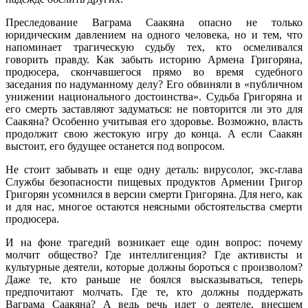
Преследование Ваграма Саакяна опасно не только
юридическим давлением на одного человека, но и тем, что
напоминает трагическую судьбу тех, кто осмеливался
говорить правду. Как забыть историю Армена Григоряна,
продюсера, скончавшегося прямо во время судебного
заседания по надуманному делу? Его обвиняли в «публичном
унижении национального достоинства». Судьба Григоряна и
его смерть заставляют задуматься: не повторится ли это для
Саакяна? Особенно учитывая его здоровье. Возможно, власть
продолжит свою жестокую игру до конца. А если Саакян
выстоит, его будущее останется под вопросом.
Не стоит забывать и еще одну деталь: вирусолог, экс-глава
Службы безопасности пищевых продуктов Армении Григор
Григорян усомнился в версии смерти Григоряна. Для него, как
и для нас, многое остаются неясными обстоятельства смерти
продюсера.
И на фоне трагедий возникает еще один вопрос: почему
молчит общество? Где интеллигенция? Где активисты и
культурные деятели, которые должны бороться с произволом?
Даже те, кто раньше не боялся высказываться, теперь
предпочитают молчать. Где те, кто должны поддержать
Ваграма Саакяна? А ведь речь идет о деятеле, внесшем