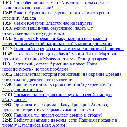
19:18
Способен ли парламент Армении в этом составе
выполнить свою миссию?
18:45
Власти Армении не скрывают, что сами закрыли
страницу Арцаха
18:34
Левон Кочарян: Властям нас не запугать
13:18
Режим Пашиняна, безусловно, падёт. От
ответственности не уйдет никто
12:42
В тюрьмах Еревана и Баку находится огромный
потенциал армянской национальной мысли и достояния
12:13
Гниющий перец и геополитические иллюзии Пашиняна
11:48
Связанная со спецслужбами Турции Лилит Мкртчян
прочитала лекцию в Музее-институте Геноцида армян
11:31
Зеленский, оставь Армению в покое: Наша
независимость - не твоя проблема!
08:12
Тысячелетняя история под ногами: на окраине Еревана
обнаружили древнейшее поселение
07:46
Пашинян втоптал в грязь понятия "суверенитет" и
"государственность"
07:01
Согласие на поступление в вуз: ключевой этап для
абитуриента
06:08
Организатора форума в Баку, Григория Аветова,
призвали встретиться с армянскими пленными
05:08
Пашинян, ты предал солдат, армию и страну!
22:49
Выйдут ли армяне из комы, если Пашинян посадит в
тюрьму Католикоса Всех Армян?