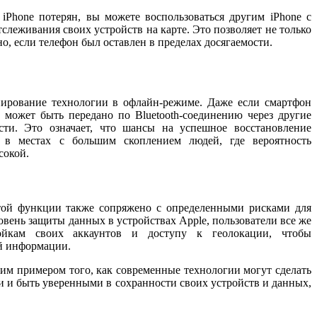
Phone потерян, вы можете воспользоваться другим iPhone с
леживания своих устройств на карте. Это позволяет не только
о, если телефон был оставлен в пределах досягаемости.
ирование технологии в офлайн-режиме. Даже если смартфон
 может быть передано по Bluetooth-соединению через другие
сти. Это означает, что шансы на успешное восстановление
о в местах с большим скоплением людей, где вероятность
сокой.
этой функции также сопряжено с определенными рисками для
вень защиты данных в устройствах Apple, пользователи все же
ойкам своих аккаунтов и доступу к геолокации, чтобы
й информации.
ким примером того, как современные технологии могут сделать
зи и быть уверенными в сохранности своих устройств и данных,