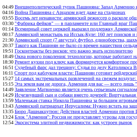
04:49
Внешнеполитический тупик Пашиняна: Запад Армению не 
04:16
Война Пашиняна с Арцахом идет даже на стадионах
03:55
Восемь лет ненависти: армянский режиссер о расколе общ
03:30
"Фабрика фейков" — в парламенте или Главный враг Па
01:14
Всемирный совет церквей выразил поддержку Армянско
00:17
Армянский монастырь на Иссык-Куле: 160 лет поисков и
21:30
Армянский спорт (7 августа): футбол, единоборства, шахм
20:37
Такого как Пашинян не было со времен нашествия сельд
19:51
Госконтракты без рисков: что важно знать исполнителю
18:49
Окна нового поколения: технологии, которые работают н
18:30
Ремонт кухни под ключ: как формируется комфортное пр
16:51
Судебный фарс дал трещину: Судья по делу Католикоса В
16:11
Спорт под каблуком власти: Пашинян готовит рейдерск
15:27
14 самых экстремальных развлечений на свежем воздухе:
15:15
Эта земля вам не дорога, Армения для вас — всего лишь 
14:49
Заявление Матвиенко является очень серьезным сигналом
14:29
Исчезнувший сын и собаки вместо дочерей: Виртуальная
13:59
Маленькая ставка Никола Пашиняна за большим игровым
13:43
Армянский патриархат Иерусалима: Нужно встать на защ
13:35
Бюро Дашнакцутюн: Действия властей Армении против 
13:24
Блок "Армения": Россия не представляет угрозы для гос
12:54
Экосистема элитной недвижимости: как устроен рынок