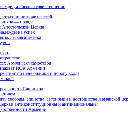
ждет, а Россия теряет терпение
ества и произволе властей
шиняна — правда
й Апостольской Церкви
 надежды на успех
аты, легкая атлетика
жуков
а уют
остранство
сех Армян взял самоотвод
ий захват НОК Армении
 рейтинг по цене ошибки и порогу входа
"хопан"
 реальность Пашиняна
 столом
иту свободы, единства, автономии и достоинства Армянской це
Церкви антиконституционны и антинациональны
ударственности Армении