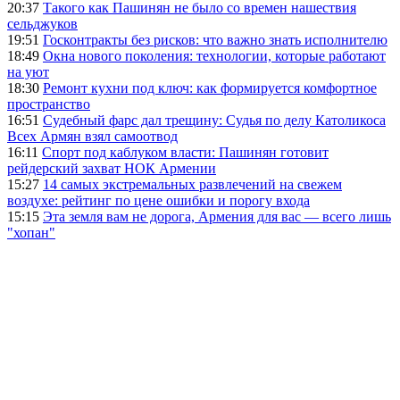
20:37
Такого как Пашинян не было со времен нашествия
сельджуков
19:51
Госконтракты без рисков: что важно знать исполнителю
18:49
Окна нового поколения: технологии, которые работают
на уют
18:30
Ремонт кухни под ключ: как формируется комфортное
пространство
16:51
Судебный фарс дал трещину: Судья по делу Католикоса
Всех Армян взял самоотвод
16:11
Спорт под каблуком власти: Пашинян готовит
рейдерский захват НОК Армении
15:27
14 самых экстремальных развлечений на свежем
воздухе: рейтинг по цене ошибки и порогу входа
15:15
Эта земля вам не дорога, Армения для вас — всего лишь
"хопан"