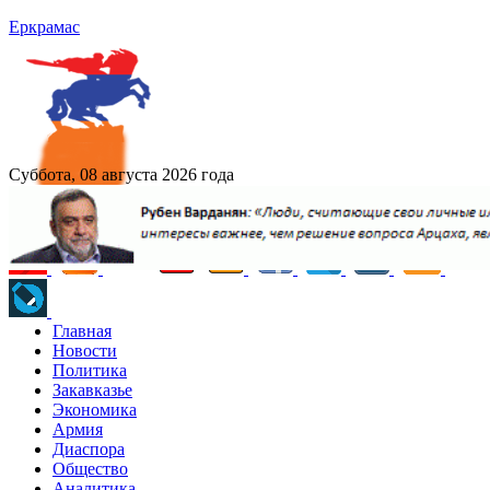
Еркрамас
Суббота, 08 августа 2026 года
Главная
Новости
Политика
Закавказье
Экономика
Армия
Диаспора
Общество
Аналитика