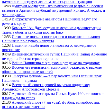
памятью и празднует дипломатическую капитуляцию
14:48
Дмитрий Медведев: Экономический разрыв с Россией
вызовет в Армении глубокий внутренний кризис. А может, и
что похуже…
14:19
Инфраструктурные авантюры Пашиняна ведут его
режим к краху
13:09
Комитет "Ай Дат" осудил намерение администрации
Трампа обойти санкции против Баку
12:53
Истинные посылы постыдного и опасного послания
Пашиняна по случаю 8 августа
12:03
Пашинян нашёл нового виноватого: неожиданное
признание
04:49
Внешнеполитический тупик Пашиняна: Запад Армению
не ждет, а Россия теряет терпение
04:16
Война Пашиняна с Арцахом идет даже на стадионах
03:55
Восемь лет ненависти: армянский режиссер о расколе
общества и произволе властей
03:30
"Фабрика фейков" — в парламенте или Главный враг
Пашиняна — правда
01:14
Всемирный совет церквей выразил поддержку
Армянской Апостольской Церкви
00:17
Армянский монастырь на Иссык-Куле: 160 лет поисков
и надежды на успех
21:30
Армянский спорт (7 августа): футбол, единоборства,
шахматы, легкая атлетика