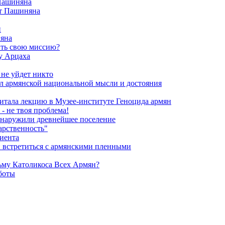
 Пашиняна
от Пашиняна
и
яна
ить свою миссию?
у Арцаха
 не уйдет никто
л армянской национальной мысли и достояния
итала лекцию в Музее-институте Геноцида армян
- не твоя проблема!
обнаружили древнейшее поселение
арственность"
риента
и встретиться с армянскими пленными
ьму Католикоса Всех Армян?
боты