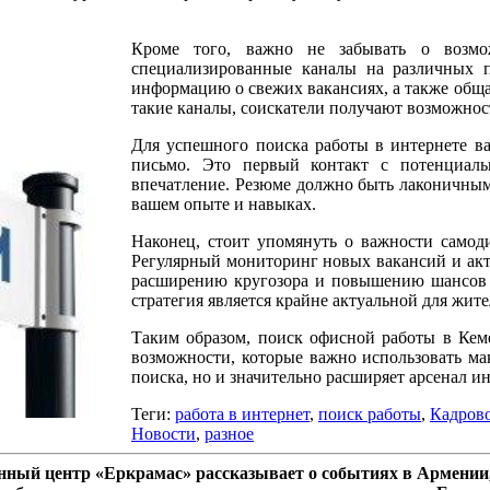
Кроме того, важно не забывать о возмо
специализированные каналы на различных п
информацию о свежих вакансиях, а также общ
такие каналы, соискатели получают возможнос
Для успешного поиска работы в интернете в
письмо. Это первый контакт с потенциаль
впечатление. Резюме должно быть лаконичны
вашем опыте и навыках.
Наконец, стоит упомянуть о важности самод
Регулярный мониторинг новых вакансий и акт
расширению кругозора и повышению шансов н
стратегия является крайне актуальной для жит
Таким образом, поиск офисной работы в Кем
возможности, которые важно использовать ма
поиска, но и значительно расширяет арсенал и
Теги:
работа в интернет
,
поиск работы
,
Кадрово
Новости
,
разное
ный центр «Еркрамас» рассказывает о событиях в Армении,