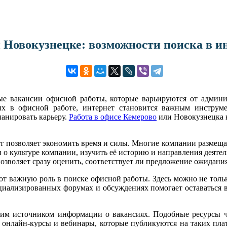
 Новокузнецке: возможности поиска в и
ые вакансии офисной работы, которые варьируются от админ
ых в офисной работе, интернет становится важным инструме
ланировать карьеру.
Работа в офисе Кемерово
или Новокузнецка н
ет позволяет экономить время и силы. Многие компании размеща
 о культуре компании, изучить её историю и направления деятел
позволяет сразу оценить, соответствует ли предложение ожидани
т важную роль в поиске офисной работы. Здесь можно не тольк
ециализированных форумах и обсуждениях помогает оставаться в
им источником информации о вакансиях. Подобные ресурсы ч
 онлайн-курсы и вебинары, которые публикуются на таких пла