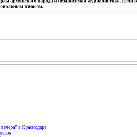
дьба армянского народа и независимая журналистика. Если в
ровольным взносом.
вечера" в Краснодаре
рузок