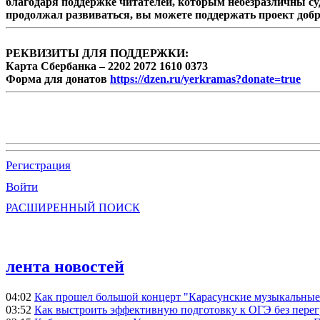
благодаря поддержке читателей, которым небезразличны су
продолжал развиваться, вы можете поддержать проект доб
РЕКВИЗИТЫ ДЛЯ ПОДДЕРЖКИ:
Карта Сбербанка – 2202 2072 1610 0373
Форма для донатов
https://dzen.ru/yerkramas?donate=true
Регистрация
Войти
РАСШИРЕННЫЙ ПОИСК
лента новостей
04:02
Как прошел большой концерт "Карасунские музыкальные 
03:52
Как выстроить эффективную подготовку к ОГЭ без перег