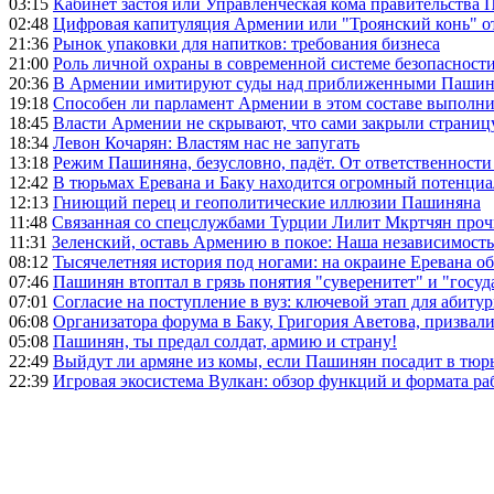
03:15
Кабинет застоя или Управленческая кома правительства
02:48
Цифровая капитуляция Армении или "Троянский конь" 
21:36
Рынок упаковки для напитков: требования бизнеса
21:00
Роль личной охраны в современной системе безопасност
20:36
В Армении имитируют суды над приближенными Пашин
19:18
Способен ли парламент Армении в этом составе выполн
18:45
Власти Армении не скрывают, что сами закрыли страниц
18:34
Левон Кочарян: Властям нас не запугать
13:18
Режим Пашиняна, безусловно, падёт. От ответственности
12:42
В тюрьмах Еревана и Баку находится огромный потенциа
12:13
Гниющий перец и геополитические иллюзии Пашиняна
11:48
Связанная со спецслужбами Турции Лилит Мкртчян проч
11:31
Зеленский, оставь Армению в покое: Наша независимость 
08:12
Тысячелетняя история под ногами: на окраине Еревана 
07:46
Пашинян втоптал в грязь понятия "суверенитет" и "госуд
07:01
Согласие на поступление в вуз: ключевой этап для абиту
06:08
Организатора форума в Баку, Григория Аветова, призвал
05:08
Пашинян, ты предал солдат, армию и страну!
22:49
Выйдут ли армяне из комы, если Пашинян посадит в тюр
22:39
Игровая экосистема Вулкан: обзор функций и формата ра