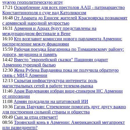
чужую геополитическую игру
17:21
Оскорбление для всех престолов ААЦ - патриаршество
Константинополя о суде над Католикосом
16:48
От Арарата до Енисея: жителей Красноярска познакомят
с армянской народной мудростью
16:31
Армения и Арцах будут представлены на
международном фестивале в Вене
16:10
Кто возглавит комиссии нового парламента Армении:
распределение между фракциями
15:59
Рабочая поездка Брагарника по Тимашевскому району:
дороги, медицина и память
14:42
Вместо "европейской сказки" Пашинян одарит
Армению турецкой былью
12:30
Жена Рубена Варданяна пока не получила обратную
связь с МИД Армении
12:13
Скрытая инфраструктура интернета: роль
магистральных сетей в работе телеком-рынка
11:46
Арам Вардеванян избран вице-спикером НС Армении
от оппозиции
11:08
Армян подсадили на штатовский ИИ
10:36
Гагик Царукян: Стремление помогать друг другу важно
для построения сильной страны и общества
09:49
Сын за отца отвечает!
08:56
Троянский конь в Армении: Американский мегапроект
или разведцентр?