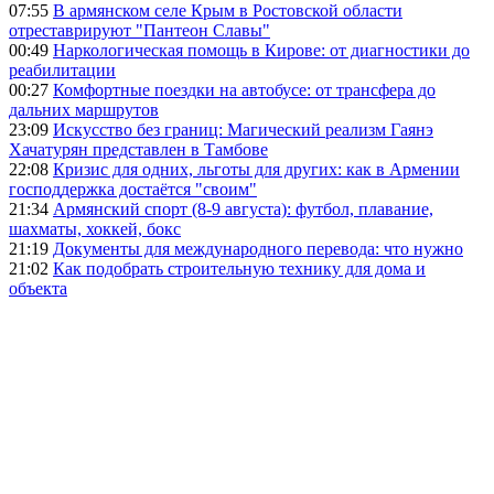
07:55
В армянском селе Крым в Ростовской области
отреставрируют "Пантеон Славы"
00:49
Наркологическая помощь в Кирове: от диагностики до
реабилитации
00:27
Комфортные поездки на автобусе: от трансфера до
дальних маршрутов
23:09
Искусство без границ: Магический реализм Гаянэ
Хачатурян представлен в Тамбове
22:08
Кризис для одних, льготы для других: как в Армении
господдержка достаётся "своим"
21:34
Армянский спорт (8-9 августа): футбол, плавание,
шахматы, хоккей, бокс
21:19
Документы для международного перевода: что нужно
21:02
Как подобрать строительную технику для дома и
объекта