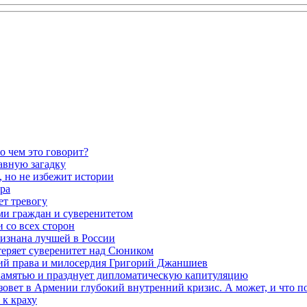
о чем это говорит?
авную загадку
 но не избежит истории
ра
ет тревогу
ми граждан и суверенитетом
 со всех сторон
ризнана лучшей в России
теряет суверенитет над Сюником
ений права и милосердия Григорий Джаншиев
 памятью и празднует дипломатическую капитуляцию
овет в Армении глубокий внутренний кризис. А может, и что 
к краху