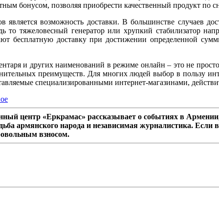
иятным бонусом, позволяя приобрести качественный продукт по 
 является возможность доставки. В большинстве случаев дост
дь то тяжеловесный генератор или хрупкий стабилизатор напр
гают бесплатную доставку при достижении определенной суммы
ентаря и других наименований в режиме онлайн – это не просто
олнительных преимуществ. Для многих людей выбор в пользу ин
ставляемые специализированными интернет-магазинами, действит
ное
ный центр «Еркрамас» рассказывает о событиях в Армении,
дьба армянского народа и независимая журналистика. Если в
ровольным взносом.