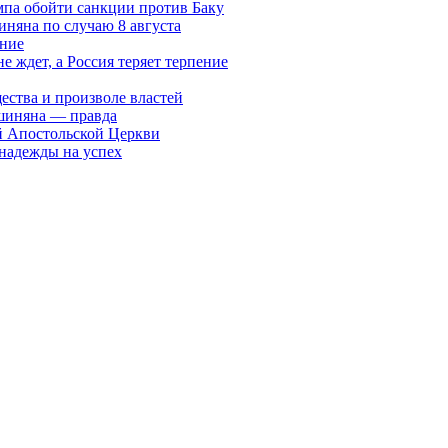
мпа обойти санкции против Баку
няна по случаю 8 августа
ание
ждет, а Россия теряет терпение
ества и произволе властей
шиняна — правда
й Апостольской Церкви
 надежды на успех