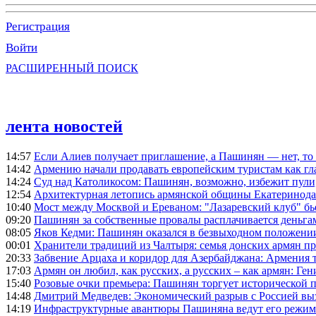
Регистрация
Войти
РАСШИРЕННЫЙ ПОИСК
лента новостей
14:57
Если Алиев получает приглашение, а Пашинян — нет, то 
14:42
Армению начали продавать европейским туристам как гл
14:24
Суд над Католикосом: Пашинян, возможно, избежит пули,
12:54
Архитектурная летопись армянской общины Екатеринода
10:40
Мост между Москвой и Ереваном: "Лазаревский клуб" бь
09:20
Пашинян за собственные провалы расплачивается деньга
08:05
Яков Кедми: Пашинян оказался в безвыходном положении
00:01
Хранители традиций из Чалтыря: семья донских армян п
20:33
Забвение Арцаха и коридор для Азербайджана: Армения 
17:03
Армян он любил, как русских, а русских – как армян: Г
15:40
Розовые очки премьера: Пашинян торгует исторической
14:48
Дмитрий Медведев: Экономический разрыв с Россией выз
14:19
Инфраструктурные авантюры Пашиняна ведут его режим 