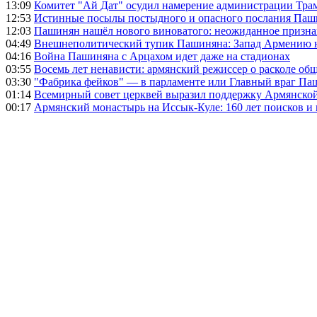
13:09
Комитет "Ай Дат" осудил намерение администрации Тра
12:53
Истинные посылы постыдного и опасного послания Паши
12:03
Пашинян нашёл нового виноватого: неожиданное призн
04:49
Внешнеполитический тупик Пашиняна: Запад Армению не 
04:16
Война Пашиняна с Арцахом идет даже на стадионах
03:55
Восемь лет ненависти: армянский режиссер о расколе общ
03:30
"Фабрика фейков" — в парламенте или Главный враг Па
01:14
Всемирный совет церквей выразил поддержку Армянско
00:17
Армянский монастырь на Иссык-Куле: 160 лет поисков и