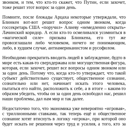
звонком, и тем, что кто-то скажет, что Путин, если захочет,
тоже решит этот вопрос за один день.
Помните, после блокады Арцаха некоторые утверждали, что
Блинкен вот-вот решит вопрос одним звонком, когда
госсекретарь США «поручил» Алиеву «немедленно открыть»
Лачинский коридор. А если кто-то осмеливался усомниться в
«магической силе» призыва Блинкена, его тут же
провозглашали либо человеком, ничего не понимающим,
либо, в худшем случае, антиамериканистом и русофилом.
Необходимо прекратить вводить людей в заблуждение, будто в
мире есть какая-то сверхдержава или могущественная фигура,
которая, если захочет, решит все вопросы одним звонком или
за один день. Потому что, когда кто-то утверждает, что такой
субъект действительно существует, общественное сознание,
сознательно или нет, начинает искать этого человека,
пытаться его найти, расположить к себе, а в итоге – каким-то
образом убедить, чтобы он за один день освободил нас, решил
наши проблемы, дал нам мир и так далее.
Недостаточно того, что экономика уже невероятно «игровая»,
с триллионными ставками, так теперь ещё и общественное
сознание хотят втиснуть в логику «игрока», при которой оно
будет искать не решения через труд и усилия, а того, кто за