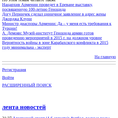
Нацархив Армении проведет в Ереване выставку,
посвященную 100-летию Геноцида
Догу Перинчек сделал циничное заявление в адрес жены
Джорджа Клуни
Министр диаспоры Армении: Да – у меня есть требования к
Турции!
А. Демоян: Музей-институт Геноцида армян готов
проведению мероприятий в 2015 г. на должном уровне
Вероятность войны в зоне Карабахского конфликта в 2015
году минимальна - эксперт
На главную
Регистрация
Войти
РАСШИРЕННЫЙ ПОИСК
лента новостей