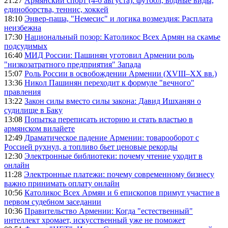
21:27
Армянский спорт (4-6 августа): футбол, водные виды,
единоборства, теннис, хоккей
18:10
Энвер-паша, "Немесис" и логика возмездия: Расплата
неизбежна
17:30
Национальный позор: Католикос Всех Армян на скамье
подсудимых
16:40
МИД России: Пашинян уготовил Армении роль
"низкозатратного предприятия" Запада
15:07
Роль России в освобождении Армении (XVIII–XX вв.)
13:36
Никол Пашинян переходит к формуле "вечного"
правления
13:22
Закон силы вместо силы закона: Давид Ишханян о
судилище в Баку
13:08
Попытка переписать историю и стать властью в
армянском вилайете
12:49
Драматическое падение Армении: товарооборот с
Россией рухнул, а топливо бьет ценовые рекорды
12:30
Электронные библиотеки: почему чтение уходит в
онлайн
11:28
Электронные платежи: почему современному бизнесу
важно принимать оплату онлайн
10:56
Католикос Всех Армян и 6 епископов примут участие в
первом судебном заседании
10:36
Правительство Армении: Когда "естественный"
интеллект хромает, искусственный уже не поможет