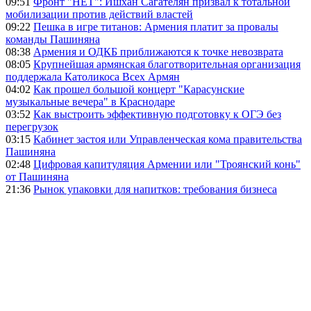
09:51
Фронт "НЕТ": Ишхан Сагателян призвал к тотальной
мобилизации против действий властей
09:22
Пешка в игре титанов: Армения платит за провалы
команды Пашиняна
08:38
Армения и ОДКБ приближаются к точке невозврата
08:05
Крупнейшая армянская благотворительная организация
поддержала Католикоса Всех Армян
04:02
Как прошел большой концерт "Карасунские
музыкальные вечера" в Краснодаре
03:52
Как выстроить эффективную подготовку к ОГЭ без
перегрузок
03:15
Кабинет застоя или Управленческая кома правительства
Пашиняна
02:48
Цифровая капитуляция Армении или "Троянский конь"
от Пашиняна
21:36
Рынок упаковки для напитков: требования бизнеса