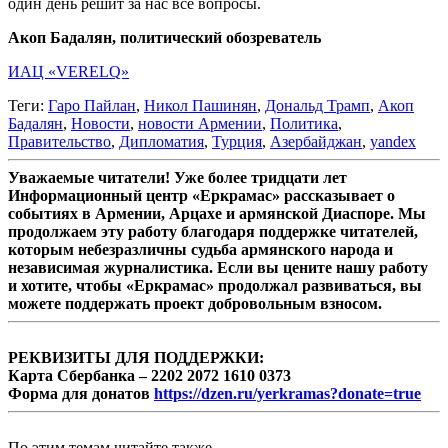
один день решит за нас все вопросы.
Акоп Бадалян, политический обозреватель
ИАЦ «VERELQ»
Теги:
Гаро Пайлан
,
Никол Пашинян
,
Дональд Трамп
,
Акоп
Бадалян
,
Новости
,
новости Армении
,
Политика
,
Правительство
,
Дипломатия
,
Турция
,
Азербайджан
,
yandex
Уважаемые читатели! Уже более тридцати лет
Информационный центр «Еркрамас» рассказывает о
событиях в Армении, Арцахе и армянской Диаспоре. Мы
продолжаем эту работу благодаря поддержке читателей,
которым небезразличны судьба армянского народа и
независимая журналистика. Если вы цените нашу работу
и хотите, чтобы «Еркрамас» продолжал развиваться, вы
можете поддержать проект добровольным взносом.
РЕКВИЗИТЫ ДЛЯ ПОДДЕРЖКИ:
Карта Сбербанка – 2202 2072 1610 0373
Форма для донатов
https://dzen.ru/yerkramas?donate=true
По этим темам читайте также