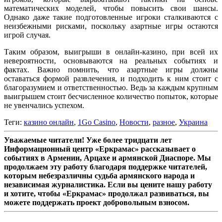
математических моделей, чтобы повысить свои шансы.
Однако даже такие подготовленные игроки сталкиваются с
неизбежными рисками, поскольку азартные игры остаются
игрой случая.
Таким образом, выигрыши в онлайн-казино, при всей их
невероятности, основываются на реальных событиях и
фактах. Важно помнить, что азартные игры должны
оставаться формой развлечения, и подходить к ним стоит с
благоразумием и ответственностью. Ведь за каждым крупным
выигрышем стоит бесчисленное количество попыток, которые
не увенчались успехом.
Теги:
казино онлайн
,
​1Go Casino
,
Новости
,
разное
,
Украина
Уважаемые читатели! Уже более тридцати лет
Информационный центр «Еркрамас» рассказывает о
событиях в Армении, Арцахе и армянской Диаспоре. Мы
продолжаем эту работу благодаря поддержке читателей,
которым небезразличны судьба армянского народа и
независимая журналистика. Если вы цените нашу работу
и хотите, чтобы «Еркрамас» продолжал развиваться, вы
можете поддержать проект добровольным взносом.