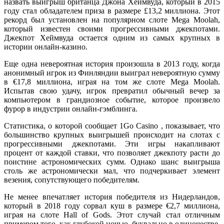
назвать выигрыш британца Джона Хеймвуда, который в 2015
году стал обладателем приза в размере £13,2 миллиона. Этот
рекорд был установлен на популярном слоте Mega Moolah,
который известен своими прогрессивными джекпотами.
Джекпот Хеймвуда остается одним из самых крупных в
истории онлайн-казино.
Еще одна невероятная история произошла в 2013 году, когда
анонимный игрок из Финляндии выиграл невероятную сумму
в €17,8 миллиона, играя на том же слоте Mega Moolah.
Испытав свою удачу, игрок превратил обычный вечер за
компьютером в грандиозное событие, которое произвело
фурор в индустрии онлайн-гэмблинга.
Статистика, о которой сообщает 1Go Casino , показывает, что
большинство крупных выигрышей происходит на слотах с
прогрессивными джекпотами. Эти игры накапливают
процент от каждой ставки, что позволяет джекпоту расти до
поистине астрономических сумм. Однако шанс выигрыша
столь же астрономически мал, что подчеркивает элемент
везения, сопутствующего победителям.
Не менее впечатляет история победителя из Нидерландов,
который в 2018 году сорвал куш в размере €2,7 миллиона,
играя на слоте Hall of Gods. Этот случай стал отличным
примером того, как глубокой ночью, буквально в одиночестве,