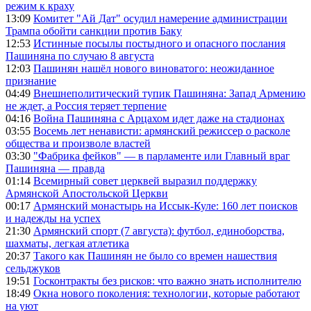
режим к краху
13:09
Комитет "Ай Дат" осудил намерение администрации
Трампа обойти санкции против Баку
12:53
Истинные посылы постыдного и опасного послания
Пашиняна по случаю 8 августа
12:03
Пашинян нашёл нового виноватого: неожиданное
признание
04:49
Внешнеполитический тупик Пашиняна: Запад Армению
не ждет, а Россия теряет терпение
04:16
Война Пашиняна с Арцахом идет даже на стадионах
03:55
Восемь лет ненависти: армянский режиссер о расколе
общества и произволе властей
03:30
"Фабрика фейков" — в парламенте или Главный враг
Пашиняна — правда
01:14
Всемирный совет церквей выразил поддержку
Армянской Апостольской Церкви
00:17
Армянский монастырь на Иссык-Куле: 160 лет поисков
и надежды на успех
21:30
Армянский спорт (7 августа): футбол, единоборства,
шахматы, легкая атлетика
20:37
Такого как Пашинян не было со времен нашествия
сельджуков
19:51
Госконтракты без рисков: что важно знать исполнителю
18:49
Окна нового поколения: технологии, которые работают
на уют