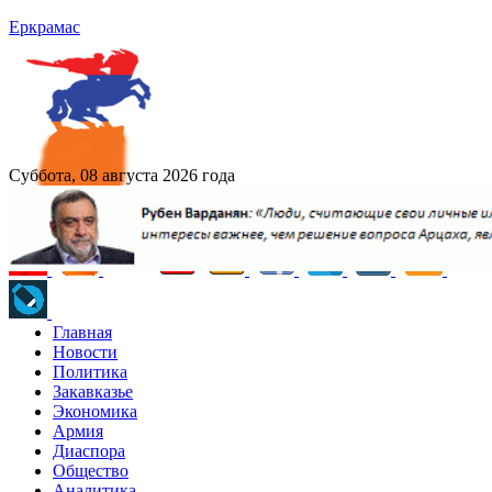
Еркрамас
Суббота, 08 августа 2026 года
Главная
Новости
Политика
Закавказье
Экономика
Армия
Диаспора
Общество
Аналитика