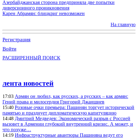
Азербайджанская сторона предприняла две попытки
диверсионного проникновения
Карен Абрамян: блицкриг невозможен
На главную
Регистрация
Войти
РАСШИРЕННЫЙ ПОИСК
лента новостей
17:03
Армян он любил, как русских, а русских – как армян:
Гений права и милосердия Григорий Джаншиев
15:40
Розовые очки премьера: Пашинян торгует исторической
памятью и празднует дипломатическую капитуляцию
14:48
Дмитрий Медведев: Экономический разрыв с Россией
вызовет в Армении глубокий внутренний кризис. А может, и
что похуже…
14:19
Инфраструктурные авантюры Пашиняна ведут его