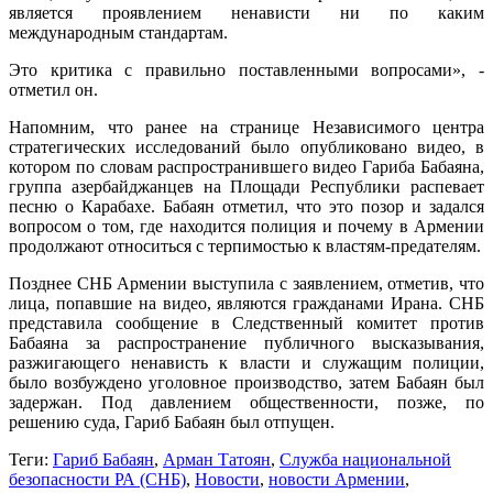
является проявлением ненависти ни по каким
международным стандартам.
Это критика с правильно поставленными вопросами», -
отметил он.
Напомним, что ранее на странице Независимого центра
стратегических исследований было опубликовано видео, в
котором по словам распространившего видео Гариба Бабаяна,
группа азербайджанцев на Площади Республики распевает
песню о Карабахе. Бабаян отметил, что это позор и задался
вопросом о том, где находится полиция и почему в Армении
продолжают относиться с терпимостью к властям-предателям.
Позднее СНБ Армении выступила с заявлением, отметив, что
лица, попавшие на видео, являются гражданами Ирана. СНБ
представила сообщение в Следственный комитет против
Бабаяна за распространение публичного высказывания,
разжигающего ненависть к власти и служащим полиции,
было возбуждено уголовное производство, затем Бабаян был
задержан. Под давлением общественности, позже, по
решению суда, Гариб Бабаян был отпущен.
Теги:
Гариб Бабаян
,
Арман Татоян
,
Служба национальной
безопасности РА (СНБ)
,
Новости
,
новости Армении
,