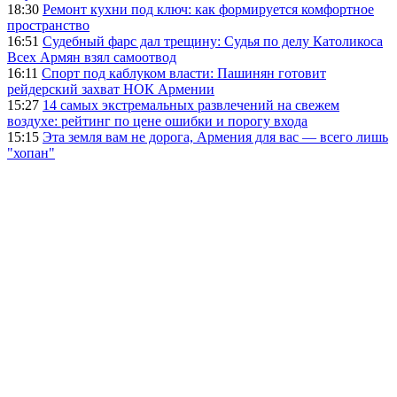
18:30
Ремонт кухни под ключ: как формируется комфортное
пространство
16:51
Судебный фарс дал трещину: Судья по делу Католикоса
Всех Армян взял самоотвод
16:11
Спорт под каблуком власти: Пашинян готовит
рейдерский захват НОК Армении
15:27
14 самых экстремальных развлечений на свежем
воздухе: рейтинг по цене ошибки и порогу входа
15:15
Эта земля вам не дорога, Армения для вас — всего лишь
"хопан"