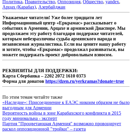
Политика
,
Правительство
,
Оппозиция
,
Общество
,
yandex
,
Арцах (Карабах)
,
Азербайджан
Уважаемые читатели! Уже более тридцати лет
Информационный центр «Еркрамас» рассказывает о
событиях в Армении, Арцахе и армянской Диаспоре. Мы
продолжаем эту работу благодаря поддержке читателей,
которым небезразличны судьба армянского народа и
независимая журналистика. Если вы цените нашу работу
и хотите, чтобы «Еркрамас» продолжал развиваться, вы
можете поддержать проект добровольным взносом.
РЕКВИЗИТЫ ДЛЯ ПОДДЕРЖКИ:
Карта Сбербанка – 2202 2072 1610 0373
Форма для донатов
https://dzen.ru/yerkramas?donate=true
По этим темам читайте также
«Наследие»: Присоединение к ЕАЭС никоим образом не было
выгодным для Армении
Вероятность войны в зоне Карабахского конфликта в 2015
году минимальна - эксперт
Партия "Процветающая Армения" возможно провоцирует
раскол оппозиционной "тройки" – газета