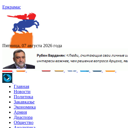
Еркрамас
Пятница, 07 августа 2026 года
Главная
Новости
Политика
Закавказье
Экономика
Армия
Диаспора
Общество
Аналитика