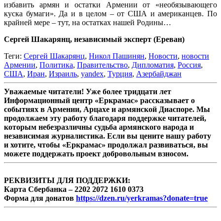
избавить армян и остатки Армении от «необязывающего
куска бумаги». Да и в целом – от США и американцев. По
крайней мере – тут, на остатках нашей Родины…
Сергей Шакарянц, независимый эксперт (Ереван)
Теги:
Сергей Шакарянц
,
Никол Пашинян
,
Новости
,
новости
Армении
,
Политика
,
Правительство
,
Дипломатия
,
Россия
,
США
,
Иран
,
Израиль
,
yandex
,
Турция
,
Азербайджан
Уважаемые читатели! Уже более тридцати лет
Информационный центр «Еркрамас» рассказывает о
событиях в Армении, Арцахе и армянской Диаспоре. Мы
продолжаем эту работу благодаря поддержке читателей,
которым небезразличны судьба армянского народа и
независимая журналистика. Если вы цените нашу работу
и хотите, чтобы «Еркрамас» продолжал развиваться, вы
можете поддержать проект добровольным взносом.
РЕКВИЗИТЫ ДЛЯ ПОДДЕРЖКИ:
Карта Сбербанка – 2202 2072 1610 0373
Форма для донатов
https://dzen.ru/yerkramas?donate=true