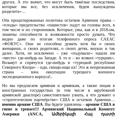
других. А это значит, что могут быть тяжёлые последствия,
которые мы все, без исключения, будем вынуждены
разделить»…
Оба процитированных политика остатков Армении правы –
«плоды» предательства «пашистов» падут на головы всех, в
том числе и их сторонников. Которые, увы, как и в 2018-ом,
лишены способности и возможности просто думать. Что
видно даже по итогам телефонного опроса САЕАС
«ФОКУС». Они не способны думать хотя бы о своих
женщинах, о своих родителях, о своих детях, внуках и так
далее. Хотя, не исключено – уже «подумали»: нашли им
«место» где-нибудь на Западе. А то и – во всяких «турциях».
Возьмут и спрячутся где-нибудь в «турецкой республике
Северного Кипра» – иди, свищи-ищи их! Это ж непризнанная
страна – зона оккупации турецкого военного
экспедиционного корпуса!..
Но мы предлагаем армянам и армянкам, а также лицам в
иностранных государствах (в том числе в зарубежной
армянской диаспоре) самостоятельно узнать, а что думают о
«стратегическом партнёрстве» США и остатков Армении…
именно армяне США
. Вы будете удивлены –
армяне США в
гневе и тревоге!!! Армянский Национальный Комитет
Америки (ANCA, Ամերիկայի Հայ դատի