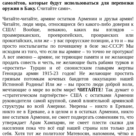
самолётов, которые будут использоваться для перевозки
оружия в Баку.
Считайте сами».
Читайте-читайте, армяне остатков Армении и друзья армян!
Читайте, люди мира, относящиеся без какого-либо доверия к
США! Вообше, неважно, каких вы взглядов –
проамериканских, проевропейских, проиранских или
прокитайских, или же – у вас прорусские позиции, а то и – вы
просто ностальганты по почившему в бозе экс-СССР! Мы
исходим из того, что если вы армяне – то точно не протурки!
А вот именно – армяне, не теряющие памяти и не желающие
продать совесть и честь, не желающие быть рабами турков и
«простить» Турции и её сионистским главарям жертвы
Геноцида армян 1915-23 годов! Не желающие простить
грязным потомкам кочевых бандитов оккупацию нашей
Истинной Родины! Или же – вы просто люди доброй воли,
мечтающие о мире во всём мире!
ЧИТАЙТЕ
! Так думает о
«стратегическом партнёрстве» США с остатками Армении
руководители самой крупной, самой влиятельной армянской
структуры во всей Америке. Уверены – никто в Ереване,
никто не в Ереване, а в целом и в остатках Армении, никто
вне остатков Армении, не смеет подвергать сомнениям то, что
утверждает Арам Хампарян, не смеет плести сказки для
населения пока что всё ещё нашей страны или только для
себя. Хотя тот же политолог Матевосян, напомним, чётко и