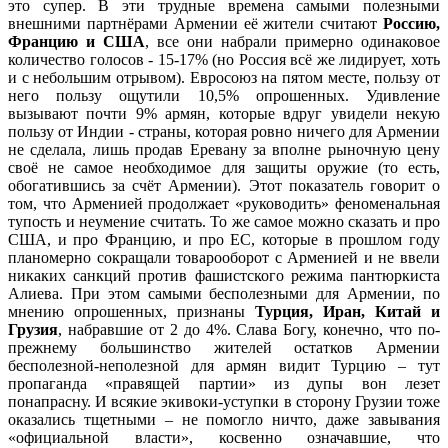
это супер. В эти трудные времена самыми полезными
внешними партнёрами Армении её жители считают
Россию,
Францию и США
, все они набрали примерно одинаковое
количество голосов - 15-17% (но Россия всё же лидирует, хоть
и с небольшим отрывом). Евросоюз на пятом месте, пользу от
него пользу ощутили 10,5% опрошенных. Удивление
вызывают почти 9% армян, которые вдруг увидели некую
пользу от Индии - страны, которая ровно ничего для Армении
не сделала, лишь продав Еревану за вполне рыночную цену
своё не самое необходимое для защиты оружие (то есть,
обогатившись за счёт Армении). Этот показатель говорит о
том, что Арменией продолжает «руководить» феноменальная
тупость и неумение считать. То же самое можно сказать и про
США, и про Францию, и про ЕС, которые в прошлом году
планомерно сокращали товарооборот с Арменией и не ввели
никаких санкций против фашистского режима пантюркиста
Алиева. При этом самыми бесполезными для Армении, по
мнению опрошенных, признаны
Турция, Иран, Китай и
Грузия
, набравшие от 2 до 4%. Слава Богу, конечно, что по-
прежнему большинство жителей остатков Армении
бесполезной-неполезной для армян видит Турцию – тут
пропаганда «правящей партии» из дупы вон лезет
понапрасну. И всякие экивоки-уступки в сторону Грузии тоже
оказались тщетными – не помогло ничто, даже завывания
«официальной власти», косвенно означавшие, что