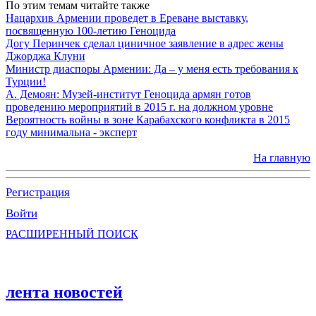
По этим темам читайте также
Нацархив Армении проведет в Ереване выставку,
посвященную 100-летию Геноцида
Догу Перинчек сделал циничное заявление в адрес жены
Джорджа Клуни
Министр диаспоры Армении: Да – у меня есть требования к
Турции!
А. Демоян: Музей-институт Геноцида армян готов
проведению мероприятий в 2015 г. на должном уровне
Вероятность войны в зоне Карабахского конфликта в 2015
году минимальна - эксперт
На главную
Регистрация
Войти
РАСШИРЕННЫЙ ПОИСК
лента новостей