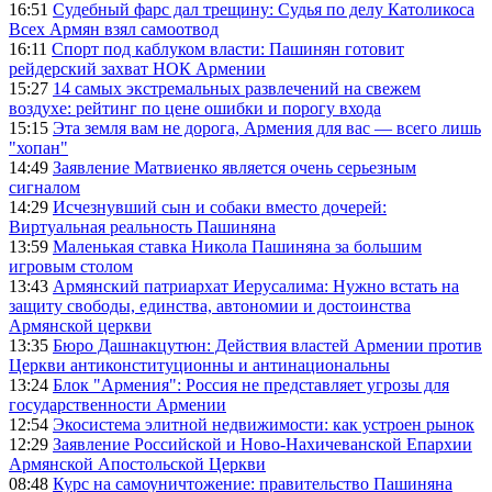
16:51
Судебный фарс дал трещину: Судья по делу Католикоса
Всех Армян взял самоотвод
16:11
Спорт под каблуком власти: Пашинян готовит
рейдерский захват НОК Армении
15:27
14 самых экстремальных развлечений на свежем
воздухе: рейтинг по цене ошибки и порогу входа
15:15
Эта земля вам не дорога, Армения для вас — всего лишь
"хопан"
14:49
Заявление Матвиенко является очень серьезным
сигналом
14:29
Исчезнувший сын и собаки вместо дочерей:
Виртуальная реальность Пашиняна
13:59
Маленькая ставка Никола Пашиняна за большим
игровым столом
13:43
Армянский патриархат Иерусалима: Нужно встать на
защиту свободы, единства, автономии и достоинства
Армянской церкви
13:35
Бюро Дашнакцутюн: Действия властей Армении против
Церкви антиконституционны и антинациональны
13:24
Блок "Армения": Россия не представляет угрозы для
государственности Армении
12:54
Экосистема элитной недвижимости: как устроен рынок
12:29
Заявление Российской и Ново-Нахичеванской Епархии
Армянской Апостольской Церкви
08:48
Курс на самоуничтожение: правительство Пашиняна