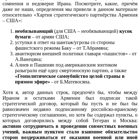
сомнения и недоверие Ирана. Посмотрите, какие, причём
даже не наши, определения мы привели в данном материале
относительно «Хартия стратегического партнёрства Армения
– США»:
необязывающий
(для США – необязывающий)
кусок
бумаги
– от армян США;
уступки в ответ на шантаж/угрозы со стороны
фашистского режима Баку – от Т.Абрамяна;
авантюризм внешней политики главаря «пашистов» - от
А.Ванецяна;
Алиев и Пашинян под американским зонтиком
разыграли ещё одну смертоносную партию, а также
«Геополитическое самоубийство целой страны в
прямом эфире»
- от Б.Матевосяна.
Хотя я, автор данных строк, предпочёл бы, чтобы между
Ираном и остатками Армении был подписан такой
стратегический договор, который бы пусть и не был бы
равнозначен недавно подписанному российско-иранскому
стратегическому соглашению, но хотя бы содержал пункты, о
которых договорились между собой Тегеран и Москва:
активно сотрудничать в проведении совместных военных
учений, важным пунктом стало взаимное обязательство
сторон воздерживаться от оказания военной или иной