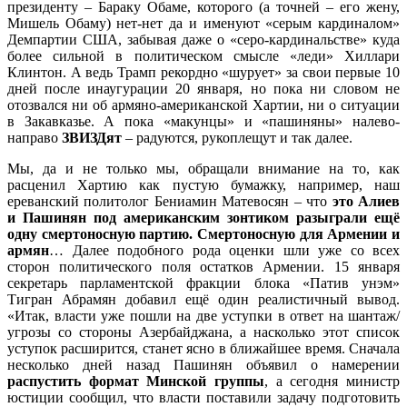
президенту – Бараку Обаме, которого (а точней – его жену,
Мишель Обаму) нет-нет да и именуют «серым кардиналом»
Демпартии США, забывая даже о «серо-кардинальстве» куда
более сильной в политическом смысле «леди» Хиллари
Клинтон. А ведь Трамп рекордно «шурует» за свои первые 10
дней после инаугурации 20 января, но пока ни словом не
отозвался ни об армяно-американской Хартии, ни о ситуации
в Закавказье. А пока «макунцы» и «пашиняны» налево-
направо
ЗВИЗДят
– радуются, рукоплещут и так далее.
Мы, да и не только мы, обращали внимание на то, как
расценил Хартию как пустую бумажку, например, наш
ереванский политолог Бениамин Матевосян – что
это Алиев
и Пашинян под американским зонтиком разыграли ещё
одну смертоносную партию. Смертоносную для Армении и
армян
… Далее подобного рода оценки шли уже со всех
сторон политического поля остатков Армении. 15 января
секретарь парламентской фракции блока «Патив унэм»
Тигран Абрамян добавил ещё один реалистичный вывод.
«Итак, власти уже пошли на две уступки в ответ на шантаж/
угрозы со стороны Азербайджана, а насколько этот список
уступок расширится, станет ясно в ближайшее время. Сначала
несколько дней назад Пашинян объявил о намерении
распустить формат Минской группы
, а сегодня министр
юстиции сообщил, что власти поставили задачу подготовить