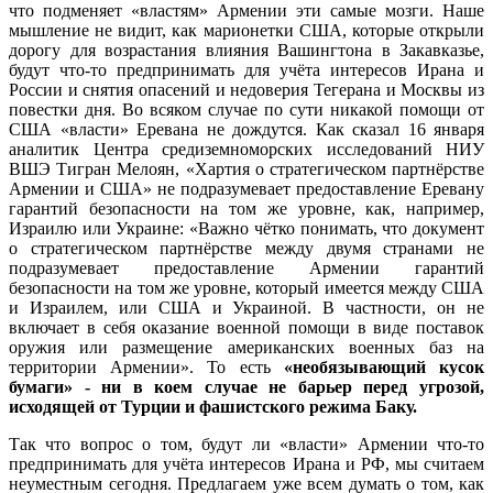
что подменяет «властям» Армении эти самые мозги. Наше
мышление не видит, как марионетки США, которые открыли
дорогу для возрастания влияния Вашингтона в Закавказье,
будут что-то предпринимать для учёта интересов Ирана и
России и снятия опасений и недоверия Тегерана и Москвы из
повестки дня. Во всяком случае по сути никакой помощи от
США «власти» Еревана не дождутся. Как сказал 16 января
аналитик Центра средиземноморских исследований НИУ
ВШЭ Тигран Мелоян, «Хартия о стратегическом партнёрстве
Армении и США» не подразумевает предоставление Еревану
гарантий безопасности на том же уровне, как, например,
Израилю или Украине: «Важно чётко понимать, что документ
о стратегическом партнёрстве между двумя странами не
подразумевает предоставление Армении гарантий
безопасности на том же уровне, который имеется между США
и Израилем, или США и Украиной. В частности, он не
включает в себя оказание военной помощи в виде поставок
оружия или размещение американских военных баз на
территории Армении». То есть
«необязывающий кусок
бумаги» - ни в коем случае не барьер перед угрозой,
исходящей от Турции и фашистского режима Баку.
Так что вопрос о том, будут ли «власти» Армении что-то
предпринимать для учёта интересов Ирана и РФ, мы считаем
неуместным сегодня. Предлагаем уже всем думать о том, как