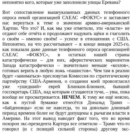
непонятно кого, которые уже заполонили улицы Еревана?
Вот сопоставление вышеуказанных данных телефонного
опроса некой организацией САЕАС «ФОКУС» и заставляет
нас вернуться к теме о значении армяно-американской
Хартии. Что это? И, как мы уже отметили, эти «власти» не
отдают себе отчёта и продолжают надувать щёки и глаголить
о своём – именно своём! – успехе в отношениях с США.
Непонятно, на что рассчитывают – в конце января 2025-го,
как показали даже данные телефонного опроса организацией
САЕАС «ФОКУС», в остатках нашей страны
катастрофически – для них, аферистических марионеток
Запада катастрофически – значительно меньше «козлов»,
готовых верить в любую ложь «пашистов». Чем там в реалии
будет «заниматься» пресловутая Комиссия по стратегическому
партнёрству США-Армения, о создании коей провозгласил
уже «ушедший» еврей Блинкин-Блинкен, бывший
госсекретарь США, над которым сгущаются тучи, – увы, пока
вообще не просматривается.
НЕЧЕМ
. К тому же ещё неясно,
как к пустой бумажке отнесётся Дональд Трамп –
«байденовцы» если не навсегда, то на довольно длинный
период времени более не будут допущены к рычагам власти в
Америке. На этот вывод наводит факт того, что во время
похорон экс-президента Картера все отметили – Трамп что-то
говорил (и с позиций сильной стороны) другому экс-