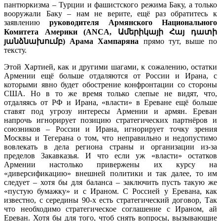
пантюркизма – Турции и фашистского режима Баку, а только
вооружали Баку – нам не верите, ещё раз обратитесь к
заявлению
руководителя Армянского Национального
Комитета Америки (ANCA, Ամերիկայի Հայ դատի
յանձնախումբ) Арама Хампаряна
прямо тут, выше по
тексту.
Этой Хартией, как и другими шагами, к сожалению, остатки
Армении ещё больше отдаляются от России и Ирана, с
которыми явно будет обострение конфронтации со стороны
США. Но в то же время только слепые не видят, что,
отдаляясь от РФ и Ирана, «власти» в Ереване ещё больше
ставят под угрозу интересы Армении и армян. Ереван
напрочь игнорирует позицию стратегических партнёров и
союзников – России и Ирана, игнорирует точку зрения
Москвы и Тегерана о том, что неправильно и недопустимо
вовлекать в дела региона страны и организации из-за
пределов Закавказья. И что если уж «власти» остатков
Армении настолько привержены их курсу на
«диверсификацию» внешней политики и так далее, то им
следует – хотя бы для баланса – заключить пусть такую же
«пустую бумажку» и с Ираном. С Россией у Еревана, как
известно, с середины 90-х есть стратегический договор, Так
что необходимо стратегическое соглашение с Ираном, ай
Ереван. Хотя бы для того, чтоб снять вопросы, вызывающие