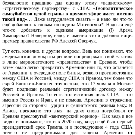
безжалостно правдиво дал оценку этому «пашистскому»
«стратегическому партнёрству» с США:
«Геополитическое
самоубийство целой страны в прямом эфире имеет именно
такой вид»
… Даже затрудняемся сказать – а надо ли что-то
ещё добавлять к словам господина Матевосяна?! Надо ли ещё
что-то добавлять к оценкам американца (!) Арама
Хампаряна?! Наверное, надо, и именно это и добавил вице-
премьер правительства РФ Алексей Оверчук.
Тут есть, конечно, и другие вопросы. Ведь все понимают, что
американские демократы решили попридержать свой «актив»
в лице марионеточного «правительства» в Ереване, чтобы
затем было легко превратить Армению или то, что останется
от Армении, в очередное поле битвы, резкого противостояния
между США и Россией, между США и Ираном, тем более что
еврей Блинкин-Блинкен точно знал, что 17 января в Москве
будет подписан реальный стратегический договор между
Россией и Ираном. То есть что истинная цель США – это
именно Россия и Иран, а не помощь Армении в отражении
агрессий со стороны Турции и фашистского режима Баку. И
Алиев, прекрасно это зная, на днях снова потребовал от
Еревана пресловутый «зангезурский коридор». Как ведь и все
видят и понимают, что и в 2020 году, когда ещё был первый
президентский срок Трампа, и в последующие 4 года США
ничего не предпринимали для защиты Армении от