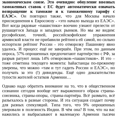
экономическом союзе. Это очевидно: обнуление ввозных
таможенных ставок с ЕС будет автоматически означать
возвращение к таможне и к таможенному тарифу с
ЕАЭС»
. Он повторил также, что для Москвы начало
присоединения к Евросоюзу - «это начало выхода из ЕАЭС».
Вот когда рядовые «пашистики» воочию узнают прелести от
рушащегося Запада и западных рынков. Но мы же видим:
русофобские, точней, российскофобские упражнения
армянской власти не прибавили рейтинга ей самой, но сильно
испортили рейтинг России - это отморозку Пашиняну явно
удалось. И процесс ещё не завершён. При этом, по данным
опроса, 57% опрошенных предпочитают партнёрство с РФ, за
разрыв ратуют лишь 14% отморозков-«пашистиков». И это –
тоже отметина текущего момента: hайастанцы по-прежнему
уверены, что можно «там и тут гадить России и ЕАЭС», но
получать за это (!) дивиденды. Ещё одно доказательство
тупости жителей остатков Армении…
Однако надо обратить внимание на то, что в общественном
сознании сегодня вообще нет выраженного образа страны-
союзника, страны-опоры, страны-партнёра. Всё размыто, всё
разъехалось в разные стороны. И эта ситуация создает почву
для разных спекуляций. Типа того, что 9% опрошенных
уверовали в полезность Индии. В чём она? В том, что на вас
нажились и выбрасывают в маленькую Армении тысячи