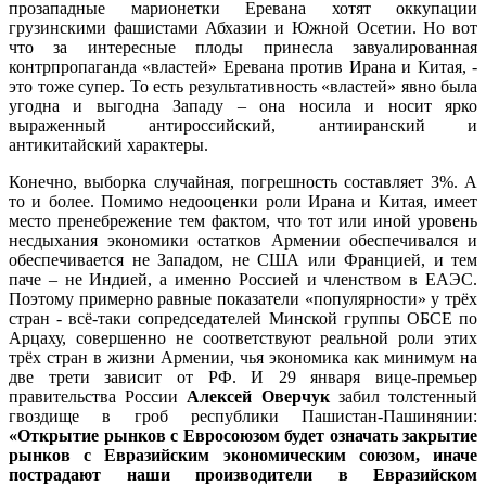
прозападные марионетки Еревана хотят оккупации
грузинскими фашистами Абхазии и Южной Осетии. Но вот
что за интересные плоды принесла завуалированная
контрпропаганда «властей» Еревана против Ирана и Китая, -
это тоже супер. То есть результативность «властей» явно была
угодна и выгодна Западу – она носила и носит ярко
выраженный антироссийский, антииранский и
антикитайский характеры.
Конечно, выборка случайная, погрешность составляет 3%. А
то и более. Помимо недооценки роли Ирана и Китая, имеет
место пренебрежение тем фактом, что тот или иной уровень
несдыхания экономики остатков Армении обеспечивался и
обеспечивается не Западом, не США или Францией, и тем
паче – не Индией, а именно Россией и членством в ЕАЭС.
Поэтому примерно равные показатели «популярности» у трёх
стран - всё-таки сопредседателей Минской группы ОБСЕ по
Арцаху, совершенно не соответствуют реальной роли этих
трёх стран в жизни Армении, чья экономика как минимум на
две трети зависит от РФ. И 29 января вице-премьер
правительства России
Алексей Оверчук
забил толстенный
гвоздище в гроб республики Пашистан-Пашинянии:
«Открытие рынков с Евросоюзом будет означать закрытие
рынков с Евразийским экономическим союзом, иначе
пострадают наши производители в Евразийском