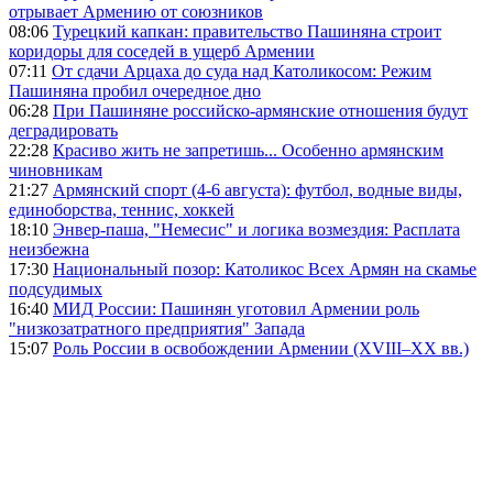
отрывает Армению от союзников
08:06
Турецкий капкан: правительство Пашиняна строит
коридоры для соседей в ущерб Армении
07:11
От сдачи Арцаха до суда над Католикосом: Режим
Пашиняна пробил очередное дно
06:28
При Пашиняне российско-армянские отношения будут
деградировать
22:28
Красиво жить не запретишь... Особенно армянским
чиновникам
21:27
Армянский спорт (4-6 августа): футбол, водные виды,
единоборства, теннис, хоккей
18:10
Энвер-паша, "Немесис" и логика возмездия: Расплата
неизбежна
17:30
Национальный позор: Католикос Всех Армян на скамье
подсудимых
16:40
МИД России: Пашинян уготовил Армении роль
"низкозатратного предприятия" Запада
15:07
Роль России в освобождении Армении (XVIII–XX вв.)