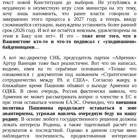
текст новой Конституции до выборов. Не углубляясь в
неудачную и неуместную игру слов министра на эту тему,
хочу лишь напомнить, что ранее власти говорили о
завершении этого процесса к 2027 году, а теперь, ввиду
сложившейся ситуации, вынуждены установить более ранний
срок (2026 год). И всё же остаётся неясным, удовлетворены ли
этим в Баку или нет». И это –
тоже итог того, что в
Вашингтоне кто-то и что-то подписал с «уходившими»
байденовцами
…
А вот экс-директор СНБ, председатель партии «Айреник»
Артур Ванецян тоже был реалистичен. Вот что он написал,
видимо, имея на то серьёзные основания: «Только что
ознакомился с документом под названием «Стратегическое
сотрудничество между РА и США». Согласно жанру, в
ближайшее время Пашинян объявит о выходе Армении из
ОДКБ. В свою очередь, Россия фактически заявила, что
Армения не может рассматривать вопрос о членстве в ЕС и
при этом оставаться членом ЕАЭС. Очевидно, что
внешняя
политика Пашиняна продолжает оставаться в зоне
авантюризма, угрожая навлечь очередную беду на нашу
родину
. В основе любого государственного решения должны
лежать интересы Родины, а также тщательный расчёт его
результатов и последствий. Однако в данном случае явно
наблюдается поспешность, продиктованная интересами