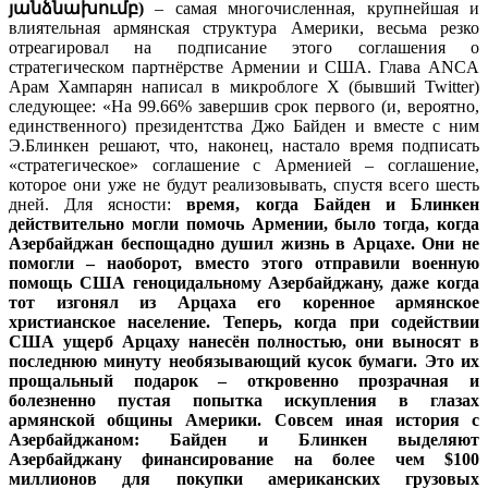
յանձնախումբ)
– самая многочисленная, крупнейшая и
влиятельная армянская структура Америки, весьма резко
отреагировал на подписание этого соглашения о
стратегическом партнёрстве Армении и США. Глава ANCA
Арам Хампарян написал в микроблоге X (бывший Twitter)
следующее: «На 99.66% завершив срок первого (и, вероятно,
единственного) президентства Джо Байден и вместе с ним
Э.Блинкен решают, что, наконец, настало время подписать
«стратегическое» соглашение с Арменией – соглашение,
которое они уже не будут реализовывать, спустя всего шесть
дней. Для ясности:
время, когда Байден и Блинкен
действительно могли помочь Армении, было тогда, когда
Азербайджан беспощадно душил жизнь в Арцахе. Они не
помогли – наоборот, вместо этого отправили военную
помощь США геноцидальному Азербайджану, даже когда
тот изгонял из Арцаха его коренное армянское
христианское население. Теперь, когда при содействии
США ущерб Арцаху нанесён полностью, они выносят в
последнюю минуту необязывающий кусок бумаги. Это их
прощальный подарок – откровенно прозрачная и
болезненно пустая попытка искупления в глазах
армянской общины Америки. Совсем иная история с
Азербайджаном: Байден и Блинкен выделяют
Азербайджану финансирование на более чем $100
миллионов для покупки американских грузовых