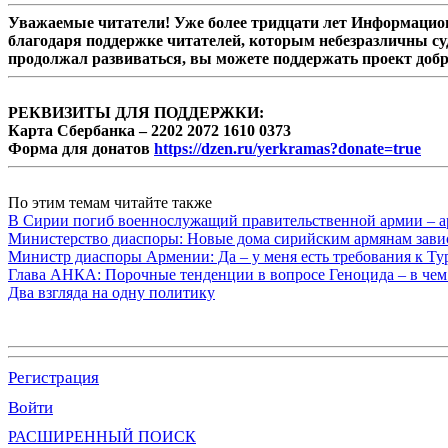
Уважаемые читатели! Уже более тридцати лет Информацион
благодаря поддержке читателей, которым небезразличны су
продолжал развиваться, вы можете поддержать проект доб
РЕКВИЗИТЫ ДЛЯ ПОДДЕРЖКИ:
Карта Сбербанка – 2202 2072 1610 0373
Форма для донатов
https://dzen.ru/yerkramas?donate=true
По этим темам читайте также
В Сирии погиб военнослужащий правительственной армии – а
Министерство диаспоры: Новые дома сирийским армянам завис
Министр диаспоры Армении: Да – у меня есть требования к Ту
Глава АНКА: Порочные тенденции в вопросе Геноцида – в чем
Два взгляда на одну политику
Регистрация
Войти
РАСШИРЕННЫЙ ПОИСК