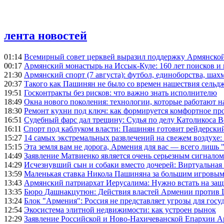
лента новостей
01:14
Всемирный совет церквей выразил поддержку Армянско
00:17
Армянский монастырь на Иссык-Куле: 160 лет поисков и
21:30
Армянский спорт (7 августа): футбол, единоборства, шахм
20:37
Такого как Пашинян не было со времен нашествия сельд
19:51
Госконтракты без рисков: что важно знать исполнителю
18:49
Окна нового поколения: технологии, которые работают н
18:30
Ремонт кухни под ключ: как формируется комфортное пр
16:51
Судебный фарс дал трещину: Судья по делу Католикоса В
16:11
Спорт под каблуком власти: Пашинян готовит рейдерск
15:27
14 самых экстремальных развлечений на свежем воздухе:
15:15
Эта земля вам не дорога, Армения для вас — всего лишь 
14:49
Заявление Матвиенко является очень серьезным сигналом
14:29
Исчезнувший сын и собаки вместо дочерей: Виртуальная
13:59
Маленькая ставка Никола Пашиняна за большим игровым
13:43
Армянский патриархат Иерусалима: Нужно встать на защ
13:35
Бюро Дашнакцутюн: Действия властей Армении против 
13:24
Блок "Армения": Россия не представляет угрозы для гос
12:54
Экосистема элитной недвижимости: как устроен рынок
12:29
Заявление Российской и Ново-Нахичеванской Епархии 