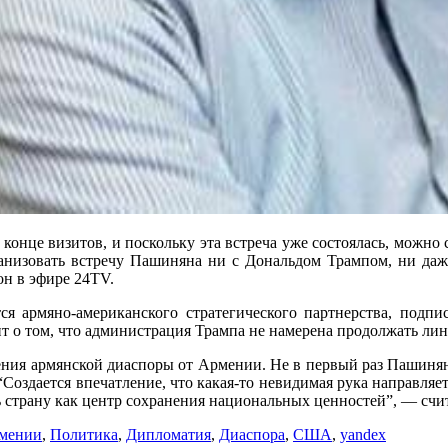
онце визитов, и поскольку эта встреча уже состоялась, можно с
ганизовать встречу Пашиняна ни с Дональдом Трампом, ни даже 
он в эфире 24TV.
тся армяно-американского стратегического партнерства, под
ит о том, что администрация Трампа не намерена продолжать ли
ения армянской диаспоры от Армении. Не в первый раз Пашинян 
“Создается впечатление, что какая-то невидимая рука направляе
 страну как центр сохранения национальных ценностей”, — счит
рмении
,
Политика
,
Дипломатия
,
Диаспора
,
США
,
yandex