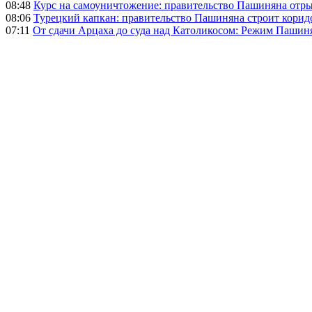
08:48
Курс на самоуничтожение: правительство Пашиняна отр
08:06
Турецкий капкан: правительство Пашиняна строит корид
07:11
От сдачи Арцаха до суда над Католикосом: Режим Пашин