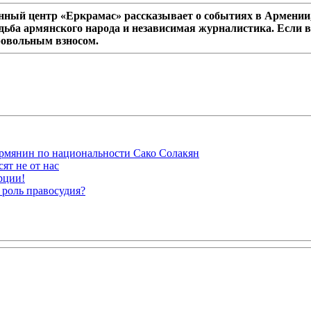
ный центр «Еркрамас» рассказывает о событиях в Армении,
дьба армянского народа и независимая журналистика. Если в
ровольным взносом.
рмянин по национальности Сако Солакян
ят не от нас
рции!
 роль правосудия?