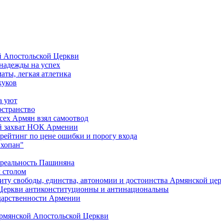
й Апостольской Церкви
 надежды на успех
аты, легкая атлетика
жуков
а уют
остранство
сех Армян взял самоотвод
ий захват НОК Армении
 рейтинг по цене ошибки и порогу входа
"хопан"
 реальность Пашиняна
 столом
иту свободы, единства, автономии и достоинства Армянской це
Церкви антиконституционны и антинациональны
ударственности Армении
Армянской Апостольской Церкви