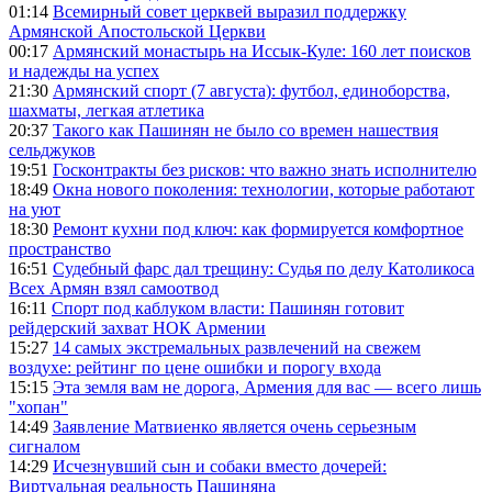
01:14
Всемирный совет церквей выразил поддержку
Армянской Апостольской Церкви
00:17
Армянский монастырь на Иссык-Куле: 160 лет поисков
и надежды на успех
21:30
Армянский спорт (7 августа): футбол, единоборства,
шахматы, легкая атлетика
20:37
Такого как Пашинян не было со времен нашествия
сельджуков
19:51
Госконтракты без рисков: что важно знать исполнителю
18:49
Окна нового поколения: технологии, которые работают
на уют
18:30
Ремонт кухни под ключ: как формируется комфортное
пространство
16:51
Судебный фарс дал трещину: Судья по делу Католикоса
Всех Армян взял самоотвод
16:11
Спорт под каблуком власти: Пашинян готовит
рейдерский захват НОК Армении
15:27
14 самых экстремальных развлечений на свежем
воздухе: рейтинг по цене ошибки и порогу входа
15:15
Эта земля вам не дорога, Армения для вас — всего лишь
"хопан"
14:49
Заявление Матвиенко является очень серьезным
сигналом
14:29
Исчезнувший сын и собаки вместо дочерей:
Виртуальная реальность Пашиняна