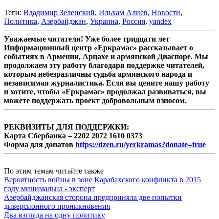
Теги:
Вдадимир Зеленский
,
Ильхам Алиев
,
Новости
,
Политика
,
Азербайджан
,
Украина
,
Россия
,
yandex
Уважаемые читатели! Уже более тридцати лет
Информационный центр «Еркрамас» рассказывает о
событиях в Армении, Арцахе и армянской Диаспоре. Мы
продолжаем эту работу благодаря поддержке читателей,
которым небезразличны судьба армянского народа и
независимая журналистика. Если вы цените нашу работу
и хотите, чтобы «Еркрамас» продолжал развиваться, вы
можете поддержать проект добровольным взносом.
РЕКВИЗИТЫ ДЛЯ ПОДДЕРЖКИ:
Карта Сбербанка – 2202 2072 1610 0373
Форма для донатов
https://dzen.ru/yerkramas?donate=true
По этим темам читайте также
Вероятность войны в зоне Карабахского конфликта в 2015
году минимальна - эксперт
Азербайджанская сторона предприняла две попытки
диверсионного проникновения
Два взгляда на одну политику