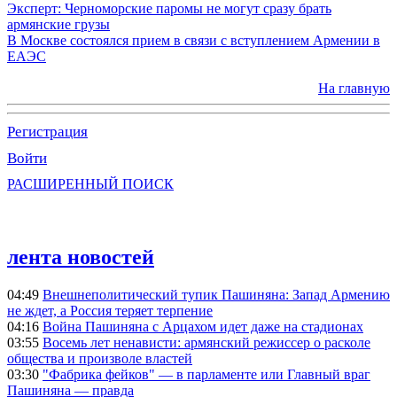
Эксперт: Черноморские паромы не могут сразу брать
армянские грузы
В Москве состоялся прием в связи с вступлением Армении в
ЕАЭС
На главную
Регистрация
Войти
РАСШИРЕННЫЙ ПОИСК
лента новостей
04:49
Внешнеполитический тупик Пашиняна: Запад Армению
не ждет, а Россия теряет терпение
04:16
Война Пашиняна с Арцахом идет даже на стадионах
03:55
Восемь лет ненависти: армянский режиссер о расколе
общества и произволе властей
03:30
"Фабрика фейков" — в парламенте или Главный враг
Пашиняна — правда