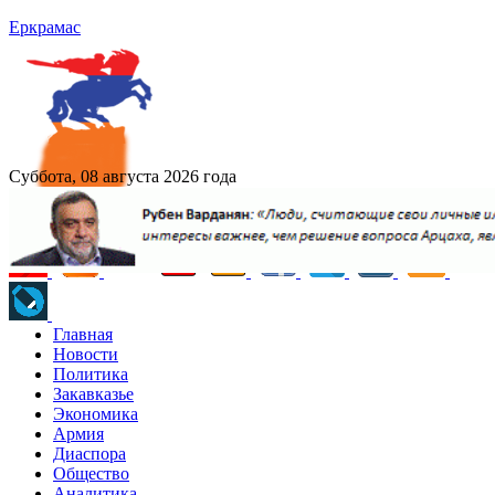
Еркрамас
Суббота, 08 августа 2026 года
Главная
Новости
Политика
Закавказье
Экономика
Армия
Диаспора
Общество
Аналитика