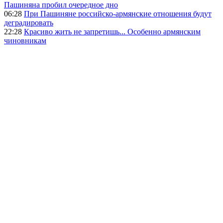
Пашиняна пробил очередное дно
06:28
При Пашиняне российско-армянские отношения будут
деградировать
22:28
Красиво жить не запретишь... Особенно армянским
чиновникам