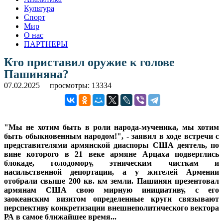
Культура
Спорт
Мир
О нас
ПАРТНЕРЫ
Кто приставил оружие к голове
Пашиняна?
07.02.2025
просмотры: 13334
"Мы не хотим быть в роли народа-мученика, мы хотим
быть обыкновенным народом!", - заявил в ходе встречи с
представителями армянской диаспоры США деятель, по
вине которого в 21 веке армяне Арцаха подверглись
блокаде, голодомору, этническим чисткам и
насильственной депортации, а у жителей Армении
отобрали свыше 200 кв. км земли. Пашинян презентовал
армянам США свою мирную инициативу, с его
заокеанским визитом определенные круги связывают
перспективу конкретизации внешнеполитического вектора
РА в самое ближайшее время...