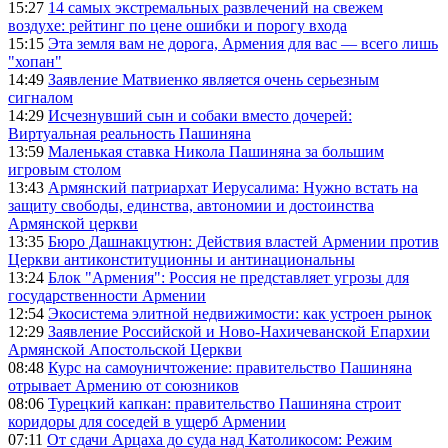
15:27
14 самых экстремальных развлечений на свежем
воздухе: рейтинг по цене ошибки и порогу входа
15:15
Эта земля вам не дорога, Армения для вас — всего лишь
"хопан"
14:49
Заявление Матвиенко является очень серьезным
сигналом
14:29
Исчезнувший сын и собаки вместо дочерей:
Виртуальная реальность Пашиняна
13:59
Маленькая ставка Никола Пашиняна за большим
игровым столом
13:43
Армянский патриархат Иерусалима: Нужно встать на
защиту свободы, единства, автономии и достоинства
Армянской церкви
13:35
Бюро Дашнакцутюн: Действия властей Армении против
Церкви антиконституционны и антинациональны
13:24
Блок "Армения": Россия не представляет угрозы для
государственности Армении
12:54
Экосистема элитной недвижимости: как устроен рынок
12:29
Заявление Российской и Ново-Нахичеванской Епархии
Армянской Апостольской Церкви
08:48
Курс на самоуничтожение: правительство Пашиняна
отрывает Армению от союзников
08:06
Турецкий капкан: правительство Пашиняна строит
коридоры для соседей в ущерб Армении
07:11
От сдачи Арцаха до суда над Католикосом: Режим