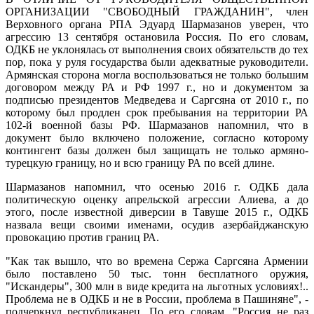
ОРГАНИЗАЦИИ "СВОБОДНЫЙ ГРАЖДАНИН", член
Верховного органа РПА Эдуард Шармазанов уверен, что
агрессию 13 сентября остановила Россия. По его словам,
ОДКБ не уклонялась от выполнения своих обязательств до тех
пор, пока у руля государства были адекватные руководители.
Армянская сторона могла воспользоваться не только большим
договором между РА и РФ 1997 г., но и документом за
подписью президентов Медведева и Саргсяна от 2010 г., по
которому был продлен срок пребывания на территории РА
102-й военной базы РФ. Шармазанов напомнил, что в
документ было включено положение, согласно которому
контингент базы должен был защищать не только армяно-
турецкую границу, но и всю границу РА по всей длине.
Шармазанов напомнил, что осенью 2016 г. ОДКБ дала
политическую оценку апрельской агрессии Алиева, а до
этого, после известной диверсии в Тавуше 2015 г., ОДКБ
назвала вещи своими именами, осудив азербайджанскую
провокацию против границ РА.
"Как так вышло, что во времена Сержа Саргсяна Армении
было поставлено 50 тыс. тонн бесплатного оружия,
"Искандеры", 300 млн в виде кредита на льготных условиях!..
Проблема не в ОДКБ и не в России, проблема в Пашиняне", -
подчеркнул республиканец. По его словам, "Россия не раз