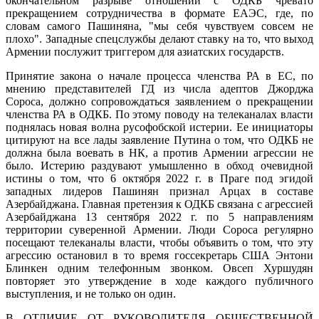
окончательном разрыве отношений с ОДКБ чревато
прекращением сотрудничества в формате ЕАЭС, где, по
словам самого Пашиняна, "мы себя чувствуем совсем не
плохо". Западные спецслужбы делают ставку на то, что выход
Армении послужит триггером для азиатских государств.
Принятие закона о начале процесса членства РА в ЕС, по
мнению представителей ГД из числа адептов Джорджа
Сороса, должно сопровождаться заявлением о прекращении
членства РА в ОДКБ. По этому поводу на телеканалах власти
поднялась новая волна русофобской истерии. Ее инициаторы
цитируют на все лады заявление Путина о том, что ОДКБ не
должна была воевать в НК, а против Армении агрессии не
было. Истерию раздувают умышленно в обход очевидной
истины о том, что 6 октября 2022 г. в Праге под эгидой
западных лидеров Пашинян признал Арцах в составе
Азербайджана. Главная претензия к ОДКБ связана с агрессией
Азербайджана 13 сентября 2022 г. по 5 направлениям
территории суверенной Армении. Люди Сороса регулярно
посещают телеканалы власти, чтобы объявить о том, что эту
агрессию остановил в то время госсекретарь США Энтони
Блинкен одним телефонным звонком. Овсеп Хуршудян
повторяет это утверждение в ходе каждого публичного
выступления, и не только он один.
В ОТЛИЧИЕ ОТ РУКОВОДИТЕЛЯ ОБЩЕСТВЕННОЙ