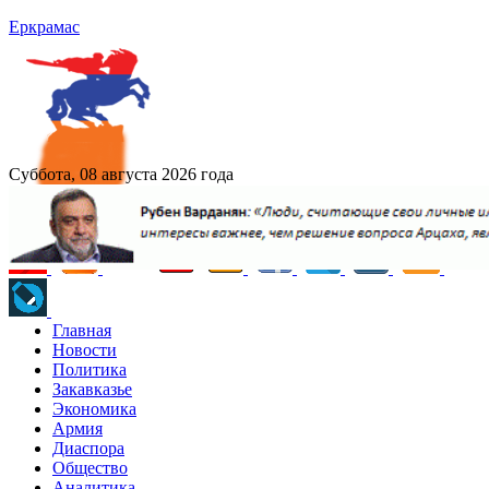
Еркрамас
Суббота, 08 августа 2026 года
Главная
Новости
Политика
Закавказье
Экономика
Армия
Диаспора
Общество
Аналитика