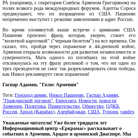
РА (например, с секретарем Совбеза Арменом Григоряном) на
полях всякого рода международных форумов. Адепты Сороса
предвкушают, что по возращении из США Пашинян
непременно выступит с резкими заявлениями в адрес России.
Во время упомянутой выше встречи с армянами США
Пашинян произнес фразу, которая, уверен, станет его
"визитной карточкой" ("черным билетом") на все времена. Он
сказал, что, пройдя через поражение в 44-дневной войне,
Армения открыла возможности для развития независимости и
суверенитета. Мать одного из погибших на этой войне
откликнулась на эту фразу репликой о том, что ни один из
трех президентов не смог так разрекламировать свои победы,
как Никол рекламирует свои поражения!
Гаспар Адамян, "Голос Армении"
Теги:
Геноцид армян
,
Никол Пашинян
,
Гаспар Адамян
,
"Гражданский договор"
,
Евросоюз
,
Новости
,
новости
Армении
,
Политика
,
Правительство
,
Общество
,
ОДКБ
,
Россия
,
Арцах (Карабах)
,
Азербайджан
,
США
,
Турция
,
yandex
Уважаемые читатели! Уже более тридцати лет
Информационный центр «Еркрамас» рассказывает о
событиях в Армении, Арцахе и армянской Диаспоре. Мы