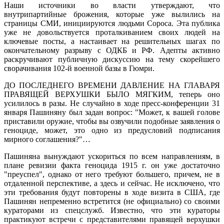
Наши источники во власти утверждают, что
внутрипартийные брожения, которые уже вылились на
страницы СМИ, инициируются людьми Сороса. Эта публика
уже не довольствуется проталкиванием своих людей на
ключевые посты, а настаивает на решительных шагах по
окончательному разрыву с ОДКБ и РФ. Адепты активно
раскручивают публичную дискуссию на тему скорейшего
сворачивания 102-й военной базы в Гюмри.
ДО ПОСЛЕДНЕГО ВРЕМЕНИ ДАВЛЕНИЕ НА ГЛАВАРЯ
ПРАВЯЩЕЙ ВЕРХУШКИ БЫЛО МЯГКИМ, теперь оно
усилилось в разы. Не случайно в ходе пресс-конференции 31
января Пашиняну был задан вопрос: "Может, к вашей голове
приставили оружие, чтобы вы озвучили подобные заявления о
геноциде, может, это одно из предусловий подписания
мирного соглашения?"…
Пашиняна вынуждают ускориться по всем направлениям, в
плане ревизии факта геноцида 1915 г. он уже достаточно
"преуспел", однако от него требуют большего, причем, не в
отдаленной перспективе, а здесь и сейчас. Не исключено, что
эти требования будут повторены в ходе визита в США, где
Пашинян непременно встретится (не официально) со своими
кураторами из спецслужб. Известно, что эти кураторы
практикуют встречи с представителями правящей верхушки