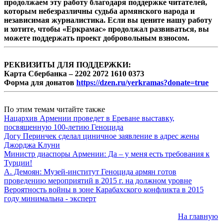
продолжаем эту работу благодаря поддержке читателей,
которым небезразличны судьба армянского народа и
независимая журналистика. Если вы цените нашу работу
и хотите, чтобы «Еркрамас» продолжал развиваться, вы
можете поддержать проект добровольным взносом.
РЕКВИЗИТЫ ДЛЯ ПОДДЕРЖКИ:
Карта Сбербанка – 2202 2072 1610 0373
Форма для донатов
https://dzen.ru/yerkramas?donate=true
По этим темам читайте также
Нацархив Армении проведет в Ереване выставку,
посвященную 100-летию Геноцида
Догу Перинчек сделал циничное заявление в адрес жены
Джорджа Клуни
Министр диаспоры Армении: Да – у меня есть требования к
Турции!
А. Демоян: Музей-институт Геноцида армян готов
проведению мероприятий в 2015 г. на должном уровне
Вероятность войны в зоне Карабахского конфликта в 2015
году минимальна - эксперт
На главную