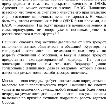
предупредила о том, что, прекратив членство в ОДКБ,
Армения не может оставаться членом ЕАЭС. Пашиняну
известно, что только за счет этого членства его правительство
еще в состоянии выплачивать пенсии и зарплаты. Не может
быть так, чтобы отношения с РФ и ОДКБ были плохими, а с
ЕАЭС – хорошими. Где будут продавать армянский коньяк и
сельхозпродукцию, не говоря уже о поставках дешевого
российского газа и трансфертах?!".
Пашинян оказался под жестким давлением: от него требуют
выполнения взятых обязательств и обещаний. Кураторы из
спецслужб настаивают на незамедлительных мерах по
разрыву отношений с Москвой, а Баку и Анкара требуют
предоставить экстерриториальный коридор. Из лагеря
оппозиции говорят о том, что идея "коридора" давно
согласована с Пашиняном, дело за Тегераном, который в свете
известных рисков может ослабить сопротивление…
Москва, в свою очередь, требует окончательно определиться с
выбором внешнеполитического курса. Пашинян не сможет
усидеть на нескольких стульях, любой резкий шаг будет иметь
непредсказуемые последствия, а его власть и так уже повисла
на волоске по причине активной подрывной работы адептов
Сороса.