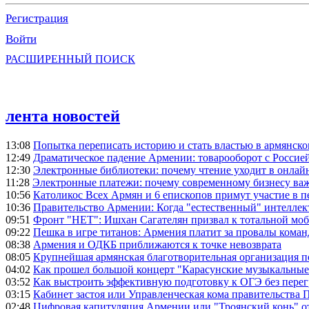
Регистрация
Войти
РАСШИРЕННЫЙ ПОИСК
лента новостей
13:08
Попытка переписать историю и стать властью в армянско
12:49
Драматическое падение Армении: товарооборот с Россией
12:30
Электронные библиотеки: почему чтение уходит в онлай
11:28
Электронные платежи: почему современному бизнесу ва
10:56
Католикос Всех Армян и 6 епископов примут участие в п
10:36
Правительство Армении: Когда "естественный" интеллек
09:51
Фронт "НЕТ": Ишхан Сагателян призвал к тотальной моб
09:22
Пешка в игре титанов: Армения платит за провалы ком
08:38
Армения и ОДКБ приближаются к точке невозврата
08:05
Крупнейшая армянская благотворительная организация 
04:02
Как прошел большой концерт "Карасунские музыкальные 
03:52
Как выстроить эффективную подготовку к ОГЭ без перег
03:15
Кабинет застоя или Управленческая кома правительства
02:48
Цифровая капитуляция Армении или "Троянский конь" 