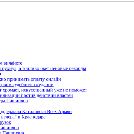
м вилайете
 рухнул, а топливо бьет ценовые рекорды
н
жно принимать оплату онлайн
ервом судебном заседании
т хромает, искусственный уже не поможет
илизации против действий властей
анды Пашиняна
поддержала Католикоса Всех Армян
вечера" в Краснодаре
рузок
 Пашиняна
от Пашиняна