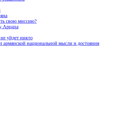
и
яна
ить свою миссию?
у Арцаха
 не уйдет никто
л армянской национальной мысли и достояния