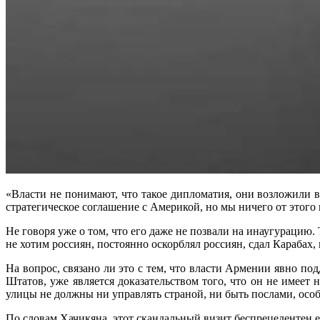
«Власти не понимают, что такое дипломатия, они возложили в
стратегическое соглашение с Америкой, но мы ничего от этого
Не говоря уже о том, что его даже не позвали на инаугурацию.
не хотим россиян, постоянно оскорблял россиян, сдал Карабах
На вопрос, связано ли это с тем, что власти Армении явно п
Штатов, уже является доказательством того, что он не имеет
улицы не должны ни управлять страной, ни быть послами, особ
По словам Хачикяна, этот скандальный визит беспрецедентен ещ