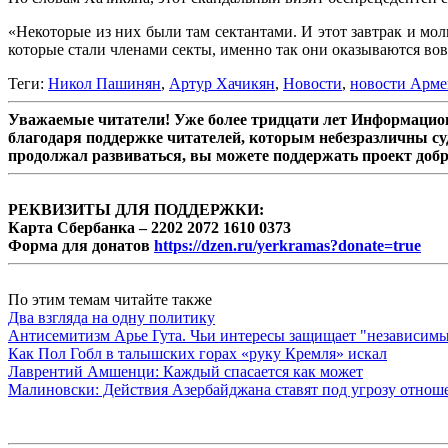
«Некоторые из них были там сектантами. И этот завтрак и мол
которые стали членами секты, именно так они оказываются во
Теги:
Никол Пашинян
,
Артур Хачикян
,
Новости
,
новости Арм
Уважаемые читатели! Уже более тридцати лет Информацион
благодаря поддержке читателей, которым небезразличны су
продолжал развиваться, вы можете поддержать проект доб
РЕКВИЗИТЫ ДЛЯ ПОДДЕРЖКИ:
Карта Сбербанка – 2202 2072 1610 0373
Форма для донатов
https://dzen.ru/yerkramas?donate=true
По этим темам читайте также
Два взгляда на одну политику
Антисемитизм Арье Гута. Чьи интересы защищает "независимы
Как Пол Гобл в талышских горах «руку Кремля» искал
Лаврентий Амшенци: Каждый спасается как может
Малиновски: Действия Азербайджана ставят под угрозу отно