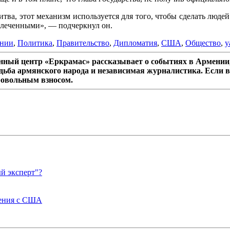
итва, этот механизм используется для того, чтобы сделать людей
влеченными», — подчеркнул он.
ении
,
Политика
,
Правительство
,
Дипломатия
,
США
,
Общество
,
y
ный центр «Еркрамас» рассказывает о событиях в Армении,
дьба армянского народа и независимая журналистика. Если в
ровольным взносом.
й эксперт"?
шения с США