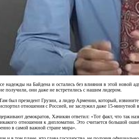
се надежды на Байдена и остались без влияния в этой новой а
 не получили, они даже не встретились с нашим лидером.
 Там был президент Грузии, а лидер Армении, который, извините,
, испортил отношения с Россией, не заслужил даже 15-минутной в
оддерживают демократов, Хачикян ответил: «Тот факт, что так 
 никакого отношения к дипломатии. Это считается большой оши
енно в самой важной стране мира».
е и в том плане, что глава государства, не получив официальной