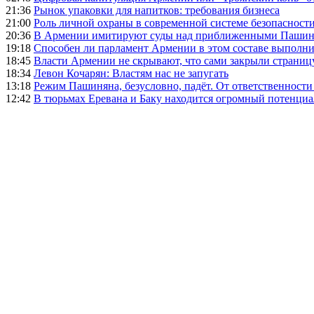
21:36
Рынок упаковки для напитков: требования бизнеса
21:00
Роль личной охраны в современной системе безопасност
20:36
В Армении имитируют суды над приближенными Пашин
19:18
Способен ли парламент Армении в этом составе выполн
18:45
Власти Армении не скрывают, что сами закрыли страниц
18:34
Левон Кочарян: Властям нас не запугать
13:18
Режим Пашиняна, безусловно, падёт. От ответственности
12:42
В тюрьмах Еревана и Баку находится огромный потенциа