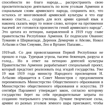
способности во благо народа..., распространить свою
просветительскую деятельность по всем уголкам Армении и
социальным слоям армянского народа, сохранить все, что
осталось от многовековой армянской культуры и что еще
можно спасти..., создать для всех армян единый язык и
наконец сказать миру то новое слово, которое на протяжении
тысячей лет готовится произнести гений армянского народа".
Это цитата из петиции, направленной в 1919 году главе
правительства Республики Армения. Ее подписали Ованнес
Туманян и Ширванзаде, Дереник Демирчян и Абелян, Никол
Агбалян и Ови Севумян, Лео и Вртанес Папазян...
1919-ый. Со дня провозглашения Первой Республики не
прошло и года. Турецкая угроза, тысячи беженцев, разруха и
голод... Но в ответ на петицию деятелей культуры
Правительство Армении разрабатывает специальный проект,
который предстоит реализовать под эгидой государства. Уже
19 мая 1919 года министр Народного просвещения Н.
Агбалян обращается в Совет Министров с предложением
переименовать Министерство Общественного образования в
Министерство общественного образования и искусства. 19
сентября Парламент утверждает закон, согласно которому
государство берет на себя предварительные затраты по
созданию театрального училища. Лучшие творческие силы,
армяне из разных уголков земного шара приезжают, чтобы