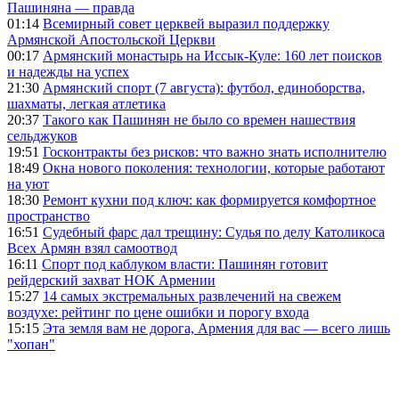
Пашиняна — правда
01:14
Всемирный совет церквей выразил поддержку
Армянской Апостольской Церкви
00:17
Армянский монастырь на Иссык-Куле: 160 лет поисков
и надежды на успех
21:30
Армянский спорт (7 августа): футбол, единоборства,
шахматы, легкая атлетика
20:37
Такого как Пашинян не было со времен нашествия
сельджуков
19:51
Госконтракты без рисков: что важно знать исполнителю
18:49
Окна нового поколения: технологии, которые работают
на уют
18:30
Ремонт кухни под ключ: как формируется комфортное
пространство
16:51
Судебный фарс дал трещину: Судья по делу Католикоса
Всех Армян взял самоотвод
16:11
Спорт под каблуком власти: Пашинян готовит
рейдерский захват НОК Армении
15:27
14 самых экстремальных развлечений на свежем
воздухе: рейтинг по цене ошибки и порогу входа
15:15
Эта земля вам не дорога, Армения для вас — всего лишь
"хопан"