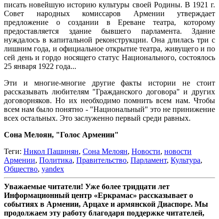
писать новейшую историю культуры своей Родины. В 1921 г.
Совет народных комиссаров Армении утверждает
предложение о создании в Ереване театра, которому
предоставляется здание бывшего парламента. Здание
нуждалось в капитальной реконструкции. Она длилась три с
лишним года, и официальное открытие театра, живущего и по
сей день и гордо носящего статус Национального, состоялось
25 января 1922 года...
Эти и многие-многие другие факты истории не стоит
рассказывать любителям "Гражданского договора" и других
договорняков. Но их необходимо помнить всем нам. Чтобы
всем нам было понятно - "Национальный" это не принижение
всех остальных. Это заслуженно первый среди равных.
Сона Мелоян, "Голос Армении"
Теги:
Никол Пашинян
,
Сона Мелоян
,
Новости
,
новости
Армении
,
Политика
,
Правительство
,
Парламент
,
Культура
,
Общество
,
yandex
Уважаемые читатели! Уже более тридцати лет
Информационный центр «Еркрамас» рассказывает о
событиях в Армении, Арцахе и армянской Диаспоре. Мы
продолжаем эту работу благодаря поддержке читателей,