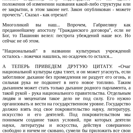
положения об изменении названия какой-либо структуры или
ее закрытии, в этом законе нет. Закон опубликован - можете
прочесть". Сказал - как отрезал!
Многоликий вы наш... Впрочем, Габриеляну как
преданнейшему апостолу "Гражданского договора", если не
Бог, то Пашинян велел: пестрота убеждений наше все. Но
сейчас не об этом.
"Национальный" в названии культурных учреждений
осталось - ложечки нашлись, но осадочек-то остался...
А ТЕПЕРЬ ПРИВЕДЕМ ДРУГУЮ ЦИТАТУ. «Очаг
национальной культуры едва тлеет, и он может угаснуть, если
заботливое дыхание без промедления не раздует его огонь, и
сильная рука не подкинет в него новое топливо. Таким
дыханием может стать только дыхание родного парламента, а
такой рукой - рука национального правительства. Отдельным
людям и меценатам такое дело не под силу. Его нужно
организовать и вести на государственном уровне. Государство
должно взять под свое покровительство науку, литературу,
искусство и его деятелей. Под покровительством мы
понимаем создание таких условий, при которых деятели
науки, литературы и искусства, действуя совершенно
свободно и ничем не сковано, сумели бы приложить все свои