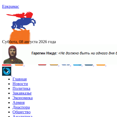
Еркрамас
Суббота, 08 августа 2026 года
Главная
Новости
Политика
Закавказье
Экономика
Армия
Диаспора
Общество
Аналитика