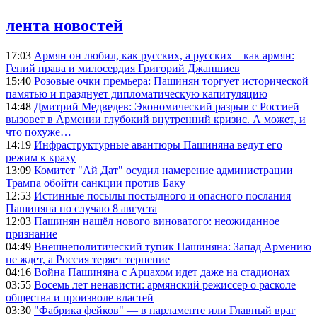
лента новостей
17:03
Армян он любил, как русских, а русских – как армян:
Гений права и милосердия Григорий Джаншиев
15:40
Розовые очки премьера: Пашинян торгует исторической
памятью и празднует дипломатическую капитуляцию
14:48
Дмитрий Медведев: Экономический разрыв с Россией
вызовет в Армении глубокий внутренний кризис. А может, и
что похуже…
14:19
Инфраструктурные авантюры Пашиняна ведут его
режим к краху
13:09
Комитет "Ай Дат" осудил намерение администрации
Трампа обойти санкции против Баку
12:53
Истинные посылы постыдного и опасного послания
Пашиняна по случаю 8 августа
12:03
Пашинян нашёл нового виноватого: неожиданное
признание
04:49
Внешнеполитический тупик Пашиняна: Запад Армению
не ждет, а Россия теряет терпение
04:16
Война Пашиняна с Арцахом идет даже на стадионах
03:55
Восемь лет ненависти: армянский режиссер о расколе
общества и произволе властей
03:30
"Фабрика фейков" — в парламенте или Главный враг