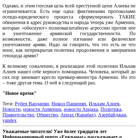
Однако, и этим гнусная цель всей преступной цепи Алиева не
ограничивается. Есть еще одна: фиктивными протоколами
псевдо-юридического процесса сформулировать ТАКИЕ
обвинения в адрес руководства и народа теперь уже Армении,
которые «обоснуют» полномасштабную агрессию против нее
и уничтожение армянской государственности. По
возможности, даже полное изгнание или физическое
уничтожение армян. Надо ли говорить, что это есть не что
иное, как неприкрытая политика продолжения и завершения
геноцида армян?
К великому сожалению, в реализации этой политики Ильхам
Алиев нашел себе верного помощника. Человека, который до
сих пор занимает кресло премьер-министра Армении. Но это
– тоже другая тема. О ней в следующий раз.
"Новое время"
Теги:
Рубен Варданян
,
Никол Пашинян
,
Ильхам Алиев
,
Новости
,
новости Армении
,
новости Арцаха
,
Политика
,
Правительство
,
Общество
,
Арцах (Карабах)
,
Азербайджан
,
yandex
Уважаемые читатели! Уже более тридцати лет
Информационный центр «Еркрамас» рассказывает о