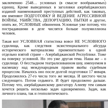
заключению 2548… условных (в смысле воображаемых)
единиц. Кроме выведенных в заголовки азербайджанских
изданий наименований преступных действий, как таковых,
им вменяют ПОДГОТОВКУ И ВЕДЕНИЕ АГРЕССИВНОЙ
ВОЙНЫ, УБИЙСТВА, ДЕПОРТАЦИЮ, ПЫТКИ и другие,
опять же, УСЛОВНЫЕ обвинения. Условные уже потому, что
пострадавшими в деле числятся больше полумиллиона
человек.
Такая вот УСЛОВНАЯ статистика вовсе НЕ УСЛОВНОГО
судилища, как следствия экзистенциального абсурда
исторического материализма применительно к одной
отдельно взятой стране – Азербайджанской Республике. Тоже
на поверку условной. Но это уже другая тема. Наша же – о
судилище. О бесстыдном театрализованном шоу, именуемом в
насмешку над международным правом якобы судебным
процессом. Началось оно после долгой подготовки 17 января.
Продолжилось 27-го числа того же месяца. И шестого числа
следующего. Потом седьмого. И будет продолжено дальше.
Потому что, азербайджанскому диктатору Алиеву тем самым
хочется решить несколько задач одновременно. Задач, как
личного плана, так и геополитического.