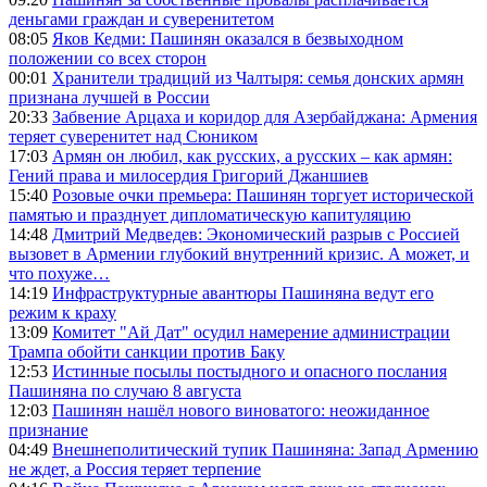
деньгами граждан и суверенитетом
08:05
Яков Кедми: Пашинян оказался в безвыходном
положении со всех сторон
00:01
Хранители традиций из Чалтыря: семья донских армян
признана лучшей в России
20:33
Забвение Арцаха и коридор для Азербайджана: Армения
теряет суверенитет над Сюником
17:03
Армян он любил, как русских, а русских – как армян:
Гений права и милосердия Григорий Джаншиев
15:40
Розовые очки премьера: Пашинян торгует исторической
памятью и празднует дипломатическую капитуляцию
14:48
Дмитрий Медведев: Экономический разрыв с Россией
вызовет в Армении глубокий внутренний кризис. А может, и
что похуже…
14:19
Инфраструктурные авантюры Пашиняна ведут его
режим к краху
13:09
Комитет "Ай Дат" осудил намерение администрации
Трампа обойти санкции против Баку
12:53
Истинные посылы постыдного и опасного послания
Пашиняна по случаю 8 августа
12:03
Пашинян нашёл нового виноватого: неожиданное
признание
04:49
Внешнеполитический тупик Пашиняна: Запад Армению
не ждет, а Россия теряет терпение