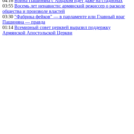
04:16
Война Пашиняна с Арцахом идет даже на стадионах
03:55
Восемь лет ненависти: армянский режиссер о расколе
общества и произволе властей
03:30
"Фабрика фейков" — в парламенте или Главный враг
Пашиняна — правда
01:14
Всемирный совет церквей выразил поддержку
Армянской Апостольской Церкви