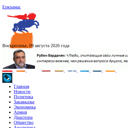
Еркрамас
Воскресенье, 09 августа 2026 года
Главная
Новости
Политика
Закавказье
Экономика
Армия
Диаспора
Общество
Аналитика