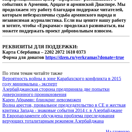
событиях в Армении, Арцахе и армянской Диаспоре. Мы
продолжаем эту работу благодаря поддержке читателей,
которым небезразличны судьба армянского народа и
независимая журналистика. Если вы цените нашу работу
и хотите, чтобы «Еркрамас» продолжал развиваться, вы
можете поддержать проект добровольным взносом.
РЕКВИЗИТЫ ДЛЯ ПОДДЕРЖКИ:
Карта Сбербанка – 2202 2072 1610 0373
Форма для донатов
https://dzen.ru/yerkramas?donate=true
По этим темам читайте также
Вероятность войны в зоне Карабахского конфликта в 2015
году минимальна - эксперт
Азербайджанская сторона предприняла две попытки
диверсионного проникновения
Карен Абрамян: блицкриг невозможен
Волна арестов, провальное председательство в СЕ и жесткая
критика Запада - знаковые события 2014 г. в Азербайджане
В Европарламенте обсуждена проблема преследования
верующих тоталитарным режимом Азербайджана
На главную