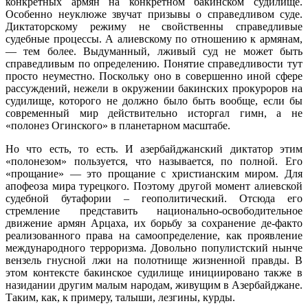
конкретных армян на конкретном бакинском судилище.
Особенно неуклюже звучат призывы о справедливом суде.
Диктаторскому режиму не свойственны справедливые
судебные процессы. А алиевскому по отношению к армянам,
— тем более. Выдуманный, лживый суд не может быть
справедливым по определению. Понятие справедливости тут
просто неуместно. Поскольку оно в совершенно иной сфере
рассуждений, нежели в окружении бакинских прокуроров на
судилище, которого не должно было быть вообще, если бы
современный мир действительно исторгал гимн, а не
«полонез Огинского» в планетарном масштабе.
Но что есть, то есть. И азербайджанский диктатор этим
«полонезом» пользуется, что называется, по полной. Его
«прощание» — это прощание с христианским миром. Для
апофеоза мира турецкого. Поэтому другой момент алиевской
судебной бутафории – геополитический. Отсюда его
стремление представить национально-освободительное
движение армян Арцаха, их борьбу за сохранение де-факто
реализованного права на самоопределение, как проявление
международного терроризма. Довольно популистский нынче
вензель гнусной лжи на полотнище жизненной правды. В
этом контексте бакинское судилище инициировано также в
назидании другим малым народам, живущим в Азербайджане.
Таким, как, к примеру, талыши, лезгины, курды.