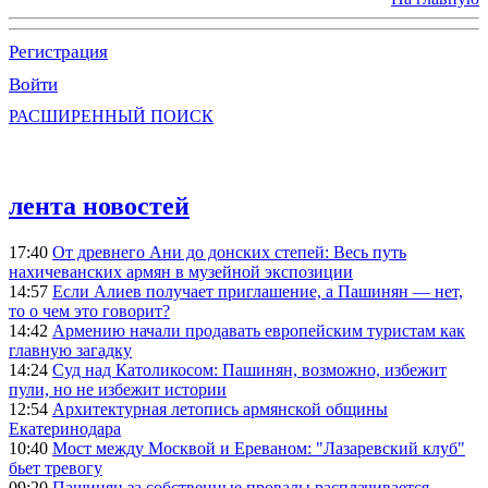
Регистрация
Войти
РАСШИРЕННЫЙ ПОИСК
лента новостей
17:40
От древнего Ани до донских степей: Весь путь
нахичеванских армян в музейной экспозиции
14:57
Если Алиев получает приглашение, а Пашинян — нет,
то о чем это говорит?
14:42
Армению начали продавать европейским туристам как
главную загадку
14:24
Суд над Католикосом: Пашинян, возможно, избежит
пули, но не избежит истории
12:54
Архитектурная летопись армянской общины
Екатеринодара
10:40
Мост между Москвой и Ереваном: "Лазаревский клуб"
бьет тревогу
09:20
Пашинян за собственные провалы расплачивается