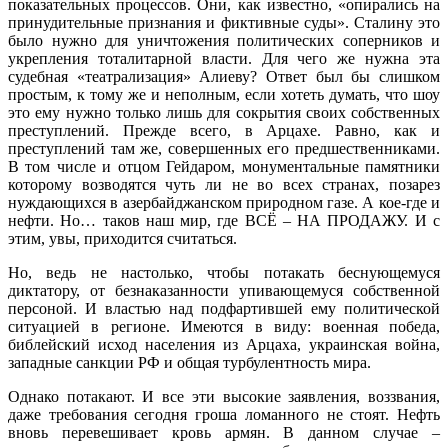
показательных процессов. Они, как известно, «опирались на
принудительные признания и фиктивные суды». Сталину это
было нужно для уничтожения политических соперников и
укрепления тоталитарной власти. Для чего же нужна эта
судебная «театрализация» Алиеву? Ответ был бы слишком
простым, к тому же и неполным, если хотеть думать, что шоу
это ему нужно только лишь для сокрытия своих собственных
преступлений. Прежде всего, в Арцахе. Равно, как и
преступлений там же, совершенных его предшественниками.
В том числе и отцом Гейдаром, монументальные памятники
которому возводятся чуть ли не во всех странах, позарез
нуждающихся в азербайджанском природном газе. А кое-где и
нефти. Но… таков наш мир, где ВСЁ – НА ПРОДАЖУ. И с
этим, увы, приходится считаться.
Но, ведь не настолько, чтобы потакать беснующемуся
диктатору, от безнаказанности упивающемуся собственной
персоной. И властью над подфартившей ему политической
ситуацией в регионе. Имеются в виду: военная победа,
библейский исход населения из Арцаха, украинская война,
западные санкции РФ и общая турбулентность мира.
Однако потакают. И все эти высокие заявления, воззвания,
даже требования сегодня гроша ломанного не стоят. Нефть
вновь перевешивает кровь армян. В данном случае –