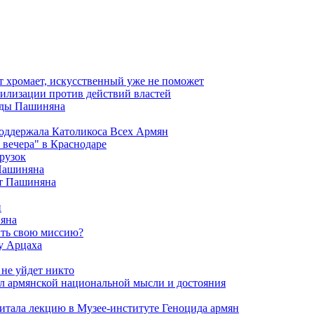
т хромает, искусственный уже не поможет
илизации против действий властей
анды Пашиняна
поддержала Католикоса Всех Армян
вечера" в Краснодаре
рузок
 Пашиняна
от Пашиняна
и
яна
ить свою миссию?
у Арцаха
 не уйдет никто
л армянской национальной мысли и достояния
итала лекцию в Музее-институте Геноцида армян