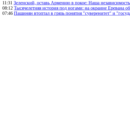
11:31
Зеленский, оставь Армению в покое: Наша независимость 
08:12
Тысячелетняя история под ногами: на окраине Еревана 
07:46
Пашинян втоптал в грязь понятия "суверенитет" и "госуд