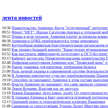
лента новостей
10:36
Правительство Армении: Когда "естественный" интеллек
09:51
Фронт "НЕТ": Ишхан Сагателян призвал к тотальной моб
09:22
Пешка в игре титанов: Армения платит за провалы ком
08:38
Армения и ОДКБ приближаются к точке невозврата
08:05
Крупнейшая армянская благотворительная организация 
04:02
Как прошел большой концерт "Карасунские музыкальные 
03:52
Как выстроить эффективную подготовку к ОГЭ без перег
03:15
Кабинет застоя или Управленческая кома правительства
02:48
Цифровая капитуляция Армении или "Троянский конь" 
21:36
Рынок упаковки для напитков: требования бизнеса
21:00
Роль личной охраны в современной системе безопасност
20:36
В Армении имитируют суды над приближенными Пашин
19:18
Способен ли парламент Армении в этом составе выполн
18:45
Власти Армении не скрывают, что сами закрыли страниц
18:34
Левон Кочарян: Властям нас не запугать
13:18
Режим Пашиняна, безусловно, падёт. От ответственности
12:42
В тюрьмах Еревана и Баку находится огромный потенциа
12:13
Гниющий перец и геополитические иллюзии Пашиняна
11:48
Связанная со спецслужбами Турции Лилит Мкртчян проч