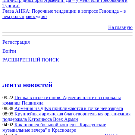
Министр диаспоры Армении: Да – у меня есть требования к
Турции!
Глава АНКА: Порочные тенденции в вопросе Геноцида – в
чем роль правосудия?
На главную
Регистрация
Войти
РАСШИРЕННЫЙ ПОИСК
лента новостей
09:22
Пешка в игре титанов: Армения платит за провалы
команды Пашиняна
08:38
Армения и ОДКБ приближаются к точке невозврата
08:05
Крупнейшая армянская благотворительная организация
поддержала Католикоса Всех Армян
04:02
Как прошел большой концерт "Карасунские
музыкальные вечера" в Краснодаре