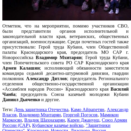
Отметим, что на мероприятии, помимо участников СВО,
были представители органов исполнительной и
законодательной власти края, ветеранских, общественных
организаций, военнослужащие. Среди почетных гостей также
присутствовали: Герой труда Кубани, член Общественной
палаты Краснодарского края, председатель МО САР г.
Новороссийска
Владимир Мхитарян
; Герой труда Кубани,
член Попечительского совета РО САР Краснодарского края
Армен Калашян
; исполняющий обязанности заместителя
командира седьмой десантно-штурмовой дивизии, гвардии
полковник
Александр Дятлов
; председатель Регионального
отделения общественно-государственной организации
«Ассамблея народов России» Краснодарского края
Василий
Чанба
; председатель Союза казачьей молодежи Кубани
Даниил Дьяченко
и другие.
Теги:
День защитника Отечества
,
Камо Айрапетян
,
Александр
Власов
,
Владимир Мхитарян
,
Георгий Погосов
,
Мамикон
Маркосян
,
Владик Шахназарян
,
Карен Джанунц
,
Союз Армян
России (САР)
,
Кубанское казачье войско
,
"Защитники
Отечества"
,
Краснодар
,
Новости
,
Диаспора
,
Россия
,