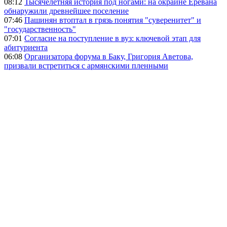
08:12
Тысячелетняя история под ногами: на окраине Еревана
обнаружили древнейшее поселение
07:46
Пашинян втоптал в грязь понятия "суверенитет" и
"государственность"
07:01
Согласие на поступление в вуз: ключевой этап для
абитуриента
06:08
Организатора форума в Баку, Григория Аветова,
призвали встретиться с армянскими пленными