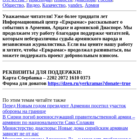
Общество
,
Видео
,
Казачество
,
yandex
,
Армия
Уважаемые читатели! Уже более тридцати лет
Информационный центр «Еркрамас» рассказывает о
событиях в Армении, Арцахе и армянской Диаспоре. Мы
продолжаем эту работу благодаря поддержке читателей,
которым небезразличны судьба армянского народа и
независимая журналистика. Если вы цените нашу работу
и хотите, чтобы «Еркрамас» продолжал развиваться, вы
можете поддержать проект добровольным взносом.
РЕКВИЗИТЫ ДЛЯ ПОДДЕРЖКИ:
Карта Сбербанка – 2202 2072 1610 0373
Форма для донатов
https://dzen.ru/yerkramas?donate=true
По этим темам читайте также
Перед Новым годом президент Армении посетил участок
обороны на границе
В Сирии погиб военнослужащий правительственной армии –
армянин по национальности Сако Солакян
Министерство диаспоры: Новые дома сирийским армянам
зависят не от нас