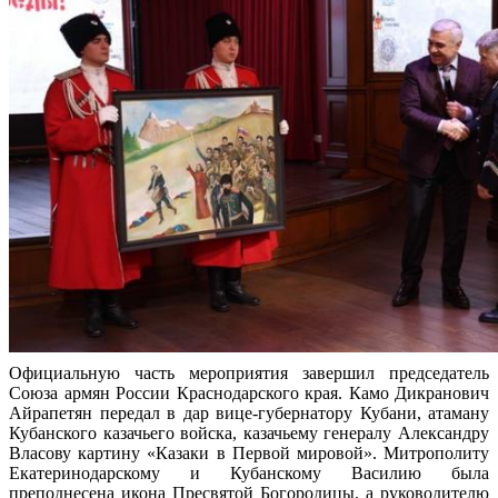
Официальную часть мероприятия завершил председатель
Союза армян России Краснодарского края. Камо Дикранович
Айрапетян передал в дар вице-губернатору Кубани, атаману
Кубанского казачьего войска, казачьему генералу Александру
Власову картину «Казаки в Первой мировой». Митрополиту
Екатеринодарскому и Кубанскому Василию была
преподнесена икона Пресвятой Богородицы, а руководителю