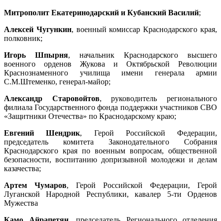
Митрополит Екатеринодарский и Кубанский Василий
;
Алексей Чугункин
, военный комиссар Краснодарского края,
полковник;
Игорь Шпырня
, начальник Краснодарского высшего
военного орденов Жукова и Октябрьской Революции
Краснознаменного училища имени генерала армии
С.М.Штеменко, генерал-майор;
Александр Старовойтов
, руководитель регионального
филиала Государственного фонда поддержки участников СВО
«Защитники Отечества» по Краснодарскому краю;
Евгений Шендрик
, Герой Российской Федерации,
председатель комитета Законодательного Собрания
Краснодарского края по военным вопросам, общественной
безопасности, воспитанию допризывной молодежи и делам
казачества;
Артем Чумаров
, Герой Российской Федерации, Герой
Луганской Народной Республики, кавалер 5-ти Орденов
Мужества
Камо Айрапетян
, председатель Регионального отделения