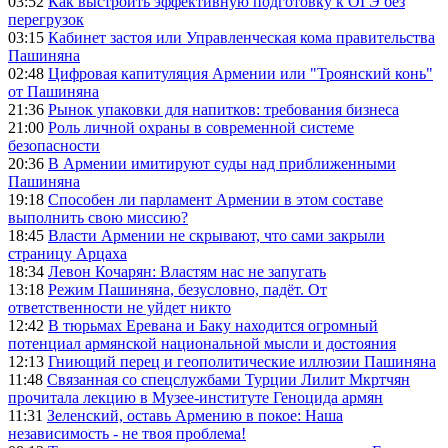
03:52
Как выстроить эффективную подготовку к ОГЭ без
перегрузок
03:15
Кабинет застоя или Управленческая кома правительства
Пашиняна
02:48
Цифровая капитуляция Армении или "Троянский конь"
от Пашиняна
21:36
Рынок упаковки для напитков: требования бизнеса
21:00
Роль личной охраны в современной системе
безопасности
20:36
В Армении имитируют суды над приближенными
Пашиняна
19:18
Способен ли парламент Армении в этом составе
выполнить свою миссию?
18:45
Власти Армении не скрывают, что сами закрыли
страницу Арцаха
18:34
Левон Кочарян: Властям нас не запугать
13:18
Режим Пашиняна, безусловно, падёт. От
ответственности не уйдет никто
12:42
В тюрьмах Еревана и Баку находится огромный
потенциал армянской национальной мысли и достояния
12:13
Гниющий перец и геополитические иллюзии Пашиняна
11:48
Связанная со спецслужбами Турции Лилит Мкртчян
прочитала лекцию в Музее-институте Геноцида армян
11:31
Зеленский, оставь Армению в покое: Наша
независимость - не твоя проблема!