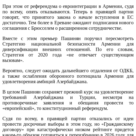
При этом от референдума о евроинтеграции в Армении, судя
по всему, опять отказываются. Теперь в правящей партии
говорят, что принятого закона о начале вступления в ЕС
достаточно. Тем более в Ереване ожидают подписания нового
соглашения с Брюсселем о расширенном сотрудничестве.
Вместе с этим премьер Пашинян поручил пересмотреть
Стратегию национальной безопасности Армении для
диверсификации внешних отношений. По его словам,
Стратегия от 2020 года «не отвечает существующим
вызовам».
Вероятно, следует ожидать дальнейшего отдаления от ОДКБ,
а также ослабления оборонного потенциала Армении для
удовлетворения амбиций Азербайджана.
В целом Пашинян сохраняет прежний курс на удовлетворение
требований Азербайджана и Турции, несмотря на
противоречивые заявления и обещания провести то
«европейский», то конституционный референдум.
Судя по всему, в правящей партии отказались от идеи
провести досрочные выборы в этом году, но «Гражданскому
договору» при катастрофически низком рейтинге придется
каким-то образом готовиться к переизбранию в 2026 году для