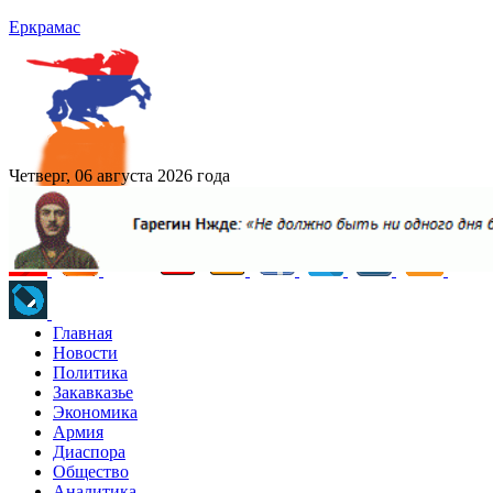
Еркрамас
Четверг, 06 августа 2026 года
Главная
Новости
Политика
Закавказье
Экономика
Армия
Диаспора
Общество
Аналитика