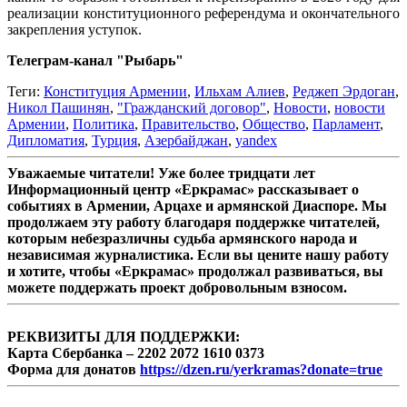
реализации конституционного референдума и окончательного
закрепления уступок.
Телеграм-канал "Рыбарь"
Теги:
Конституция Армении
,
Ильхам Алиев
,
Реджеп Эрдоган
,
Никол Пашинян
,
"Гражданский договор"
,
Новости
,
новости
Армении
,
Политика
,
Правительство
,
Общество
,
Парламент
,
Дипломатия
,
Турция
,
Азербайджан
,
yandex
Уважаемые читатели! Уже более тридцати лет
Информационный центр «Еркрамас» рассказывает о
событиях в Армении, Арцахе и армянской Диаспоре. Мы
продолжаем эту работу благодаря поддержке читателей,
которым небезразличны судьба армянского народа и
независимая журналистика. Если вы цените нашу работу
и хотите, чтобы «Еркрамас» продолжал развиваться, вы
можете поддержать проект добровольным взносом.
РЕКВИЗИТЫ ДЛЯ ПОДДЕРЖКИ:
Карта Сбербанка – 2202 2072 1610 0373
Форма для донатов
https://dzen.ru/yerkramas?donate=true