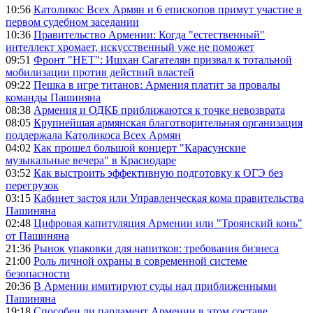
10:56
Католикос Всех Армян и 6 епископов примут участие в
первом судебном заседании
10:36
Правительство Армении: Когда "естественный"
интеллект хромает, искусственный уже не поможет
09:51
Фронт "НЕТ": Ишхан Сагателян призвал к тотальной
мобилизации против действий властей
09:22
Пешка в игре титанов: Армения платит за провалы
команды Пашиняна
08:38
Армения и ОДКБ приближаются к точке невозврата
08:05
Крупнейшая армянская благотворительная организация
поддержала Католикоса Всех Армян
04:02
Как прошел большой концерт "Карасунские
музыкальные вечера" в Краснодаре
03:52
Как выстроить эффективную подготовку к ОГЭ без
перегрузок
03:15
Кабинет застоя или Управленческая кома правительства
Пашиняна
02:48
Цифровая капитуляция Армении или "Троянский конь"
от Пашиняна
21:36
Рынок упаковки для напитков: требования бизнеса
21:00
Роль личной охраны в современной системе
безопасности
20:36
В Армении имитируют суды над приближенными
Пашиняна
19:18
Способен ли парламент Армении в этом составе