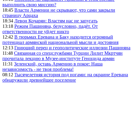
выполнить свою миссию?
18:45
Власти Армении не скрывают, что сами закрыли
страницу Арцаха
18:34
Левон Кочарян: Властям нас не запугать
13:18
Режим Пашиняна, безусловно, падёт. От
ответственности не уйдет никто
12:42
В тюрьмах Еревана и Баку находится огромный
потенциал армянской национальной мысли и достояния
12:13
Гниющий перец и геополитические иллюзии Пашиняна
11:48
Связанная со спецслужбами Турции Лилит Мкртчян
прочитала лекцию в Музее-институте Геноцида армян
11:31
Зеленский, оставь Армению в покое: Наша
независимость - не твоя проблема!
08:12
Тысячелетняя история под ногами: на окраине Еревана
обнаружили древнейшее поселение