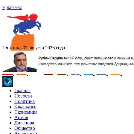
Еркрамас
Пятница, 07 августа 2026 года
Главная
Новости
Политика
Закавказье
Экономика
Армия
Диаспора
Общество
Аналитика