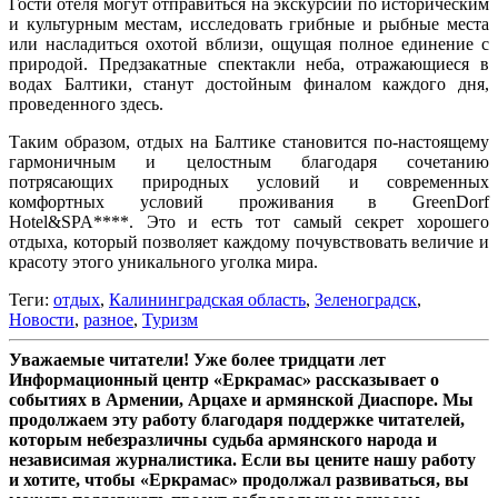
Гости отеля могут отправиться на экскурсии по историческим
и культурным местам, исследовать грибные и рыбные места
или насладиться охотой вблизи, ощущая полное единение с
природой. Предзакатные спектакли неба, отражающиеся в
водах Балтики, станут достойным финалом каждого дня,
проведенного здесь.
Таким образом, отдых на Балтике становится по-настоящему
гармоничным и целостным благодаря сочетанию
потрясающих природных условий и современных
комфортных условий проживания в GreenDorf
Hotel&SPA****. Это и есть тот самый секрет хорошего
отдыха, который позволяет каждому почувствовать величие и
красоту этого уникального уголка мира.
Теги:
отдых
,
Калининградская область
,
Зеленоградск
,
Новости
,
разное
,
Туризм
Уважаемые читатели! Уже более тридцати лет
Информационный центр «Еркрамас» рассказывает о
событиях в Армении, Арцахе и армянской Диаспоре. Мы
продолжаем эту работу благодаря поддержке читателей,
которым небезразличны судьба армянского народа и
независимая журналистика. Если вы цените нашу работу
и хотите, чтобы «Еркрамас» продолжал развиваться, вы