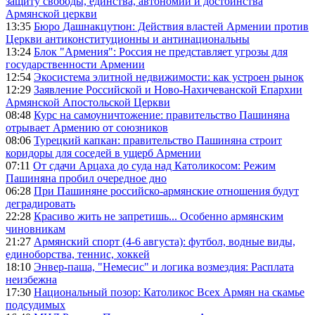
защиту свободы, единства, автономии и достоинства
Армянской церкви
13:35
Бюро Дашнакцутюн: Действия властей Армении против
Церкви антиконституционны и антинациональны
13:24
Блок "Армения": Россия не представляет угрозы для
государственности Армении
12:54
Экосистема элитной недвижимости: как устроен рынок
12:29
Заявление Российской и Ново-Нахичеванской Епархии
Армянской Апостольской Церкви
08:48
Курс на самоуничтожение: правительство Пашиняна
отрывает Армению от союзников
08:06
Турецкий капкан: правительство Пашиняна строит
коридоры для соседей в ущерб Армении
07:11
От сдачи Арцаха до суда над Католикосом: Режим
Пашиняна пробил очередное дно
06:28
При Пашиняне российско-армянские отношения будут
деградировать
22:28
Красиво жить не запретишь... Особенно армянским
чиновникам
21:27
Армянский спорт (4-6 августа): футбол, водные виды,
единоборства, теннис, хоккей
18:10
Энвер-паша, "Немесис" и логика возмездия: Расплата
неизбежна
17:30
Национальный позор: Католикос Всех Армян на скамье
подсудимых