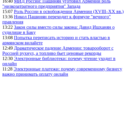
16:40
МИД России: Пашинян уготовил Армении роль
"низкозатратного предприятия" Запада
15:07
Роль России в освобождении Армении (XVIII–XX вв.)
13:36
Никол Пашинян переходит к формуле "вечного"
правления
13:22
Закон силы вместо силы закона: Давид Ишханян о
судилище в Баку
13:08
Попытка переписать историю и стать властью в
армянском вилайете
12:49
Драматическое падение Армении: товарооборот с
Россией рухнул, а топливо бьет ценовые рекорды
12:30
Электронные библиотеки: почему чтение уходит в
онлайн
11:28
Электронные платежи: почему современному бизнесу
важно принимать оплату онлайн