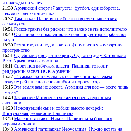
и надежды на успех
21:30
Армянский спорт (7 августа): футбол, единоборства,
шахматы, легкая атлетика
20:37
Такого как Пашинян не было со времен нашествия
сельджуков
19:51
Госконтракты без рисков: что важно знать исполнителю
18:49
Окна нового поколения: технологии, которые работают
на уют
18:30
Ремонт кухни под ключ: как формируется комфортное
пространство
16:51
Судебный фарс дал трещину: Судья по делу Католикоса
Всех Армян взял самоотвод
16:11
Спорт под каблуком власти: Пашинян готовит
рейдерский захват НОК Армении
15:27
14 самых экстремальных развлечений на свежем
воздухе: рейтинг по цене ошибки и порогу входа
15:15
Эта земля вам не дорога, Армения для вас — всего лишь
"хопан"
14:49
Заявление Матвиенко является очень серьезным
сигналом
14:29
Исчезнувший сын и собаки вместо дочерей:
Виртуальная реальность Пашиняна
13:59
Маленькая ставка Никола Пашиняна за большим
игровым столом
13:43
Армянский патриархат Иерусалима: Нужно встать на