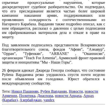
серьезные процессуальные нарушения, которые
дискредитируют судебное разбирательство. Он подтвердил,
что его преследование является частью более широкой
кампании наказания армян, поддерживавших или
проявлявших солидарность с соотечественниками из
Нагорного Карабаха. Варданян также подробно описал, как с
ним обращаются, рассказал о давлении с целью подписания
им сфабрикованных материалов дела и отказе в праве на
защиту.
Под заявлением подписались представители Всеармянского
благотворительного союза, фондов "Афеян", "Азнавур",
"Орран", "Туфенкян", "ARBANE" , "Ованнисян",
организации "Teach For Armenia", Армянский фронт правовой
защиты и инициативы "Мы - Наши Горы".
26 февраля адвокат Джареда Генсера сообщил, что состояние
Рубена Варданяна резко ухудшилось спустя почти неделю
после объявления им голодовки. Юрист обратился к
международному сообществу.
Теги:
Никол Пашинян
,
Рубен Варданян
,
Новости
,
новости
Армении
,
Политика
,
Диаспора
,
новости Арцаха
,
Арцах
(Карабах)
,
Азербайджан
,
yandex