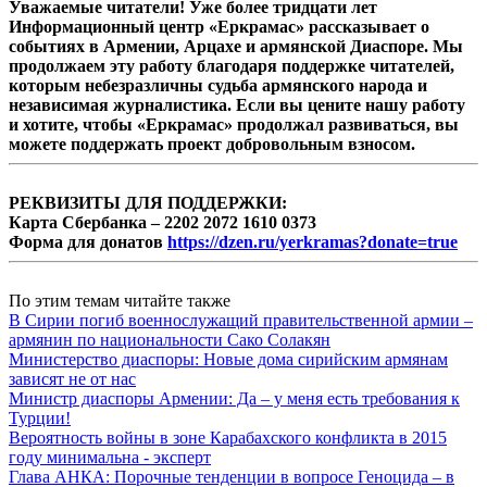
Уважаемые читатели! Уже более тридцати лет
Информационный центр «Еркрамас» рассказывает о
событиях в Армении, Арцахе и армянской Диаспоре. Мы
продолжаем эту работу благодаря поддержке читателей,
которым небезразличны судьба армянского народа и
независимая журналистика. Если вы цените нашу работу
и хотите, чтобы «Еркрамас» продолжал развиваться, вы
можете поддержать проект добровольным взносом.
РЕКВИЗИТЫ ДЛЯ ПОДДЕРЖКИ:
Карта Сбербанка – 2202 2072 1610 0373
Форма для донатов
https://dzen.ru/yerkramas?donate=true
По этим темам читайте также
В Сирии погиб военнослужащий правительственной армии –
армянин по национальности Сако Солакян
Министерство диаспоры: Новые дома сирийским армянам
зависят не от нас
Министр диаспоры Армении: Да – у меня есть требования к
Турции!
Вероятность войны в зоне Карабахского конфликта в 2015
году минимальна - эксперт
Глава АНКА: Порочные тенденции в вопросе Геноцида – в