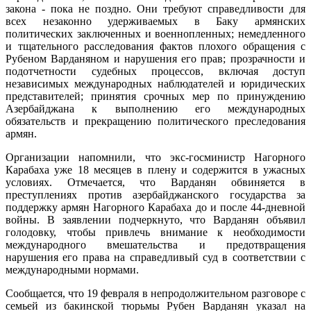
закона - пока не поздно. Они требуют справедливости для
всех незаконно удерживаемых в Баку армянских
политических заключенных и военнопленных; немедленного
и тщательного расследования фактов плохого обращения с
Рубеном Варданяном и нарушения его прав; прозрачности и
подотчетности судебных процессов, включая доступ
независимых международных наблюдателей и юридических
представителей; принятия срочных мер по принуждению
Азербайджана к выполнению его международных
обязательств и прекращению политического преследования
армян.
Организации напомнили, что экс-госминистр Нагорного
Карабаха уже 18 месяцев в плену и содержится в ужасных
условиях. Отмечается, что Варданян обвиняется в
преступлениях против азербайджанского государства за
поддержку армян Нагорного Карабаха до и после 44-дневной
войны. В заявлении подчеркнуто, что Варданян объявил
голодовку, чтобы привлечь внимание к необходимости
международного вмешательства и предотвращения
нарушения его права на справедливый суд в соответствии с
международными нормами.
Сообщается, что 19 февраля в непродолжительном разговоре с
семьей из бакинской тюрьмы Рубен Варданян указал на