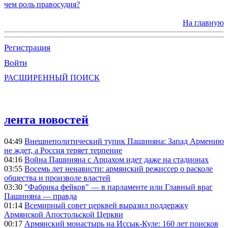
чем роль правосудия?
На главную
Регистрация
Войти
РАСШИРЕННЫЙ ПОИСК
лента новостей
04:49
Внешнеполитический тупик Пашиняна: Запад Армению
не ждет, а Россия теряет терпение
04:16
Война Пашиняна с Арцахом идет даже на стадионах
03:55
Восемь лет ненависти: армянский режиссер о расколе
общества и произволе властей
03:30
"Фабрика фейков" — в парламенте или Главный враг
Пашиняна — правда
01:14
Всемирный совет церквей выразил поддержку
Армянской Апостольской Церкви
00:17
Армянский монастырь на Иссык-Куле: 160 лет поисков