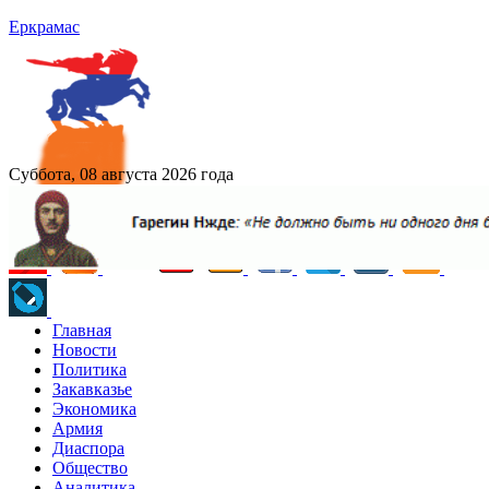
Еркрамас
Суббота, 08 августа 2026 года
Главная
Новости
Политика
Закавказье
Экономика
Армия
Диаспора
Общество
Аналитика