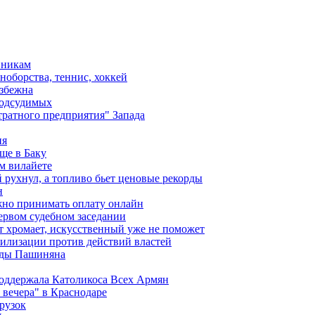
вникам
ноборства, теннис, хоккей
избежна
подсудимых
ратного предприятия" Запада
ия
ще в Баку
м вилайете
 рухнул, а топливо бьет ценовые рекорды
н
жно принимать оплату онлайн
ервом судебном заседании
т хромает, искусственный уже не поможет
илизации против действий властей
анды Пашиняна
поддержала Католикоса Всех Армян
вечера" в Краснодаре
рузок