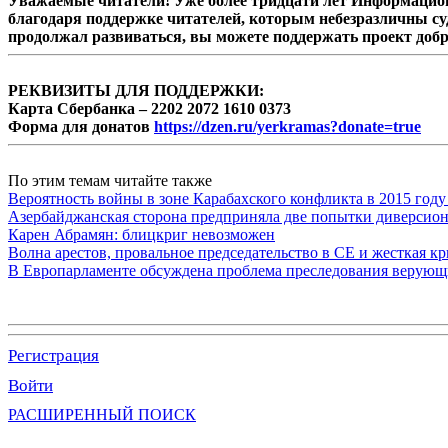
Уважаемые читатели! Уже более тридцати лет Информацион
благодаря поддержке читателей, которым небезразличны су
продолжал развиваться, вы можете поддержать проект доб
РЕКВИЗИТЫ ДЛЯ ПОДДЕРЖКИ:
Карта Сбербанка – 2202 2072 1610 0373
Форма для донатов
https://dzen.ru/yerkramas?donate=true
По этим темам читайте также
Вероятность войны в зоне Карабахского конфликта в 2015 году
Азербайджанская сторона предприняла две попытки диверсио
Карен Абрамян: блицкриг невозможен
Волна арестов, провальное председательство в СЕ и жесткая кр
В Европарламенте обсуждена проблема преследования верую
Регистрация
Войти
РАСШИРЕННЫЙ ПОИСК