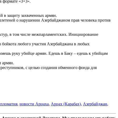
в формате «3+3».
й в защиту захваченных армян.
летеней о нарушении Азербайджаном прав человека против
ктур, в том числе межпарламентских. Инициирование
о бойкота любого участия Азербайджана в любых
мешь руку убийце армян. Едешь в Баку – едешь к убийцам
 армян.
реступников, с целью создания обменного фонда для
пломатия
,
новости Арцаха
,
Арцах (Карабах)
,
Азербайджан
,