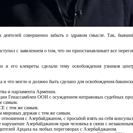
их деятелей совершенно забыть о здравом смысле. Так, быв
тупил с заявлением о том, что он приостанавливает все перего
н и его клевреты сделали тему освобождения узников цент
а и что могло и должно быть сделано для освобождения бакинск
тва и парламента Армении.
и Генассамблеи ООН с осуждением неправовых судебных проце
е самым.
Е с тем же самым.
 мировых держав с тем же самым.
отношения с Азербайджаном, с просьбой взять на себя консуль
 нарушение Азербайджаном прав человека в связи с незаконны
дителей Арцаха на любых переговорах с Азербайджаном.