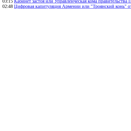
03:15
Кабинет застоя или Управленческая кома правительства
02:48
Цифровая капитуляция Армении или "Троянский конь" 