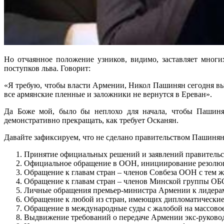
Но отчаянное положение узников, видимо, заставляет мног
поступков льва. Говорит:
«Я требую, чтобы власти Армении, Никол Пашинян сегодня выс
все армянские пленные и заложники не вернутся в Ереван».
Да Боже мой, было бы неплохо для начала, чтобы Пашиня
демонстративно прекращать, как требует Осканян.
Давайте зафиксируем, что не сделано правительством Пашинян
Принятие официальных решений и заявлений правительс
Официальное обращение в ООН, инициирование резолюци
Обращение к главам стран – членов Совбеза ООН с тем ж
Обращение к главам стран – членов Минской группы ОБС
Личные обращения премьер-министра Армении к лидерам
Обращение к любой из стран, имеющих дипломатические 
Обращение в международные суды с жалобой на массовое
Выдвижение требований о передаче Армении экс-руково