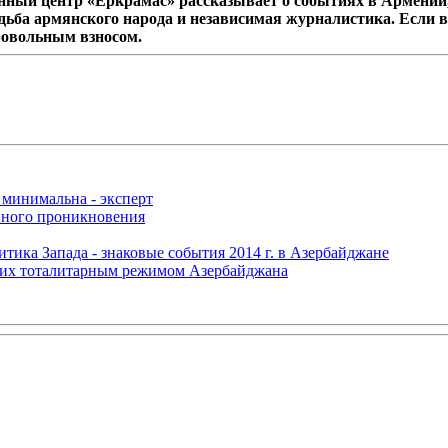
ный центр «Еркрамас» рассказывает о событиях в Армении,
дьба армянского народа и независимая журналистика. Если в
ровольным взносом.
 минимальна - эксперт
нного проникновения
итика Запада - знаковые события 2014 г. в Азербайджане
щих тоталитарным режимом Азербайджана