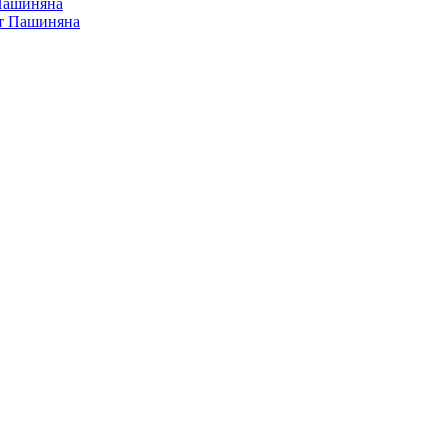
 Пашиняна
от Пашиняна