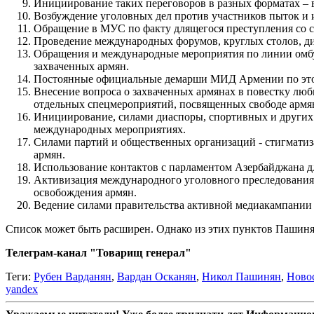
Инициирование таких переговоров в разных форматах – в
Возбуждение уголовных дел против участников пыток и 
Обращение в МУС по факту длящегося преступления со 
Проведение международных форумов, круглых столов, ди
Обращения и международные мероприятия по линии омбу
захваченных армян.
Постоянные официальные демарши МИД Армении по это
Внесение вопроса о захваченных армянах в повестку лю
отдельных спецмероприятий, посвященных свободе армя
Инициирование, силами диаспоры, спортивных и других
международных мероприятиях.
Силами партий и общественных организаций - стигматиз
армян.
Использование контактов с парламентом Азербайджана д
Активизация международного уголовного преследования 
освобождения армян.
Ведение силами правительства активной медиакампании 
Список может быть расширен. Однако из этих пунктов Пашинян
Телеграм-канал "Товарищ генерал"
Теги:
Рубен Варданян
,
Вардан Осканян
,
Никол Пашинян
,
Ново
yandex