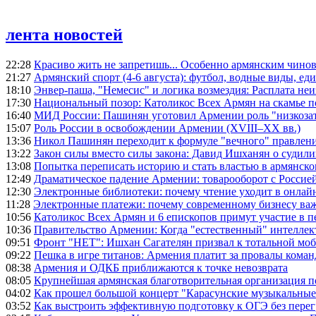
лента новостей
22:28
Красиво жить не запретишь... Особенно армянским чино
21:27
Армянский спорт (4-6 августа): футбол, водные виды, еди
18:10
Энвер-паша, "Немесис" и логика возмездия: Расплата не
17:30
Национальный позор: Католикос Всех Армян на скамье 
16:40
МИД России: Пашинян уготовил Армении роль "низкозат
15:07
Роль России в освобождении Армении (XVIII–XX вв.)
13:36
Никол Пашинян переходит к формуле "вечного" правлен
13:22
Закон силы вместо силы закона: Давид Ишханян о судили
13:08
Попытка переписать историю и стать властью в армянско
12:49
Драматическое падение Армении: товарооборот с Россией
12:30
Электронные библиотеки: почему чтение уходит в онлай
11:28
Электронные платежи: почему современному бизнесу ва
10:56
Католикос Всех Армян и 6 епископов примут участие в п
10:36
Правительство Армении: Когда "естественный" интеллек
09:51
Фронт "НЕТ": Ишхан Сагателян призвал к тотальной моб
09:22
Пешка в игре титанов: Армения платит за провалы ком
08:38
Армения и ОДКБ приближаются к точке невозврата
08:05
Крупнейшая армянская благотворительная организация 
04:02
Как прошел большой концерт "Карасунские музыкальные 
03:52
Как выстроить эффективную подготовку к ОГЭ без перег