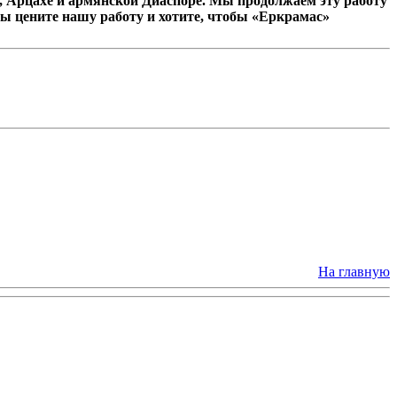
 Арцахе и армянской Диаспоре. Мы продолжаем эту работу
ы цените нашу работу и хотите, чтобы «Еркрамас»
На главную