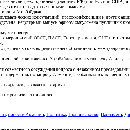
 том числе трехстороннем с участием РФ (или ЕС, или США) и 
издевательств над захваченными армянами.
стороны Азербайджана.
пломатических консультаций, пресс-конференций и других акци
дсмена. Регулярный выпуск офисом омбудсмена публичных бюл
му же поводу.
бых мероприятий ОБСЕ, ПАСЕ, Европарламента, СНГ и т.п. стру
н.
 отраслевых союзов, религиозных объединений, международног
ация любых контактов с Азербайджаном: жмешь руку Алиеву – ж
ля совместного обсуждения вопроса о незаконном преследовании
и задержания, по запросу Армении, азербайджанских военных п
в поддержку захваченных армян.
 не реализовал ни одного.
сти
,
новости Армении
,
Политика
,
Правительство
,
Парламент
,
Ди