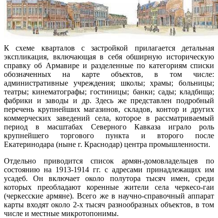
К схеме кварталов с застройкой прилагается детальная
экспликация, включающая в себя обширную историческую
справку об Армавире и разделенные по категориям списки
обозначенных на карте объектов, в том числе:
административные учреждения; школы; храмы; больницы;
театры; кинематографы; гостиницы; банки; сады; кладбища;
фабрики и заводы и др. Здесь же представлен подробный
перечень крупнейших магазинов, складов, контор и других
коммерческих заведений села, которое в рассматриваемый
период в масштабах Северного Кавказа играло роль
крупнейшего торгового пункта и второго после
Екатеринодара (ныне г. Краснодар) центра промышленности.
Отдельно приводится список армян-домовладельцев по
состоянию на 1913-1914 гг. с адресами принадлежащих им
усадеб. Он включает около полутора тысяч имен, среди
которых преобладают коренные жители села черкесо-гаи
(черкесские армяне). Всего же в научно-справочный аппарат
карты входят около 2-х тысяч разнообразных объектов, в том
числе и местные микротопонимы.