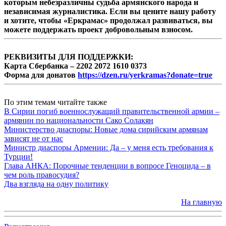
которым небезразличны судьба армянского народа и
независимая журналистика. Если вы цените нашу работу
и хотите, чтобы «Еркрамас» продолжал развиваться, вы
можете поддержать проект добровольным взносом.
РЕКВИЗИТЫ ДЛЯ ПОДДЕРЖКИ:
Карта Сбербанка – 2202 2072 1610 0373
Форма для донатов
https://dzen.ru/yerkramas?donate=true
По этим темам читайте также
В Сирии погиб военнослужащий правительственной армии –
армянин по национальности Сако Солакян
Министерство диаспоры: Новые дома сирийским армянам
зависят не от нас
Министр диаспоры Армении: Да – у меня есть требования к
Турции!
Глава АНКА: Порочные тенденции в вопросе Геноцида – в
чем роль правосудия?
Два взгляда на одну политику
На главную