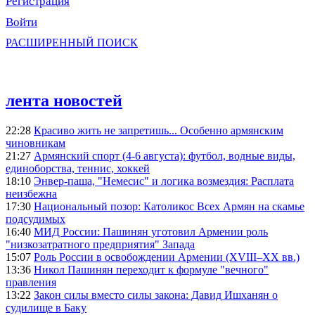
Регистрация
Войти
РАСШИРЕННЫЙ ПОИСК
лента новостей
22:28
Красиво жить не запретишь... Особенно армянским
чиновникам
21:27
Армянский спорт (4-6 августа): футбол, водные виды,
единоборства, теннис, хоккей
18:10
Энвер-паша, "Немесис" и логика возмездия: Расплата
неизбежна
17:30
Национальный позор: Католикос Всех Армян на скамье
подсудимых
16:40
МИД России: Пашинян уготовил Армении роль
"низкозатратного предприятия" Запада
15:07
Роль России в освобождении Армении (XVIII–XX вв.)
13:36
Никол Пашинян переходит к формуле "вечного"
правления
13:22
Закон силы вместо силы закона: Давид Ишханян о
судилище в Баку