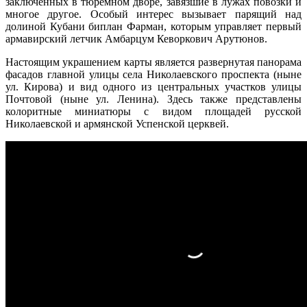
заключенных в тюремном дворе, завязшие в лужах повозки и
многое другое. Особый интерес вызывает парящий над
долиной Кубани биплан Фарман, которым управляет первый
армавирский летчик Амбарцум Кеворкович Арутюнов.
Настоящим украшением карты является развернутая панорама
фасадов главной улицы села Николаевского проспекта (ныне
ул. Кирова) и вид одного из центральных участков улицы
Почтовой (ныне ул. Ленина). Здесь также представлены
колоритные миниатюры с видом площадей русской
Николаевской и армянской Успенской церквей.