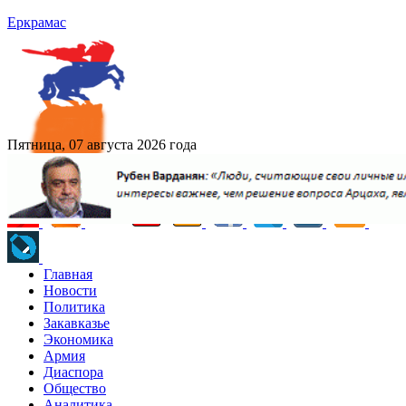
Еркрамас
Пятница, 07 августа 2026 года
Главная
Новости
Политика
Закавказье
Экономика
Армия
Диаспора
Общество
Аналитика