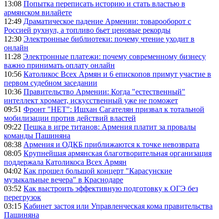
13:08
Попытка переписать историю и стать властью в
армянском вилайете
12:49
Драматическое падение Армении: товарооборот с
Россией рухнул, а топливо бьет ценовые рекорды
12:30
Электронные библиотеки: почему чтение уходит в
онлайн
11:28
Электронные платежи: почему современному бизнесу
важно принимать оплату онлайн
10:56
Католикос Всех Армян и 6 епископов примут участие в
первом судебном заседании
10:36
Правительство Армении: Когда "естественный"
интеллект хромает, искусственный уже не поможет
09:51
Фронт "НЕТ": Ишхан Сагателян призвал к тотальной
мобилизации против действий властей
09:22
Пешка в игре титанов: Армения платит за провалы
команды Пашиняна
08:38
Армения и ОДКБ приближаются к точке невозврата
08:05
Крупнейшая армянская благотворительная организация
поддержала Католикоса Всех Армян
04:02
Как прошел большой концерт "Карасунские
музыкальные вечера" в Краснодаре
03:52
Как выстроить эффективную подготовку к ОГЭ без
перегрузок
03:15
Кабинет застоя или Управленческая кома правительства
Пашиняна