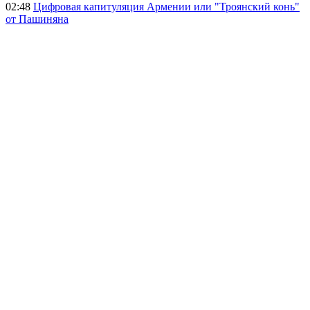
02:48
Цифровая капитуляция Армении или "Троянский конь"
от Пашиняна