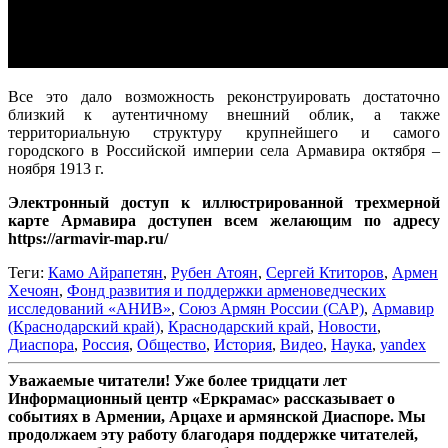
Все это дало возможность реконструировать достаточно
близкий к аутентичному внешний облик, а также
территориальную структуру крупнейшего и самого
городского в Российской империи села Армавира октября –
ноября 1913 г.
Электронный доступ к иллюстрированной трехмерной
карте Армавира доступен всем желающим по адресу
https://armavir-map.ru/
Теги:
Камо Айрапетян
,
Рубен Атоян
,
Сергей Ктиторов
,
Армен
Хечоян
,
Фонд развития и поддержки арменоведческих
исследований «АНИВ»
,
Союз Армян России (САР)
,
Армавир
(Краснодарский край)
,
Краснодарский край
,
Новости
,
Диаспора
,
Россия
,
Общество
,
История
,
Видео
,
Наука
,
yandex
Уважаемые читатели! Уже более тридцати лет
Информационный центр «Еркрамас» рассказывает о
событиях в Армении, Арцахе и армянской Диаспоре. Мы
продолжаем эту работу благодаря поддержке читателей,