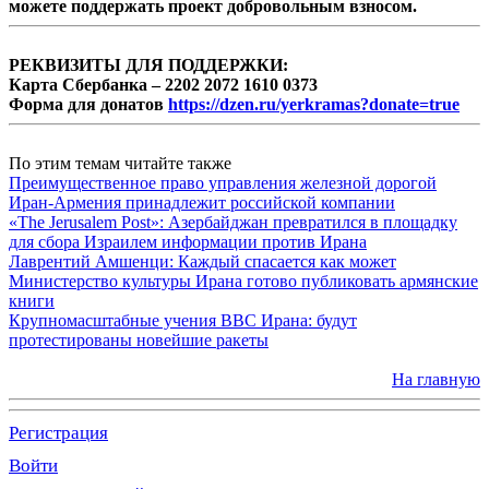
можете поддержать проект добровольным взносом.
РЕКВИЗИТЫ ДЛЯ ПОДДЕРЖКИ:
Карта Сбербанка – 2202 2072 1610 0373
Форма для донатов
https://dzen.ru/yerkramas?donate=true
По этим темам читайте также
Преимущественное право управления железной дорогой
Иран-Армения принадлежит российской компании
«The Jerusalem Post»: Азербайджан превратился в площадку
для сбора Израилем информации против Ирана
Лаврентий Амшенци: Каждый спасается как может
Министерство культуры Ирана готово публиковать армянские
книги
Крупномасштабные учения ВВС Ирана: будут
протестированы новейшие ракеты
На главную
Регистрация
Войти