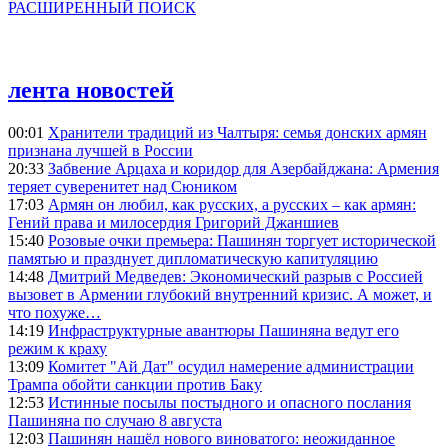
РАСШИРЕННЫЙ ПОИСК
лента новостей
00:01
Хранители традиций из Чалтыря: семья донских армян
признана лучшей в России
20:33
Забвение Арцаха и коридор для Азербайджана: Армения
теряет суверенитет над Сюником
17:03
Армян он любил, как русских, а русских – как армян:
Гений права и милосердия Григорий Джаншиев
15:40
Розовые очки премьера: Пашинян торгует исторической
памятью и празднует дипломатическую капитуляцию
14:48
Дмитрий Медведев: Экономический разрыв с Россией
вызовет в Армении глубокий внутренний кризис. А может, и
что похуже…
14:19
Инфраструктурные авантюры Пашиняна ведут его
режим к краху
13:09
Комитет "Ай Дат" осудил намерение администрации
Трампа обойти санкции против Баку
12:53
Истинные посылы постыдного и опасного послания
Пашиняна по случаю 8 августа
12:03
Пашинян нашёл нового виноватого: неожиданное