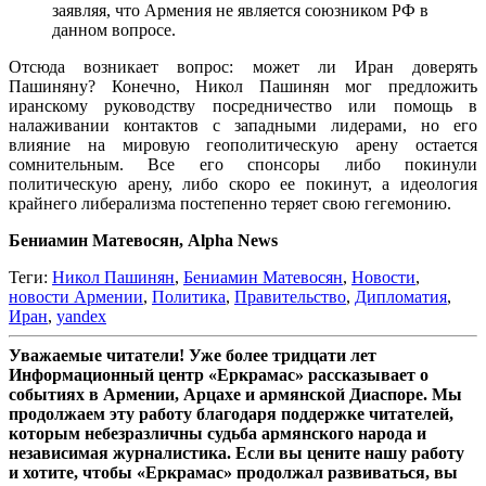
заявляя, что Армения не является союзником РФ в
данном вопросе.
Отсюда возникает вопрос: может ли Иран доверять
Пашиняну? Конечно, Никол Пашинян мог предложить
иранскому руководству посредничество или помощь в
налаживании контактов с западными лидерами, но его
влияние на мировую геополитическую арену остается
сомнительным. Все его спонсоры либо покинули
политическую арену, либо скоро ее покинут, а идеология
крайнего либерализма постепенно теряет свою гегемонию.
Бениамин Матевосян, Alpha News
Теги:
Никол Пашинян
,
Бениамин Матевосян
,
Новости
,
новости Армении
,
Политика
,
Правительство
,
Дипломатия
,
Иран
,
yandex
Уважаемые читатели! Уже более тридцати лет
Информационный центр «Еркрамас» рассказывает о
событиях в Армении, Арцахе и армянской Диаспоре. Мы
продолжаем эту работу благодаря поддержке читателей,
которым небезразличны судьба армянского народа и
независимая журналистика. Если вы цените нашу работу
и хотите, чтобы «Еркрамас» продолжал развиваться, вы