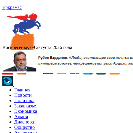
Еркрамас
Воскресенье, 09 августа 2026 года
Главная
Новости
Политика
Закавказье
Экономика
Армия
Диаспора
Общество
Аналитика