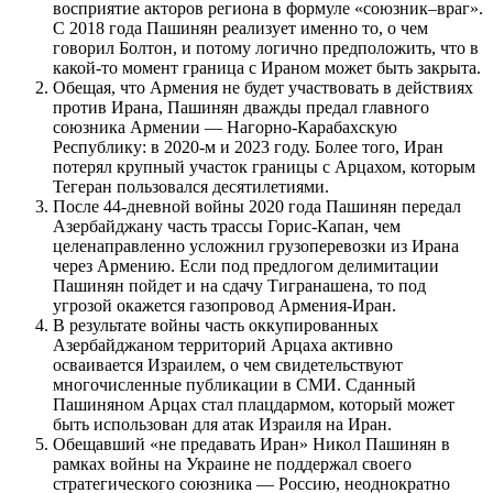
восприятие акторов региона в формуле «союзник–враг».
С 2018 года Пашинян реализует именно то, о чем
говорил Болтон, и потому логично предположить, что в
какой-то момент граница с Ираном может быть закрыта.
Обещая, что Армения не будет участвовать в действиях
против Ирана, Пашинян дважды предал главного
союзника Армении — Нагорно-Карабахскую
Республику: в 2020-м и 2023 году. Более того, Иран
потерял крупный участок границы с Арцахом, которым
Тегеран пользовался десятилетиями.
После 44-дневной войны 2020 года Пашинян передал
Азербайджану часть трассы Горис-Капан, чем
целенаправленно усложнил грузоперевозки из Ирана
через Армению. Если под предлогом делимитации
Пашинян пойдет и на сдачу Тигранашена, то под
угрозой окажется газопровод Армения-Иран.
В результате войны часть оккупированных
Азербайджаном территорий Арцаха активно
осваивается Израилем, о чем свидетельствуют
многочисленные публикации в СМИ. Сданный
Пашиняном Арцах стал плацдармом, который может
быть использован для атак Израиля на Иран.
Обещавший «не предавать Иран» Никол Пашинян в
рамках войны на Украине не поддержал своего
стратегического союзника — Россию, неоднократно