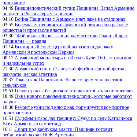
признание
04:49
Внешнеполитический тупик Пашиняна: Запад Армению
не ждет, а Россия теряет терпение
04:16
Война Пашиняна с Арцахом идет даже на стадионах
03:55
Восемь лет ненависти: армянский режиссер о расколе
общества и произволе властей
03:30
"Фабрика фейков" — в парламенте или Главный враг
Пашиняна — правда
01:14
Всемирный совет церквей выразил поддержку
Армянской Апостольской Церкви
00:17
Армянский монастырь на Иссык-Куле: 160 лет поисков
и надежды на успех
21:30
Армянский спорт (7 августа): футбол, единоборства,
шахматы, легкая атлетика
20:37
Такого как Пашинян не было со времен нашествия
сельджуков
19:51
Госконтракты без рисков: что важно знать исполнителю
18:49
Окна нового поколения: технологии, которые работают
на уют
18:30
Ремонт кухни под ключ: как формируется комфортное
пространство
16:51
Судебный фарс дал трещину: Судья по делу Католикоса
Всех Армян взял самоотвод
16:11
Спорт под каблуком власти: Пашинян готовит
рейдерский захват НОК Армении