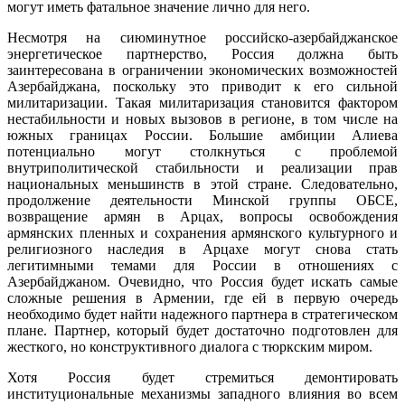
могут иметь фатальное значение лично для него.
Несмотря на сиюминутное российско-азербайджанское
энергетическое партнерство, Россия должна быть
заинтересована в ограничении экономических возможностей
Азербайджана, поскольку это приводит к его сильной
милитаризации. Такая милитаризация становится фактором
нестабильности и новых вызовов в регионе, в том числе на
южных границах России. Большие амбиции Алиева
потенциально могут столкнуться с проблемой
внутриполитической стабильности и реализации прав
национальных меньшинств в этой стране. Следовательно,
продолжение деятельности Минской группы ОБСЕ,
возвращение армян в Арцах, вопросы освобождения
армянских пленных и сохранения армянского культурного и
религиозного наследия в Арцахе могут снова стать
легитимными темами для России в отношениях с
Азербайджаном. Очевидно, что Россия будет искать самые
сложные решения в Армении, где ей в первую очередь
необходимо будет найти надежного партнера в стратегическом
плане. Партнер, который будет достаточно подготовлен для
жесткого, но конструктивного диалога с тюркским миром.
Хотя Россия будет стремиться демонтировать
институциональные механизмы западного влияния во всем