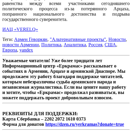
равенства между всеми участниками сегодняшнего
политического процесса из-за потерянного Арцаха,
попранного национального достоинства и подрыва
государственного суверенитета.
ИАЦ «VERELQ»
Теги:
Армен Геворкян
,
"Альтернативные проекты"
,
Новости
,
новости Армении
,
Политика
,
Аналитика
,
Россия
,
США
,
Европа
,
yandex
Уважаемые читатели! Уже более тридцати лет
Информационный центр «Еркрамас» рассказывает о
событиях в Армении, Арцахе и армянской Диаспоре. Мы
продолжаем эту работу благодаря поддержке читателей,
которым небезразличны судьба армянского народа и
независимая журналистика. Если вы цените нашу работу
и хотите, чтобы «Еркрамас» продолжал развиваться, вы
можете поддержать проект добровольным взносом.
РЕКВИЗИТЫ ДЛЯ ПОДДЕРЖКИ:
Карта Сбербанка – 2202 2072 1610 0373
Форма для донатов
https://dzen.ru/yerkramas?donate=true