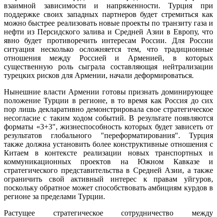
взаимной зависимости и напряженности. Турция при
поддержке своих западных партнеров будет стремиться как
можно быстрее реализовать новые проекты по транзиту газа и
нефти из Персидского залива и Средней Азии в Европу, что
явно будет противоречить интересам России. Для России
ситуация несколько осложняется тем, что традиционные
отношения между Россией и Арменией, в которых
существенную роль сыграла составляющая нейтрализации
турецких рисков для Армении, начали деформироваться.
Нынешние власти Армении готовы признать доминирующее
положение Турции в регионе, в то время как Россия до сих
пор лишь декларативно демонстрировала свое стратегическое
несогласие с таким ходом событий. В результате появляются
форматы «3+3", жизнеспособность которых будет зависеть от
результатов глобального "переформатирования". Турция
также должна установить более конструктивные отношения с
Китаем в контексте реализации новых транспортных и
коммуникационных проектов на Южном Кавказе и
стратегического представительства в Средней Азии, а также
ограничить свой активный интерес к правам уйгуров,
поскольку обратное может способствовать амбициям курдов в
регионе за пределами Турции.
Растущее стратегическое сотрудничество между