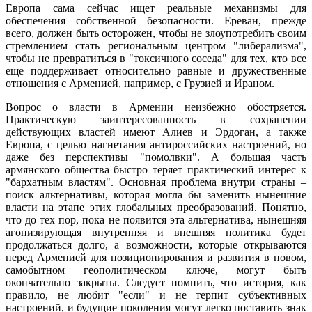
Европа сама сейчас ищет реальные механизмы для
обеспечения собственной безопасности. Ереван, прежде
всего, должен быть осторожен, чтобы не злоупотребить своим
стремлением стать региональным центром "либерализма",
чтобы не превратиться в "токсичного соседа" для тех, кто все
еще поддерживает относительно равные и дружественные
отношения с Арменией, например, с Грузией и Ираном.
Вопрос о власти в Армении неизбежно обостряется.
Практическую заинтересованность в сохранении
действующих властей имеют Алиев и Эрдоган, а также
Европа, с целью нагнетания антироссийских настроений, но
даже без перспективы "помолвки". А большая часть
армянского общества быстро теряет практический интерес к
"бархатным властям". Основная проблема внутри страны –
поиск альтернативы, которая могла бы заменить нынешние
власти на этапе этих глобальных преобразований. Понятно,
что до тех пор, пока не появится эта альтернатива, нынешняя
агонизирующая внутренняя и внешняя политика будет
продолжаться долго, а возможности, которые открываются
перед Арменией для позиционирования и развития в новом,
самобытном геополитическом ключе, могут быть
окончательно закрыты. Следует помнить, что история, как
правило, не любит "если" и не терпит субъективных
настроений, и будущие поколения могут легко поставить знак