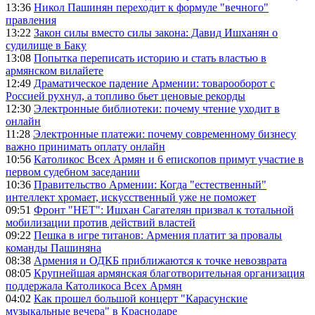
13:36
Никол Пашинян переходит к формуле "вечного"
правления
13:22
Закон силы вместо силы закона: Давид Ишханян о
судилище в Баку
13:08
Попытка переписать историю и стать властью в
армянском вилайете
12:49
Драматическое падение Армении: товарооборот с
Россией рухнул, а топливо бьет ценовые рекорды
12:30
Электронные библиотеки: почему чтение уходит в
онлайн
11:28
Электронные платежи: почему современному бизнесу
важно принимать оплату онлайн
10:56
Католикос Всех Армян и 6 епископов примут участие в
первом судебном заседании
10:36
Правительство Армении: Когда "естественный"
интеллект хромает, искусственный уже не поможет
09:51
Фронт "НЕТ": Ишхан Сагателян призвал к тотальной
мобилизации против действий властей
09:22
Пешка в игре титанов: Армения платит за провалы
команды Пашиняна
08:38
Армения и ОДКБ приближаются к точке невозврата
08:05
Крупнейшая армянская благотворительная организация
поддержала Католикоса Всех Армян
04:02
Как прошел большой концерт "Карасунские
музыкальные вечера" в Краснодаре