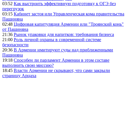
03:52
Как выстроить эффективную подготовку к ОГЭ без
перегрузок
03:15
Кабинет застоя или Управленческая кома правительства
Пашиняна
02:48
Цифровая капитуляция Армении или "Троянский конь"
от Пашиняна
21:36
Рынок упаковки для напитков: требования бизнеса
21:00
Роль личной охраны в современной системе
безопасности
20:36
В Армении имитируют суды над приближенными
Пашиняна
19:18
Способен ли парламент Армении в этом составе
выполнить свою миссию?
18:45
Власти Армении не скрывают, что сами закрыли
страницу Арцаха