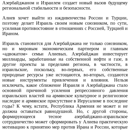
Азербайджаном и Израилем создает новый вызов будущему
региональной стабильности и безопасности.
Алиев хочет выйти из иждивенчества России и Турции,
поэтому делает Израиль своим новым союзником, по сути,
усиливая противостояние в отношениях с Россией, Турцией и
Ираном.
Израиль становится для Азербайджана не только союзником,
но и мировым экономическим партнером и главным
«адвокатом» семьи Алиевых. Азербайджан инвестирует
миллиарды, заработанные на собственной нефти и газе, в
другие проекты за пределами региона, в частности, в
израильские, поскольку, во-первых, его собственные
природные ресурсы уже истощаются, во-вторых, создаются
новые инструменты привлечения и влияния. Нельзя
исключать, какое сближение Израиля и Азербайджана стало
основной причиной усиления репрессивного давления
израильских властей на армянское культурное и религиозное
наследие и армянское присутствие в Иерусалиме в последние
годы? К чему, кстати, Республика Армения не может и не
должна оставаться равнодушной. Но, с другой стороны,
формирующееся тесное азербайджано-израильское
сотрудничество может сформировать у Алиева практическую
мотивацию к принятию мер против Ирана и России, которые