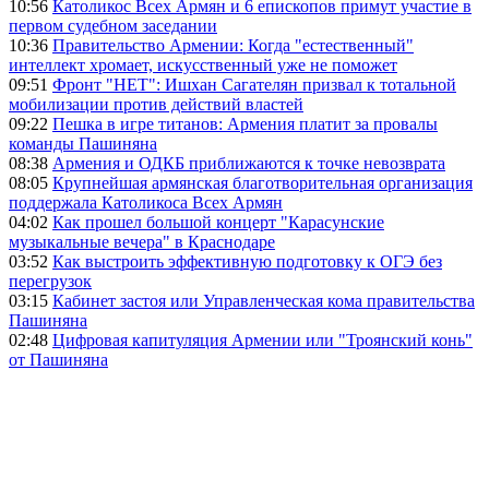
10:56
Католикос Всех Армян и 6 епископов примут участие в
первом судебном заседании
10:36
Правительство Армении: Когда "естественный"
интеллект хромает, искусственный уже не поможет
09:51
Фронт "НЕТ": Ишхан Сагателян призвал к тотальной
мобилизации против действий властей
09:22
Пешка в игре титанов: Армения платит за провалы
команды Пашиняна
08:38
Армения и ОДКБ приближаются к точке невозврата
08:05
Крупнейшая армянская благотворительная организация
поддержала Католикоса Всех Армян
04:02
Как прошел большой концерт "Карасунские
музыкальные вечера" в Краснодаре
03:52
Как выстроить эффективную подготовку к ОГЭ без
перегрузок
03:15
Кабинет застоя или Управленческая кома правительства
Пашиняна
02:48
Цифровая капитуляция Армении или "Троянский конь"
от Пашиняна