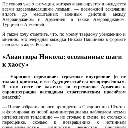
Не говоря уже о ситуации, которая анализируется и ожидается
всеми здравомыслящими людьми, — возможной эскалации
вплоть до масштабных военных действий между
Азербайджаном и Арменией, а также Азербайджаном,
Турцией и Арменией.
Я также хочу отметить, что, по моему твердому убеждению и
мнению, это очередная выходка Никола Пашиняна в формате
шантажа в адрес России.
«Авантюра Никола: осознанные шаги
к хаосу»
— Евросоюз переживает серьёзные внутренние (и не
только) кризисы, и его будущее остаётся неопределённым.
В этом свете не кажется ли стремление Армении к
евроинтеграции наглядным стратегическим просчётом
властей?
— После избрания нового президента в Соединенных Штатах
и формирования новой администрации мы наблюдаем весьма
интенсивную тенденцию — не столько к смене, не столько к
переоценке, сколько к возвращению к истинным
общечеловеческим, логическим ценностям, присущим