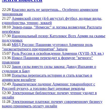
22:28
Красиво жить не запретишь... Особенно армянским
чиновникам
21:27
Армянский спорт (4-6 августа): футбол, водные виды,
единоборства, теннис, хоккей
18:10
Энвер-паша, "Немесис" и логика возмездия: Расплата
неизбежна
17:30
Национальный позор: Католикос Всех Армян на скамье
подсудимых
16:40
МИД России: Пашинян уготовил Армении роль
"низкозатратного предприятия" Запада
15:07
Роль России в освобождении Армении (XVIII–XX вв.)
13:36
Никол Пашинян переходит к формуле "вечного"
правления
13:22
Закон силы вместо силы закона: Давид Ишханян о
судилище в Баку
13:08
Попытка переписать историю и стать властью в
армянском вилайете
12:49
Драматическое падение Армении: товарооборот с
Россией рухнул, а топливо бьет ценовые рекорды
12:30
Электронные библиотеки: почему чтение уходит в
онлайн
11:28
Электронные платежи: почему современному бизнесу
важно принимать оплату онлайн