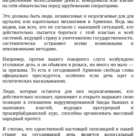
награбленные колоссальные деньги, компроматы или взятые
на себя обязательства перед зарубежными операторами.
Это должны быть люди, независимые и недосягаемые для для
щупалец или карательных механизмов в Армении. Ведь мы
видим, как всех, кто не согласен с нынешней ситуацией, кто
действительно пытается бороться с этой властью и всей
системой, ведущей страну к уничтожению государственности,
систематически устраняют всеми возможными и
невозможными методами.
Например, против вашего покорного слуги возбуждено
уголовное дело, и он объявлен в розыск, ни много ни мало —
за призывы. То есть в сегодняшней Армении свобода слова
официально преследуется, особенно если речь идет о
политических высказываниях.
Люди, которые остаются для них недосягаемыми, кто
действительно осознает, принимает и открыто выражает свою
позицию в отношении коррумпированной банды бывших и
нынешних властей, ведущих протурецкий и
проазербайджанский курс, способны организовать массовый
народный протест.
Я считаю, что единственной настоящей оппозицией в нашей
стране на сегодняшний день является колоссальный