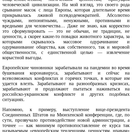
человеческой цивилизации. На мой взгляд, это своего рода
срывание масок с лица Европы, которая длительное время
прикрывалась лживой псевдодемократией. Абсолютно
чуждыми, непонятными, ненужными, противными и
вредными для человечества… Даже не знаю, как корректно
это сформулировать — это не обычаи, не традиции, не
ценности, а скорее какие-то повадки животного характера, за
которыми скрывалось массовое одурачивание и
одурманивание общества, как собственного, так и мировой
общественности, с единственной целью — извлечение
корыстной выгоды.
Европейские чиновники зарабатывали на пандемии во время
бушевания коронавируса, зарабатывают и сейчас на
всевозможных конфликтах и горячих точках, в которые им
удается влезть. Зарабатывают на разнообразных кризисах,
зарабатывают и продолжают пытаться наживаться на
российско-украинском конфликте и других подобных
ситуациях.
Напомню, к примеру, выступление вице-президента
Соединенных Штатов на Мюнхенской конференции, где, по
сути, прозвучало противодействие новой администрации, а
точнее — как минимум противопоставление ее курса так
называемым «европейским тенденциям, ценностям, нравам»