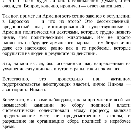
И что с того? Будет ли оно опубликовано? Думаю, ответ
очевиден. Вопрос, конечно, ироничен — ответ однозначен.
Так вот, примет ли Армения хоть сотню законов о вступлении
в Евросоюз — и что из этого? Это бессмысленный,
вредоносный шаг, инициированный существующими в
Армении политическими деятелями, которых трудно назвать
иначе, чем политическими животными. Им не просто
наплевать на будущее армянского народа — им безразлично
даже его настоящее, равно как и те проблемы, которые
обрушатся на людей в результате их действий.
Это, на мой взгляд, был осознанный шаг, направленный на
ухудшение ситуации как внутри страны, так и вокруг нее.
Естественно, это происходило при активном
подстрекательстве действующих властей, лично Никола —
авантюриста Никола.
Более того, мы с вами наблюдали, как на протяжении всей так
называемой кампании по сбору подписей власти
систематически содействовали этому процессу, включая
предоставление мест, не предусмотренных законом, и
разрешение на организацию сбора подписей в нерабочее
время.