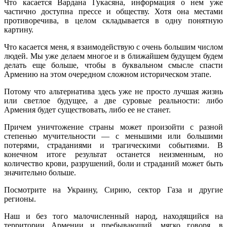
Что касается Вардана Гукасяна, информация о нем уже
частично доступна прессе и обществу. Хотя она местами
противоречива, в целом складывается в одну понятную
картину.
Что касается меня, я взаимодействую с очень большим числом
людей. Мы уже делаем многое и в ближайшем будущем будем
делать еще больше, чтобы в буквальном смысле спасти
Армению на этом очередном сложном историческом этапе.
Потому что альтернатива здесь уже не просто лучшая жизнь
или светлое будущее, а две суровые реальности: либо
Армения будет существовать, либо ее не станет.
Причем уничтожение страны может произойти с разной
степенью мучительности — с меньшими или большими
потерями, страданиями и трагическими событиями. В
конечном итоге результат останется неизменным, но
количество крови, разрушений, боли и страданий может быть
значительно больше.
Посмотрите на Украину, Сирию, сектор Газа и другие
регионы.
Наш и без того малочисленный народ, находящийся на
территории Армении и пребывающий, мягко говоря, в