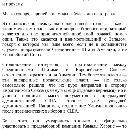
и прочему.
Мягко говоря, европейские моды сейчас явно не в тренде.
Это однозначно неактуально для нашей страны — как в
экономическом плане, так и в вопросе безопасности, который
является для нас приоритетной проблемой, задачей номер
один. Также это касается и взаимоотношений с Западом,
говоря о котором мы чаще всего, если не в большинстве
случаев, подразумевали Соединенные Штаты Америки, а не
Европейский Союз.
Столкновение интересов и противостояние между
Соединенными Штатами и Европейским Союзом,
естественно, отразится и на Армении. Тем более что власти —
эти внедренные предательские власти — не только
самовольно решили, что их курс направлен в сторону
Европейского Союза (к чему мы еще отдельно вернемся), но и
успели подписать массу документов с предыдущей
администрацией США, точнее, уже ушедшей
администрацией. Например, подписание Хартии произошло
после президентских выборов в США.
Более того, они умудрились открыто и официально
участвовать в предвыборной кампании Камалы Харрис — то