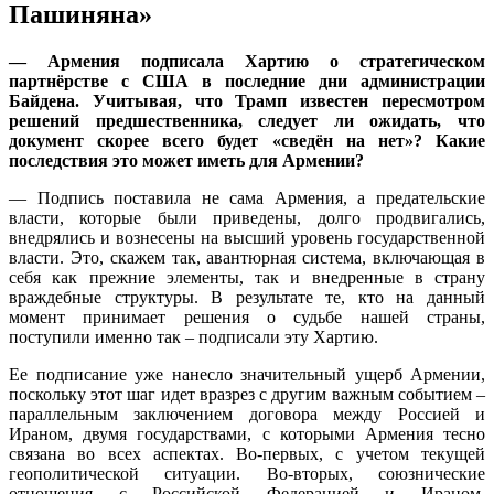
Пашиняна»
— Армения подписала Хартию о стратегическом
партнёрстве с США в последние дни администрации
Байдена. Учитывая, что Трамп известен пересмотром
решений предшественника, следует ли ожидать, что
документ скорее всего будет «сведён на нет»? Какие
последствия это может иметь для Армении?
— Подпись поставила не сама Армения, а предательские
власти, которые были приведены, долго продвигались,
внедрялись и вознесены на высший уровень государственной
власти. Это, скажем так, авантюрная система, включающая в
себя как прежние элементы, так и внедренные в страну
враждебные структуры. В результате те, кто на данный
момент принимает решения о судьбе нашей страны,
поступили именно так – подписали эту Хартию.
Ее подписание уже нанесло значительный ущерб Армении,
поскольку этот шаг идет вразрез с другим важным событием –
параллельным заключением договора между Россией и
Ираном, двумя государствами, с которыми Армения тесно
связана во всех аспектах. Во-первых, с учетом текущей
геополитической ситуации. Во-вторых, союзнические
отношения с Российской Федерацией и Ираном,