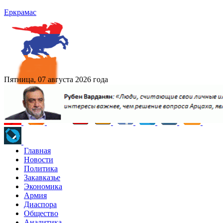
Еркрамас
Пятница, 07 августа 2026 года
Главная
Новости
Политика
Закавказье
Экономика
Армия
Диаспора
Общество
Аналитика