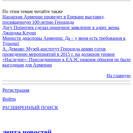
По этим темам читайте также
Нацархив Армении проведет в Ереване выставку,
посвященную 100-летию Геноцида
Догу Перинчек сделал циничное заявление в адрес жены
Джорджа Клуни
Министр диаспоры Армении: Да – у меня есть требования к
Турции!
А. Демоян: Музей-институт Геноцида армян готов
проведению мероприятий в 2015 г. на должном уровне
«Наследие»: Присоединение к ЕАЭС никоим образом не было
выгодным для Армении
На главную
Регистрация
Войти
РАСШИРЕННЫЙ ПОИСК
лента новостей