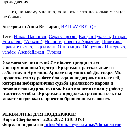
промедления.
На это, по моему мнению, осталось всего несколько месяцев,
не больше.
Беседовала Анна Бегларян
,
ИАЦ «VERELQ»
Теги:
Никол Пашинян
,
Серж Саргсян
,
Вардан Гукасян
,
Тигран
Уриханян
,
"Альянс"
,
Новости
,
новости Армении
,
Политика
,
Правительство
,
Парламент
,
Оппозиция
,
Общество
,
Интервью
,
yandex
,
Азербайджан
,
Турция
Уважаемые читатели! Уже более тридцати лет
Информационный центр «Еркрамас» рассказывает о
событиях в Армении, Арцахе и армянской Диаспоре. Мы
продолжаем эту работу благодаря поддержке читателей,
которым небезразличны судьба армянского народа и
независимая журналистика. Если вы цените нашу работу
и хотите, чтобы «Еркрамас» продолжал развиваться, вы
можете поддержать проект добровольным взносом.
РЕКВИЗИТЫ ДЛЯ ПОДДЕРЖКИ:
Карта Сбербанка – 2202 2072 1610 0373
Форма для донатов
https://dzen.ru/yerkramas?donate=true