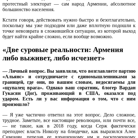
протестный электорат — сам народ Армении, абсолютное
большинство населения.
Кстати говоря, действовать нужно быстро и безотлагательно,
поскольку мы уже подходим или даже вплотную подошли к
точке невозврата в сложившейся ситуации, из которой выход
будет найти крайне сложно, если вообще возможно.
«Две суровые реальности: Армения
либо выживет, либо исчезнет»
— Личный вопрос. Вы заявляли, что возглавляете партию
«Альянс» и сотрудничаете с единомышленниками за
границей, где они, по вашим словам, недосягаемы для
«щупалец врага». Однако ваш соратник, блогер Вардан
Гукасян (Дог), проживающий в США, оказался под
ударом. Есть ли у вас информация о том, что с ним
произошло?
— Я уже частично ответил на этот вопрос. Дело сложное,
трудное. Заметьте, все настоящие революции, или почти все,
— не такие, как в 2018 году, когда Серж фактически
преподнес власть Николу на блюдечке, как выразился Ален
Симонян, передав ее взращенному им и раскрученному