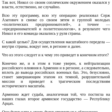
Так вот, Никол со своим сопляческим окружением оказался у
власти, естественно, не случайно.
Всю эту программу, всю эту операцию реализовал Серж
Азатович в связке со своим зятем и группой молодых
«политических предпринимателей», а точнее —
«предпринимателей и политтехнологов», в результате чего
Никол и его команда оказались у руля страны.
С какой целью? Для осуществления масштабного передела —
внутри страны, вокруг нее, в регионе и далее.
Что из этого следует и к чему это приведет в конечном итоге?
Конечно же, и в этом я тоже уверен, к нейтрализации
российского влияния в Армении и в регионе, а следовательно,
вплоть до вывода российских военных баз. Это, безусловно,
станет завершающим этапом их темной, разрушительной
миссии и приведет к трагическим последствиям
исторического масштаба.
Армению ждет судьба, аналогичная той, что постигла на
наших глазах второе армянское государство — Республику
Арцах.
Они будут идти к этому, будут стремиться к сближению.