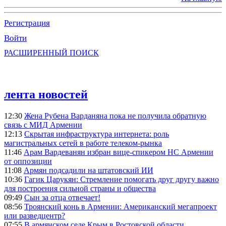
Регистрация
Войти
РАСШИРЕННЫЙ ПОИСК
лента новостей
12:30
Жена Рубена Варданяна пока не получила обратную
связь с МИД Армении
12:13
Скрытая инфраструктура интернета: роль
магистральных сетей в работе телеком-рынка
11:46
Арам Вардеванян избран вице-спикером НС Армении
от оппозиции
11:08
Армян подсадили на штатовский ИИ
10:36
Гагик Царукян: Стремление помогать друг другу важно
для построения сильной страны и общества
09:49
Сын за отца отвечает!
08:56
Троянский конь в Армении: Американский мегапроект
или разведцентр?
07:55
В армянском селе Крым в Ростовской области