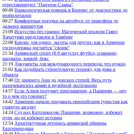
отреставрируют "Пантеон Славы"
00:49
Наркологическая помощь в Кирове: от диагностики до
реабилитации
00:27
Комфортные поездки на автобусе: от трансфера до
дальних маршрутов
23:09
Искусство без границ: Магический реализм Гаянэ
Хачатурян представлен в Тамбове
22:08
Кризис для одних, льготы для других: как в Армении
господдержка достаётся "своим"
21:34
Армянский спорт (8-9 августа): футбол, плавание,
шахматы, хоккей, бокс
21:19
Документы для международного перевода: что нужно
21:02
Как подобрать строительную технику для дома и
объекта
17:40
От древнего Ани до донских степей: Весь путь
нахичеванских армян в музейной экспозиции
14:57
Если Алиев получает приглашение, а Пашинян — нет,
то о чем это говорит?
14:42
Армению начали продавать европейским туристам как
главную загадку
14:24
Суд над Католикосом: Пашинян, возможно, избежит
пули, но не избежит истории
12:54
Архитектурная летопись армянской общины
Екатеринодара
10:40
Мост между Москвой и Ереваном: "Лазаревский клуб"