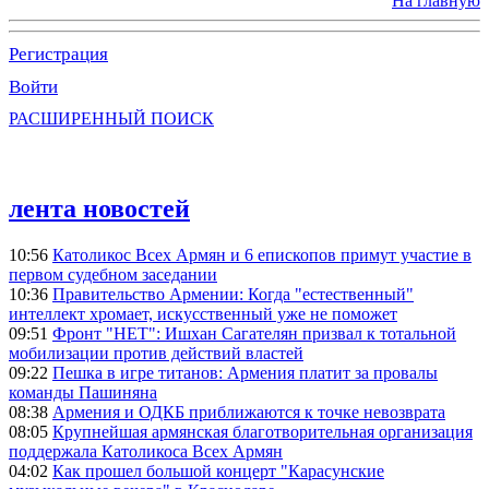
На главную
Регистрация
Войти
РАСШИРЕННЫЙ ПОИСК
лента новостей
10:56
Католикос Всех Армян и 6 епископов примут участие в
первом судебном заседании
10:36
Правительство Армении: Когда "естественный"
интеллект хромает, искусственный уже не поможет
09:51
Фронт "НЕТ": Ишхан Сагателян призвал к тотальной
мобилизации против действий властей
09:22
Пешка в игре титанов: Армения платит за провалы
команды Пашиняна
08:38
Армения и ОДКБ приближаются к точке невозврата
08:05
Крупнейшая армянская благотворительная организация
поддержала Католикоса Всех Армян
04:02
Как прошел большой концерт "Карасунские