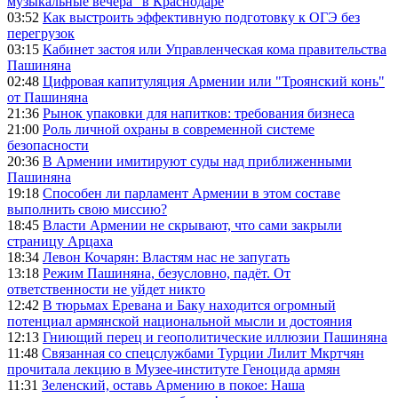
музыкальные вечера" в Краснодаре
03:52
Как выстроить эффективную подготовку к ОГЭ без
перегрузок
03:15
Кабинет застоя или Управленческая кома правительства
Пашиняна
02:48
Цифровая капитуляция Армении или "Троянский конь"
от Пашиняна
21:36
Рынок упаковки для напитков: требования бизнеса
21:00
Роль личной охраны в современной системе
безопасности
20:36
В Армении имитируют суды над приближенными
Пашиняна
19:18
Способен ли парламент Армении в этом составе
выполнить свою миссию?
18:45
Власти Армении не скрывают, что сами закрыли
страницу Арцаха
18:34
Левон Кочарян: Властям нас не запугать
13:18
Режим Пашиняна, безусловно, падёт. От
ответственности не уйдет никто
12:42
В тюрьмах Еревана и Баку находится огромный
потенциал армянской национальной мысли и достояния
12:13
Гниющий перец и геополитические иллюзии Пашиняна
11:48
Связанная со спецслужбами Турции Лилит Мкртчян
прочитала лекцию в Музее-институте Геноцида армян
11:31
Зеленский, оставь Армению в покое: Наша