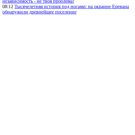
независимость - не твоя проблема!
08:12
Тысячелетняя история под ногами: на окраине Еревана
обнаружили древнейшее поселение