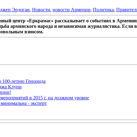
еджеп Эрдоган
,
Новости
,
новости Армении
,
Политика
,
Правител
ный центр «Еркрамас» рассказывает о событиях в Армении,
дьба армянского народа и независимая журналистика. Если в
ровольным взносом.
ю 100-летию Геноцида
рджа Клуни
рции!
мероприятий в 2015 г. на должном уровне
 минимальна - эксперт