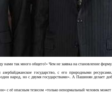
у нами так много общего!» Чем не заявка на становление форму
 азербайджанское государство, с его природными ресурсам
 «один народ, но с двумя государствами». А Пашинян делает до
и» с её опасным тезисом «только ненормальный человек может от