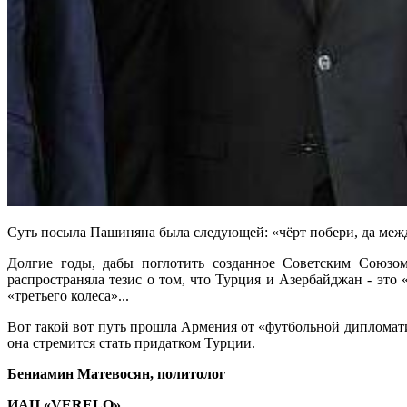
Суть посыла Пашиняна была следующей: «чёрт побери, да межд
Долгие годы, дабы поглотить созданное Советским Союзом
распространяла тезис о том, что Турция и Азербайджан - это
«третьего колеса»...
Вот такой вот путь прошла Армения от «футбольной дипломати
она стремится стать придатком Турции.
Бениамин Матевосян, политолог
ИАЦ «VERELQ»