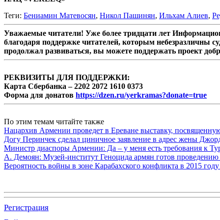
Теги:
Бениамин Матевосян
,
Никол Пашинян
,
Ильхам Алиев
,
Р
Уважаемые читатели! Уже более тридцати лет Информацион
благодаря поддержке читателей, которым небезразличны су
продолжал развиваться, вы можете поддержать проект доб
РЕКВИЗИТЫ ДЛЯ ПОДДЕРЖКИ:
Карта Сбербанка – 2202 2072 1610 0373
Форма для донатов
https://dzen.ru/yerkramas?donate=true
По этим темам читайте также
Нацархив Армении проведет в Ереване выставку, посвященну
Догу Перинчек сделал циничное заявление в адрес жены Джо
Министр диаспоры Армении: Да – у меня есть требования к Ту
А. Демоян: Музей-институт Геноцида армян готов проведению 
Вероятность войны в зоне Карабахского конфликта в 2015 году
Регистрация