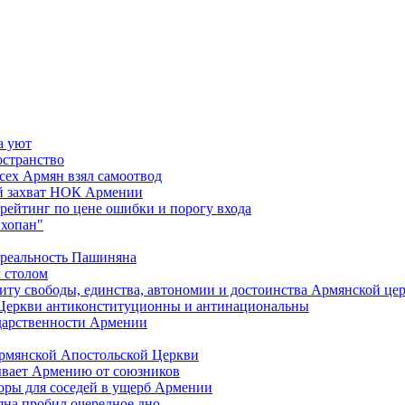
а уют
остранство
сех Армян взял самоотвод
ий захват НОК Армении
 рейтинг по цене ошибки и порогу входа
"хопан"
 реальность Пашиняна
 столом
иту свободы, единства, автономии и достоинства Армянской це
Церкви антиконституционны и антинациональны
ударственности Армении
Армянской Апостольской Церкви
ывает Армению от союзников
оры для соседей в ущерб Армении
яна пробил очередное дно