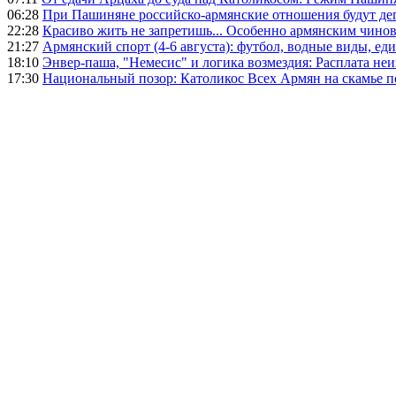
06:28
При Пашиняне российско-армянские отношения будут де
22:28
Красиво жить не запретишь... Особенно армянским чино
21:27
Армянский спорт (4-6 августа): футбол, водные виды, еди
18:10
Энвер-паша, "Немесис" и логика возмездия: Расплата не
17:30
Национальный позор: Католикос Всех Армян на скамье 