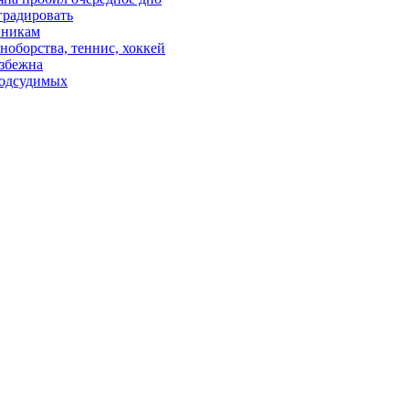
градировать
вникам
ноборства, теннис, хоккей
избежна
подсудимых