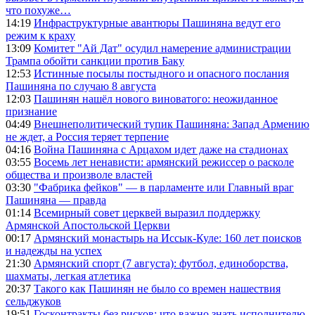
что похуже…
14:19
Инфраструктурные авантюры Пашиняна ведут его
режим к краху
13:09
Комитет "Ай Дат" осудил намерение администрации
Трампа обойти санкции против Баку
12:53
Истинные посылы постыдного и опасного послания
Пашиняна по случаю 8 августа
12:03
Пашинян нашёл нового виноватого: неожиданное
признание
04:49
Внешнеполитический тупик Пашиняна: Запад Армению
не ждет, а Россия теряет терпение
04:16
Война Пашиняна с Арцахом идет даже на стадионах
03:55
Восемь лет ненависти: армянский режиссер о расколе
общества и произволе властей
03:30
"Фабрика фейков" — в парламенте или Главный враг
Пашиняна — правда
01:14
Всемирный совет церквей выразил поддержку
Армянской Апостольской Церкви
00:17
Армянский монастырь на Иссык-Куле: 160 лет поисков
и надежды на успех
21:30
Армянский спорт (7 августа): футбол, единоборства,
шахматы, легкая атлетика
20:37
Такого как Пашинян не было со времен нашествия
сельджуков
19:51
Госконтракты без рисков: что важно знать исполнителю