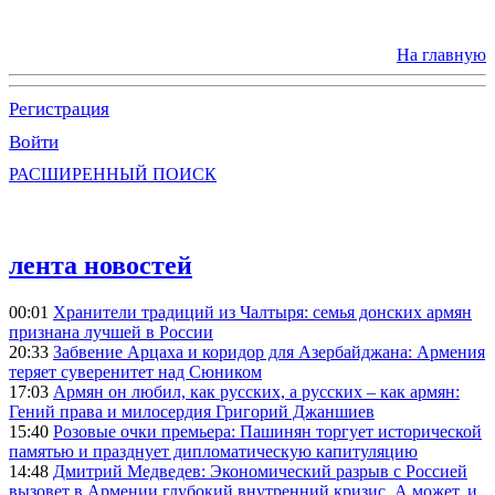
На главную
Регистрация
Войти
РАСШИРЕННЫЙ ПОИСК
лента новостей
00:01
Хранители традиций из Чалтыря: семья донских армян
признана лучшей в России
20:33
Забвение Арцаха и коридор для Азербайджана: Армения
теряет суверенитет над Сюником
17:03
Армян он любил, как русских, а русских – как армян:
Гений права и милосердия Григорий Джаншиев
15:40
Розовые очки премьера: Пашинян торгует исторической
памятью и празднует дипломатическую капитуляцию
14:48
Дмитрий Медведев: Экономический разрыв с Россией
вызовет в Армении глубокий внутренний кризис. А может, и