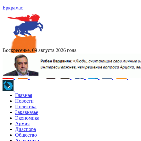
Еркрамас
Воскресенье, 09 августа 2026 года
Главная
Новости
Политика
Закавказье
Экономика
Армия
Диаспора
Общество
Аналитика