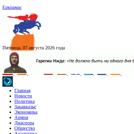
Еркрамас
Пятница, 07 августа 2026 года
Главная
Новости
Политика
Закавказье
Экономика
Армия
Диаспора
Общество
Аналитика