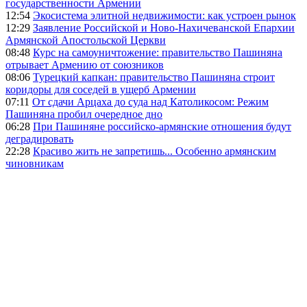
государственности Армении
12:54
Экосистема элитной недвижимости: как устроен рынок
12:29
Заявление Российской и Ново-Нахичеванской Епархии
Армянской Апостольской Церкви
08:48
Курс на самоуничтожение: правительство Пашиняна
отрывает Армению от союзников
08:06
Турецкий капкан: правительство Пашиняна строит
коридоры для соседей в ущерб Армении
07:11
От сдачи Арцаха до суда над Католикосом: Режим
Пашиняна пробил очередное дно
06:28
При Пашиняне российско-армянские отношения будут
деградировать
22:28
Красиво жить не запретишь... Особенно армянским
чиновникам