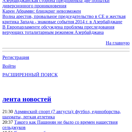
Азербайджанская сторона предприняла две попытки
диверсионного проникновения
Карен Абрамян: блицкриг невозможен
Волна арестов, провальное председательство в СЕ и жесткая
критика Запада - знаковые события 2014 г. в Азербайджане
В Европарламенте обсуждена проблема преследования
верующих тоталитарным режимом Азербайджана
На главную
Регистрация
Войти
РАСШИРЕННЫЙ ПОИСК
лента новостей
21:30
Армянский спорт (7 августа): футбол, единоборства,
шахматы, легкая атлетика
20:37
Такого как Пашинян не было со времен нашествия
сельджуков