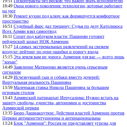
19:51
Госконтракты без рисков: что важно знать исполнителю
18:49
Окна нового поколения: технологии, которые работают
на уют
18:30
Ремонт кухни под ключ: как формируется комфортное
пространство
16:51
Судебный фарс дал трещину: Судья по делу Католикоса
Всех Армян взял самоотвод
16:11
Спорт под каблуком власти: Пашинян готовит
рейдерский захват НОК Армении
15:27
14 самых экстремальных развлечений на свежем
воздухе: рейтинг по цене ошибки и порогу входа
15:15
Эта земля вам не дорога, Армения для вас — всего лишь
"хопан"
14:49
Заявление Матвиенко является очень серьезным
сигналом
14:29
Исчезнувший сын и собаки вместо дочерей:
Виртуальная реальность Пашиняна
13:59
Маленькая ставка Никола Пашиняна за большим
игровым столом
13:43
Армянский патриархат Иерусалима: Нужно встать на
защиту свободы, единства, автономии и достоинства
Армянской церкви
13:35
Бюро Дашнакцутюн: Действия властей Армении против
Церкви антиконституционны и антинациональны
13:24
Блок "Армения": Россия не представляет угрозы для