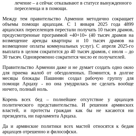
лечение – а сейчас отказывают в статусе вынужденного
переселенца и в помощи.
Между тем правительство Армении методично сокращает
объемы помощи арцахцам. С 1 января 2025 года 4899
арцахских переселенцев перестали получать 10 тысяч драмов,
предусмотренные программой «40+10» (40 тысяч драмов на
возмещение аренды квартиры и 10 тысяч драмов на
возмещение оплаты коммунальных услуг). С апреля 2025-го
выплата в целом сократится до 40 тысяч драмов, с июля – до
30 тысяч. Одновременно сократится число ее получателей.
Правительство Армении даже и не думает создать одно окно
для приема жалоб от обездоленных. Помнится, в долгие
месяцы блокады Пашинян создал рабочую группу для
помощи Арцаху - но она умудрилась не сделать вообще
ничего, полный ноль.
Корень всех бед – полнейшее отсутствие у арцахцев
политического представительства. И решения армянских
властей, и протесты граждан как бы не касаются ни
президента, ни парламента Арцаха.
Да и армянские политики всех мастей относятся к бедам
арцахцев отрешенно и философски.