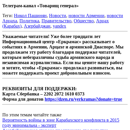
Телеграм-канал «Товарищ генерал»
Теги:
Никол Пашинян
,
Новости
,
новости Армении
,
новости
Арцаха
,
Политика
,
Правительство
,
Общество
,
Арцах
(Карабах)
,
Азербайджан
,
yandex
Уважаемые читатели! Уже более тридцати лет
Информационный центр «Еркрамас» рассказывает о
событиях в Армении, Арцахе и армянской Диаспоре. Мы
продолжаем эту работу благодаря поддержке читателей,
которым небезразличны судьба армянского народа и
независимая журналистика. Если вы цените нашу работу
и хотите, чтобы «Еркрамас» продолжал развиваться, вы
можете поддержать проект добровольным взносом.
РЕКВИЗИТЫ ДЛЯ ПОДДЕРЖКИ:
Карта Сбербанка – 2202 2072 1610 0373
Форма для донатов
https://dzen.ru/yerkramas?donate=true
По этим темам читайте также
Вероятность войны в зоне Карабахского конфликта в 2015
году минимальна - эксперт