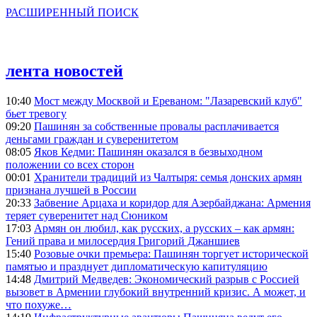
РАСШИРЕННЫЙ ПОИСК
лента новостей
10:40
Мост между Москвой и Ереваном: "Лазаревский клуб"
бьет тревогу
09:20
Пашинян за собственные провалы расплачивается
деньгами граждан и суверенитетом
08:05
Яков Кедми: Пашинян оказался в безвыходном
положении со всех сторон
00:01
Хранители традиций из Чалтыря: семья донских армян
признана лучшей в России
20:33
Забвение Арцаха и коридор для Азербайджана: Армения
теряет суверенитет над Сюником
17:03
Армян он любил, как русских, а русских – как армян:
Гений права и милосердия Григорий Джаншиев
15:40
Розовые очки премьера: Пашинян торгует исторической
памятью и празднует дипломатическую капитуляцию
14:48
Дмитрий Медведев: Экономический разрыв с Россией
вызовет в Армении глубокий внутренний кризис. А может, и
что похуже…