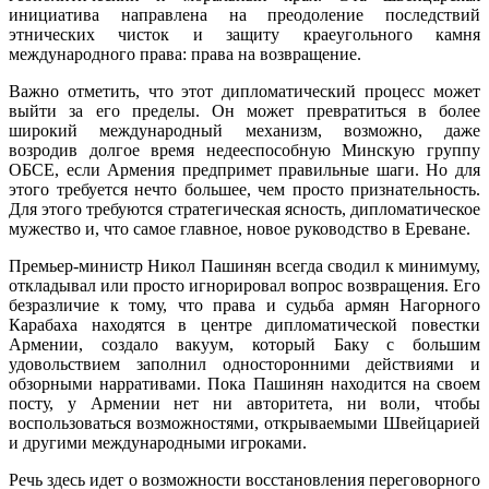
инициатива направлена на преодоление последствий
этнических чисток и защиту краеугольного камня
международного права: права на возвращение.
Важно отметить, что этот дипломатический процесс может
выйти за его пределы. Он может превратиться в более
широкий международный механизм, возможно, даже
возродив долгое время недееспособную Минскую группу
ОБСЕ, если Армения предпримет правильные шаги. Но для
этого требуется нечто большее, чем просто признательность.
Для этого требуются стратегическая ясность, дипломатическое
мужество и, что самое главное, новое руководство в Ереване.
Премьер-министр Никол Пашинян всегда сводил к минимуму,
откладывал или просто игнорировал вопрос возвращения. Его
безразличие к тому, что права и судьба армян Нагорного
Карабаха находятся в центре дипломатической повестки
Армении, создало вакуум, который Баку с большим
удовольствием заполнил односторонними действиями и
обзорными нарративами. Пока Пашинян находится на своем
посту, у Армении нет ни авторитета, ни воли, чтобы
воспользоваться возможностями, открываемыми Швейцарией
и другими международными игроками.
Речь здесь идет о возможности восстановления переговорного