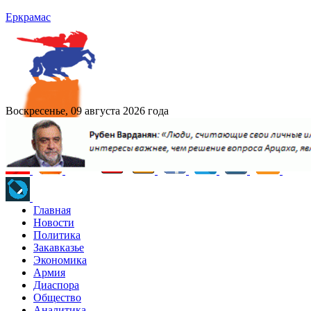
Еркрамас
Воскресенье, 09 августа 2026 года
Главная
Новости
Политика
Закавказье
Экономика
Армия
Диаспора
Общество
Аналитика