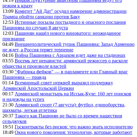
14:19
Инфраструктурные авантюры Пашиняна ведут его
режим к краху
13:09
Комитет "Ай Дат" осудил намерение администрации
Трампа обойти санкции против Баку
12:53
Истинные посылы постыдного и опасного послания
Пашиняна по случаю 8 августа
12:03
Пашинян нашёл нового виноватого: неожиданное
признание
04:49
Внешнеполитический тупик Пашиняна: Запад Армению
не ждет, а Россия теряет терпение
04:16
Война Пашиняна с Арцахом идет даже на стадионах
03:55
Восемь лет ненависти: армянский режиссер о расколе
общества и произволе властей
03:30
"Фабрика фейков" — в парламенте или Главный враг
Пашиняна — правда
01:14
Всемирный совет церквей выразил поддержку
Армянской Апостольской Церкви
00:17
Армянский монастырь на Иссык-Куле: 160 лет поисков
и надежды на успех
21:30
Армянский спорт (7 августа): футбол, единоборства,
шахматы, легкая атлетика
20:37
Такого как Пашинян не было со времен нашествия
сельджуков
19:51
Госконтракты без рисков: что важно знать исполнителю
18:49
Окна нового поколения: технологии, которые работают