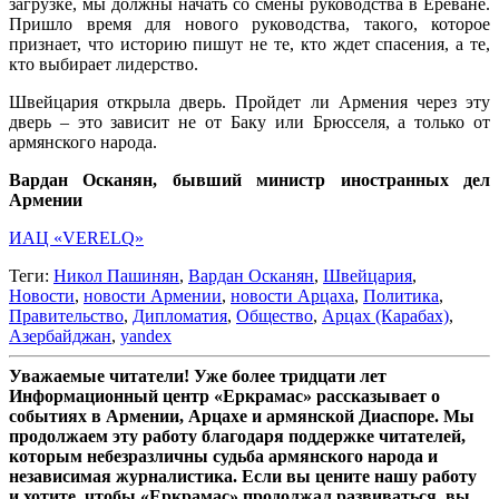
загрузке, мы должны начать со смены руководства в Ереване.
Пришло время для нового руководства, такого, которое
признает, что историю пишут не те, кто ждет спасения, а те,
кто выбирает лидерство.
Швейцария открыла дверь. Пройдет ли Армения через эту
дверь – это зависит не от Баку или Брюсселя, а только от
армянского народа.
Вардан Осканян, бывший министр иностранных дел
Армении
ИАЦ «VERELQ»
Теги:
Никол Пашинян
,
Вардан Осканян
,
Швейцария
,
Новости
,
новости Армении
,
новости Арцаха
,
Политика
,
Правительство
,
Дипломатия
,
Общество
,
Арцах (Карабах)
,
Азербайджан
,
yandex
Уважаемые читатели! Уже более тридцати лет
Информационный центр «Еркрамас» рассказывает о
событиях в Армении, Арцахе и армянской Диаспоре. Мы
продолжаем эту работу благодаря поддержке читателей,
которым небезразличны судьба армянского народа и
независимая журналистика. Если вы цените нашу работу
и хотите, чтобы «Еркрамас» продолжал развиваться, вы