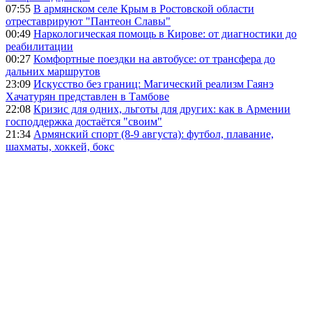
07:55
В армянском селе Крым в Ростовской области
отреставрируют "Пантеон Славы"
00:49
Наркологическая помощь в Кирове: от диагностики до
реабилитации
00:27
Комфортные поездки на автобусе: от трансфера до
дальних маршрутов
23:09
Искусство без границ: Магический реализм Гаянэ
Хачатурян представлен в Тамбове
22:08
Кризис для одних, льготы для других: как в Армении
господдержка достаётся "своим"
21:34
Армянский спорт (8-9 августа): футбол, плавание,
шахматы, хоккей, бокс