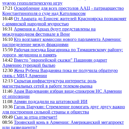
чужую геополитическую игру
17:21
Оскорбление для всех престолов ААЦ - патриаршество
Константинополя о суде над Католикосом
16:48
От Арарата до Енисея: жителей Красноярска познакомят
с армянской народной мудростью
16:31
Армения и Арцах будут представлены на
международном фестивале в Вене
16:10
Кто возглавит комиссии нового парламента Армении:
распределение между фракциями
15:59
Рабочая поездка Брагарника по Тимашевскому району:
дороги, медицина и память
14:42
Вместо "европейской сказки" Пашинян одарит
Армению турецкой былью
12:30
Жена Рубена Варданяна пока не получила обратную
связь с МИД Армении
12:13
Скрытая инфраструктура интернета: роль
магистральных сетей в работе телеком-рынка
11:46
Арам Вардеванян избран вице-спикером НС Армении
от оппозиции
11:08
Армян подсадили на штатовский ИИ
10:36
Гагик Царукян: Стремление помогать друг другу важно
для построения сильной страны и общества
09:49
Сын за отца отвечает!
08:56
Троянский конь в Армении: Американский мегапроект
или разведцентр?