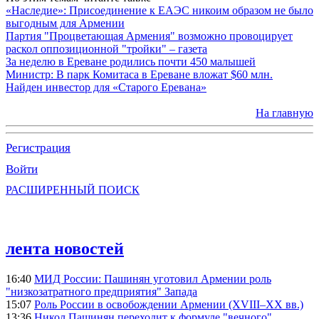
«Наследие»: Присоединение к ЕАЭС никоим образом не было
выгодным для Армении
Партия "Процветающая Армения" возможно провоцирует
раскол оппозиционной "тройки" – газета
За неделю в Ереване родились почти 450 малышей
Министр: В парк Комитаса в Ереване вложат $60 млн.
Найден инвестор для «Старого Еревана»
На главную
Регистрация
Войти
РАСШИРЕННЫЙ ПОИСК
лента новостей
16:40
МИД России: Пашинян уготовил Армении роль
"низкозатратного предприятия" Запада
15:07
Роль России в освобождении Армении (XVIII–XX вв.)
13:36
Никол Пашинян переходит к формуле "вечного"