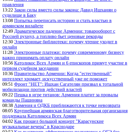
правления
13:22
Закон силы вместо силы закона: Давид Ишханян о
судилище в Баку
13:08
Попытка переписать историю и стать властью в
армянском вилайете
12:49
Драматическое падение Армении: товарооборот с
Россией рухнул, а топливо бьет ценовые рекорды
12:30
Электронные библиотеки: почему чтение уходит в
онлайн
11:28
Электронные платежи: почему современному бизнесу
важно принимать оплату онлайн
10:56
Католикос Всех Армян и 6 епископов примут участие в
первом судебном заседании
10:36
Правительство Армении: Когда "естественный"
интеллект хромает, искусственный уже не поможет
09:51
Фронт "НЕТ": Ишхан Сагателян призвал к тотальной
мобилизации против действий властей
09:22
Пешка в игре титанов: Армения платит за провалы
команды Пашиняна
08:38
Армения и ОДКБ приближаются к точке невозврата
08:05
Крупнейшая армянская благотворительная организация
поддержала Католикоса Всех Армян
04:02
Как прошел большой концерт "Карасунские
музыкальные вечера" в Краснодаре
03:52
Как выстроить эффективную подготовку к ОГЭ без