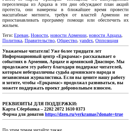
переселенцы из Арцаха в эти дни обсуждают план акций
протеста, они намерены в ближайшее время провести
масштабные митинги, требуя от властей Армении не
приостанавливать программу помощи или обеспечить их
жильем.
Теги:
Ереван
,
Новости
,
новости Армении
,
новости Арцаха
,
Политика
,
Правительство
,
Общество
,
yandex
,
Оппозиция
Уважаемые читатели! Уже более тридцати лет
Информационный центр «Еркрамас» рассказывает о
событиях в Армении, Арцахе и армянской Диаспоре. Мы
продолжаем эту работу благодаря поддержке читателей,
которым небезразличны судьба армянского народа и
независимая журналистика. Если вы цените нашу работу
и хотите, чтобы «Еркрамас» продолжал развиваться, вы
можете поддержать проект добровольным взносом.
РЕКВИЗИТЫ ДЛЯ ПОДДЕРЖКИ:
Карта Сбербанка – 2202 2072 1610 0373
Форма для донатов
https://dzen.ru/yerkramas?donate=true
По этим темам читайте также