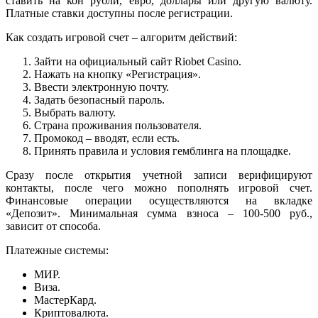
ставить на кон рубли, евро, доллары или другую валюту.
Платные ставки доступны после регистрации.
Как создать игровой счет – алгоритм действий:
Зайти на официальный сайт Riobet Casino.
Нажать на кнопку «Регистрация».
Ввести электронную почту.
Задать безопасный пароль.
Выбрать валюту.
Страна проживания пользователя.
Промокод – вводят, если есть.
Принять правила и условия гемблинга на площадке.
Сразу после открытия учетной записи верифицируют
контакты, после чего можно пополнять игровой счет.
Финансовые операции осуществляются на вкладке
«Депозит». Минимальная сумма взноса – 100-500 руб.,
зависит от способа.
Платежные системы:
МИР.
Виза.
МастерКард.
Криптовалюта.