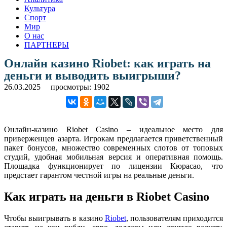
Культура
Спорт
Мир
О нас
ПАРТНЕРЫ
Онлайн казино Riobet: как играть на
деньги и выводить выигрыши?
26.03.2025
просмотры: 1902
Онлайн-казино Riobet Casino – идеальное место для
приверженцев азарта. Игрокам предлагается приветственный
пакет бонусов, множество современных слотов от топовых
студий, удобная мобильная версия и оперативная помощь.
Площадка функционирует по лицензии Кюрасао, что
предстает гарантом честной игры на реальные деньги.
Как играть на деньги в Riobet Casino
Чтобы выигрывать в казино
Riobet
, пользователям приходится