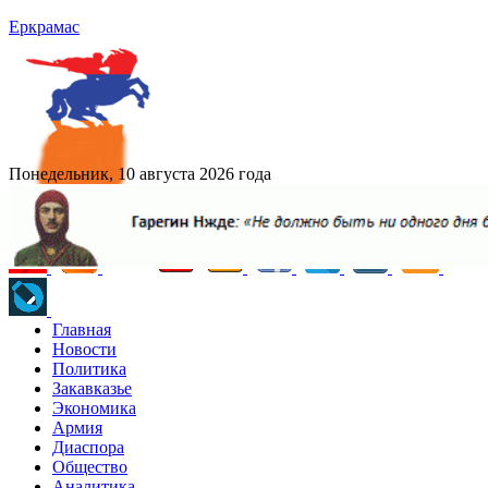
Еркрамас
Понедельник, 10 августа 2026 года
Главная
Новости
Политика
Закавказье
Экономика
Армия
Диаспора
Общество
Аналитика