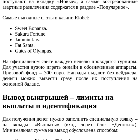
поступают на вкладку «Новые», а самые востребованные
азартные развлечения содержатся в разделе «Популярное».
Самые выгодные слоты в казино Riobet:
Sweet Bonanza.
Sakura Fortune.
Jammin Jars.
Fat Santa.
Gates of Olympus.
На официальном сайте каждую неделю проводятся турниры.
Для участия нужно играть онлайн в обозначенные аппараты.
Призовой фонд – 300 евро. Награды выдают без вейджера,
деньги можно вывести сразу после их поступления на
основной баланс.
Вывод выигрышей – лимиты на
выплаты и идентификация
Для получения денег нужно заполнить специальную заявку –
на вкладке «Выплаты» (вход через блок «Депозит»).
Минимальная сумма на вывод обусловлена способом: