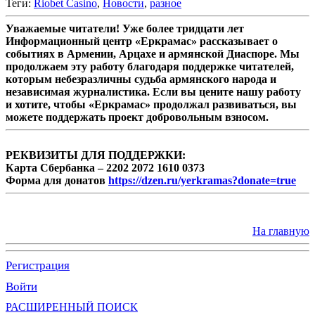
Теги:
Riobet Casino
,
Новости
,
разное
Уважаемые читатели! Уже более тридцати лет
Информационный центр «Еркрамас» рассказывает о
событиях в Армении, Арцахе и армянской Диаспоре. Мы
продолжаем эту работу благодаря поддержке читателей,
которым небезразличны судьба армянского народа и
независимая журналистика. Если вы цените нашу работу
и хотите, чтобы «Еркрамас» продолжал развиваться, вы
можете поддержать проект добровольным взносом.
РЕКВИЗИТЫ ДЛЯ ПОДДЕРЖКИ:
Карта Сбербанка – 2202 2072 1610 0373
Форма для донатов
https://dzen.ru/yerkramas?donate=true
На главную
Регистрация
Войти
РАСШИРЕННЫЙ ПОИСК