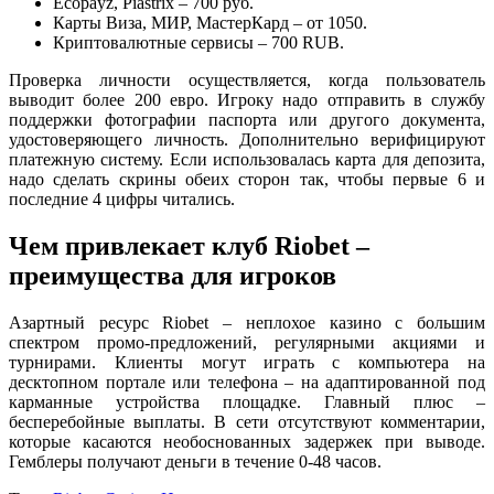
Ecopayz, Piastrix – 700 руб.
Карты Виза, МИР, МастерКард – от 1050.
Криптовалютные сервисы – 700 RUB.
Проверка личности осуществляется, когда пользователь
выводит более 200 евро. Игроку надо отправить в службу
поддержки фотографии паспорта или другого документа,
удостоверяющего личность. Дополнительно верифицируют
платежную систему. Если использовалась карта для депозита,
надо сделать скрины обеих сторон так, чтобы первые 6 и
последние 4 цифры читались.
Чем привлекает клуб Riobet –
преимущества для игроков
Азартный ресурс Riobet – неплохое казино с большим
спектром промо-предложений, регулярными акциями и
турнирами. Клиенты могут играть с компьютера на
десктопном портале или телефона – на адаптированной под
карманные устройства площадке. Главный плюс –
бесперебойные выплаты. В сети отсутствуют комментарии,
которые касаются необоснованных задержек при выводе.
Гемблеры получают деньги в течение 0-48 часов.