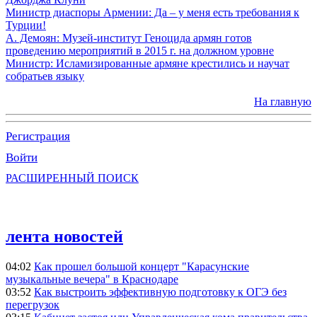
Министр диаспоры Армении: Да – у меня есть требования к
Турции!
А. Демоян: Музей-институт Геноцида армян готов
проведению мероприятий в 2015 г. на должном уровне
Министр: Исламизированные армяне крестились и научат
собратьев языку
На главную
Регистрация
Войти
РАСШИРЕННЫЙ ПОИСК
лента новостей
04:02
Как прошел большой концерт "Карасунские
музыкальные вечера" в Краснодаре
03:52
Как выстроить эффективную подготовку к ОГЭ без
перегрузок