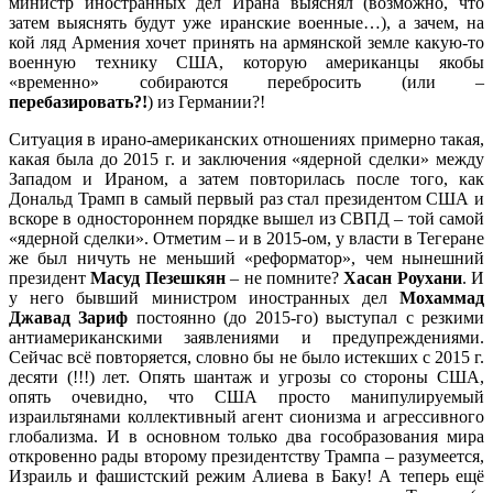
министр иностранных дел Ирана выяснял (возможно, что
затем выяснять будут уже иранские военные…), а зачем, на
кой ляд Армения хочет принять на армянской земле какую-то
военную технику США, которую американцы якобы
«временно» собираются перебросить (или –
перебазировать?!
) из Германии?!
Ситуация в ирано-американских отношениях примерно такая,
какая была до 2015 г. и заключения «ядерной сделки» между
Западом и Ираном, а затем повторилась после того, как
Дональд Трамп в самый первый раз стал президентом США и
вскоре в одностороннем порядке вышел из СВПД – той самой
«ядерной сделки». Отметим – и в 2015-ом, у власти в Тегеране
же был ничуть не меньший «реформатор», чем нынешний
президент
Масуд Пезешкян
– не помните?
Хасан Роухани
. И
у него бывший министром иностранных дел
Мохаммад
Джавад Зариф
постоянно (до 2015-го) выступал с резкими
антиамериканскими заявлениями и предупреждениями.
Сейчас всё повторяется, словно бы не было истекших с 2015 г.
десяти (!!!) лет. Опять шантаж и угрозы со стороны США,
опять очевидно, что США просто манипулируемый
израильтянами коллективный агент сионизма и агрессивного
глобализма. И в основном только два гособразования мира
откровенно рады второму президентству Трампа – разумеется,
Израиль и фашистский режим Алиева в Баку! А теперь ещё