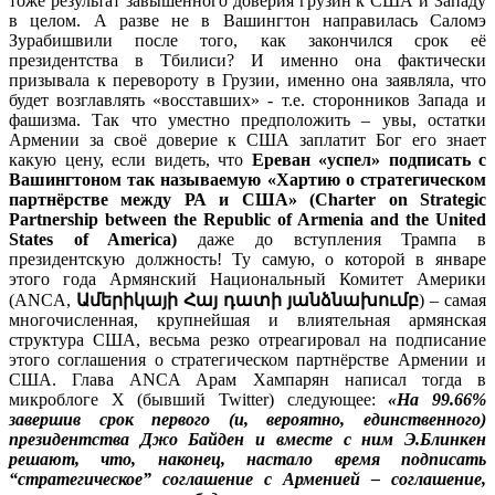
тоже результат завышенного доверия грузин к США и Западу
в целом. А разве не в Вашингтон направилась Саломэ
Зурабишвили после того, как закончился срок её
президентства в Тбилиси? И именно она фактически
призывала к перевороту в Грузии, именно она заявляла, что
будет возглавлять «восставших» - т.е. сторонников Запада и
фашизма. Так что уместно предположить – увы, остатки
Армении за своё доверие к США заплатит Бог его знает
какую цену, если видеть, что
Ереван «успел» подписать с
Вашингтоном так называемую «Хартию о стратегическом
партнёрстве между РА и США» (Charter on Strategic
Partnership between the Republic of Armenia and the United
States of America)
даже до вступления Трампа в
президентскую должность! Ту самую, о которой в январе
этого года Армянский Национальный Комитет Америки
(ANCA,
Ամերիկայի Հայ դատի յանձնախումբ
) – самая
многочисленная, крупнейшая и влиятельная армянская
структура США, весьма резко отреагировал на подписание
этого соглашения о стратегическом партнёрстве Армении и
США. Глава ANCA Арам Хампарян написал тогда в
микроблоге X (бывший Twitter) следующее:
«На 99.66%
завершив срок первого (и, вероятно, единственного)
президентства Джо Байден и вместе с ним Э.Блинкен
решают, что, наконец, настало время подписать
“стратегическое” соглашение с Арменией – соглашение,