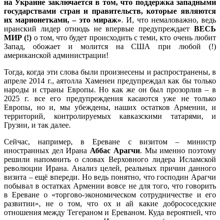
на Украине заключается в том, что поддержка западными
государствами стран и правительств, которые являются
их марионетками, – это мираж»
. И, что немаловажно, ведь
иранский лидер отнюдь не впервые предупреждает
ВЕСЬ
МИР (!)
о том, что будет происходить с теми, кто очень любит
Запад, обожает и молится на США при любой (!)
американской администрации!
Тогда, когда эти слова были произнесены и распространены, в
апреле 2014 г., аятолла Хаменеи предупреждал как бы только
народы и страны Европы. Но как же он был прозорлив – в
2025 г. все его предупреждения касаются уже не только
Европы, но и, мы убеждены, наших остатков Армении, и
территорий, контролируемых кавказскими татарями, и
Грузии, и так далее.
Сейчас, например, в Ереване с визитом – министр
иностранных дел Ирана
Аббас Арагчи
. Мы именно поэтому
решили напомнить о словах Верховного лидера Исламской
революции Ирана. Анализ целей, реальных причин данного
визита – ещё впереди. Но ведь понятно, что господин Арагчи
побывал в остатках Армении вовсе не для того, что говорить
в Ереване о «торгово-экономическом сотрудничестве и его
развитии», не о том, что ох и ай какие добрососедские
отношения между Тегераном и Ереваном. Куда вероятней, что