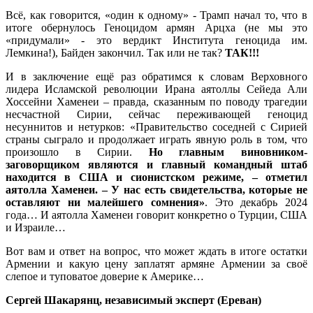
Всё, как говорится, «один к одному» - Трамп начал то, что в
итоге обернулось Геноцидом армян Арцха (не мы это
«придумали» - это вердикт Института геноцида им.
Лемкина!), Байден закончил. Так или не так?
ТАК!!!
И в заключение ещё раз обратимся к словам Верховного
лидера Исламской революции Ирана аятоллы Сейеда Али
Хоссейни Хаменеи – правда, сказанным по поводу трагедии
несчастной Сирии, сейчас переживающей геноцид
несуннитов и нетурков: «Правительство соседней с Сирией
страны сыграло и продолжает играть явную роль в том, что
произошло в Сирии.
Но главным виновником-
заговорщиком являются и главный командный штаб
находится в США и сионистском режиме, – отметил
аятолла Хаменеи. – У нас есть свидетельства, которые не
оставляют ни малейшего сомнения»
. Это декабрь 2024
года… И аятолла Хаменеи говорит конкретно о Турции, США
и Израиле…
Вот вам и ответ на вопрос, что может ждать в итоге остатки
Армении и какую цену заплатят армяне Армении за своё
слепое и туповатое доверие к Америке…
Сергей Шакарянц, независимый эксперт (Ереван)