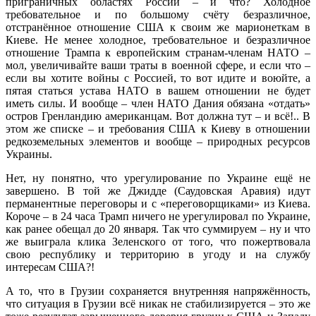
приграничных областях России – и что? Холодное
требовательное и по большому счёту безразличное,
отстранённое отношение США к своим же марионеткам в
Киеве. Не менее холодное, требовательное и безразличное
отношение Трампа к европейским странам-членам НАТО –
мол, увеличивайте ваши траты в военной сфере, и если что –
если вы хотите войны с Россией, то вот идите и воюйте, а
пятая статься устава НАТО в вашем отношении не будет
иметь силы. И вообще – член НАТО Дания обязана «отдать»
остров Гренландию американцам. Вот должна тут – и всё!.. В
этом же списке – и требования США к Киеву в отношении
редкоземельных элементов и вообще – природных ресурсов
Украины.
Нет, ну понятно, что урегулирование по Украине ещё не
завершено. В той же Джидде (Саудовская Аравия) идут
перманентные переговоры и с «переговорщиками» из Киева.
Короче – в 24 часа Трамп ничего не урегулировал по Украине,
как ранее обещал до 20 января. Так что суммируем – ну и что
же выиграла клика Зеленского от того, что пожертвовала
свою республику и территорию в угоду и на службу
интересам США?!
А то, что в Грузии сохраняется внутренняя напряжённость,
что ситуация в Грузии всё никак не стабилизируется – это же