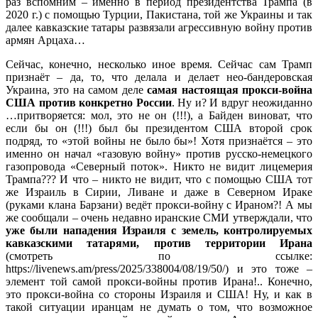
раз вспомним – именно в период президентства Трампа (в
2020 г.) с помощью Турции, Пакистана, той же Украины и так
далее кавказские татары развязали агрессивную войну против
армян Арцаха…
Сейчас, конечно, несколько иное время. Сейчас сам Трамп
признаёт – да, то, что делала и делает нео-бандеровская
Украина, это на самом деле
самая настоящая прокси-война
США против конкретно России
. Ну и? И вдруг неожиданно
…притворяется: мол, это не он (!!!), а Байден виноват, что
если бы он (!!!) был бы президентом США второй срок
подряд, то «этой войны не было бы»! Хотя признаётся – это
именно он начал «газовую войну» против русско-немецкого
газопровода «Северный поток». Никто не видит лицемерия
Трампа??? И что – никто не видит, что с помощью США тот
же Израиль в Сирии, Ливане и даже в Северном Ираке
(руками клана Барзани) ведёт прокси-войну с Ираном?! А мы
же сообщали – очень недавно иранские СМИ утверждали, что
уже были нападения Израиля с земель, контролируемых
кавказскими татарями, против территории Ирана
(смотреть по ссылке:
https://livenews.am/press/2025/338004/08/19/50/) и это тоже –
элемент той самой прокси-войны против Ирана!.. Конечно,
это прокси-война со стороны Израиля и США! Ну, и как в
такой ситуации иранцам не думать о том, что возможное