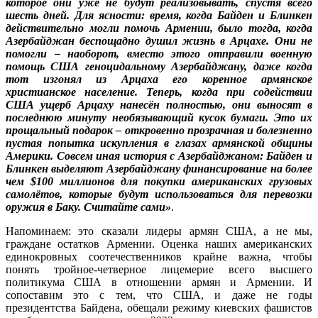
которое они уже не будут реализовывать, спустя всего
шесть дней. Для ясности: время, когда Байден и Блинкен
действительно могли помочь Армении, было тогда, когда
Азербайджан беспощадно душил жизнь в Арцахе. Они не
помогли – наоборот, вместо этого отправили военную
помощь США геноцидальному Азербайджану, даже когда
тот изгонял из Арцаха его коренное армянское
христианское население. Теперь, когда при содействии
США ущерб Арцаху нанесён полностью, они выносят в
последнюю минуту необязывающий кусок бумаги. Это их
прощальный подарок – откровенно прозрачная и болезненно
пустая попытка искупления в глазах армянской общины
Америки. Совсем иная история с Азербайджаном: Байден и
Блинкен выделяют Азербайджану финансирование на более
чем $100 миллионов для покупки американских грузовых
самолётов, которые будут использоваться для перевозки
оружия в Баку. Считайте сами»
.
Напоминаем: это сказали лидеры армян США, а не мы,
граждане остатков Армении. Оценка наших американских
единокровных соотечественников крайне важна, чтобы
понять тройное-четверное лицемерие всего высшего
политикума США в отношении армян и Армении. И
сопоставим это с тем, что США, и даже не годы
президентства Байдена, обещали режиму киевских фашистов