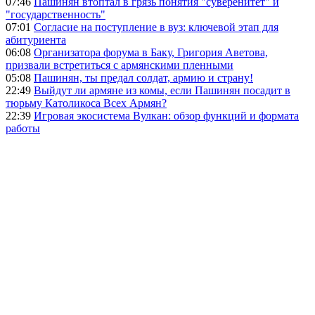
07:46
Пашинян втоптал в грязь понятия "суверенитет" и
"государственность"
07:01
Согласие на поступление в вуз: ключевой этап для
абитуриента
06:08
Организатора форума в Баку, Григория Аветова,
призвали встретиться с армянскими пленными
05:08
Пашинян, ты предал солдат, армию и страну!
22:49
Выйдут ли армяне из комы, если Пашинян посадит в
тюрьму Католикоса Всех Армян?
22:39
Игровая экосистема Вулкан: обзор функций и формата
работы