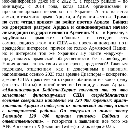
нео-бандеровцев даже не с 2022 г., а гораздо раньше – по
минимуму, с 2014 года, когда США организовали и
профинансировали переворот на Украине. А что касается
армян, в том числе армян Арцаха, и Армении – что ж,
Трамп
по сути «отдал приказ» на войну против Арцаха, Байден
же довершил разгром Арцаха и санкционировал начало
ликвидации государственности Армении
. Что – в Ереване, в
зарубежных армянских общинах и сегодня есть
сомневающиеся в том, что США – не просто лицемерны, но и
враждебны интересам, причём не только Армянской Нации,
но и интересам той же Украины? Ну идите «наружу» -
представьтесь армянской общественности без словоблудия!
Нация должна знать своих антигероев, предателей! Таковым
подонкам, отщепенцам, как и доверчивым и наивным,
напоминаем: осенью 2023 года армяне Диаспоры – конкретно,
армяне США практически открыто обвинили и свою страну
(то есть Штаты) в пособничестве Геноциду армян Арцаха.
«Администрация Байдена-Харрис получила то, за что
заплатила: финансируемые США азербайджанские
военные совершили нападение на 120 000 коренных армян-
христиан Арцаха и подвергли их этнической чистке, изгнав
с исторической родины. Он вооружил и помог этому
Геноциду. 120 000 причин привлечь Байдена к
ответственности»
, – говорится в заявлении всё того же
ANCA в соцсети X (бывший Twitter) от 2 октября 2023 г.