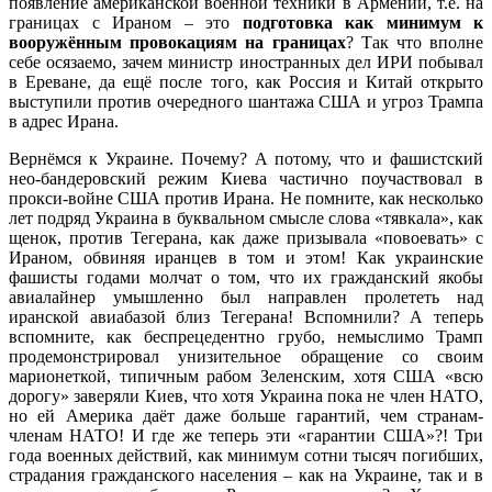
появление американской военной техники в Армении, т.е. на
границах с Ираном – это
подготовка как минимум к
вооружённым провокациям на границах
? Так что вполне
себе осязаемо, зачем министр иностранных дел ИРИ побывал
в Ереване, да ещё после того, как Россия и Китай открыто
выступили против очередного шантажа США и угроз Трампа
в адрес Ирана.
Вернёмся к Украине. Почему? А потому, что и фашистский
нео-бандеровский режим Киева частично поучаствовал в
прокси-войне США против Ирана. Не помните, как несколько
лет подряд Украина в буквальном смысле слова «тявкала», как
щенок, против Тегерана, как даже призывала «повоевать» с
Ираном, обвиняя иранцев в том и этом! Как украинские
фашисты годами молчат о том, что их гражданский якобы
авиалайнер умышленно был направлен пролететь над
иранской авиабазой близ Тегерана! Вспомнили? А теперь
вспомните, как беспрецедентно грубо, немыслимо Трамп
продемонстрировал унизительное обращение со своим
марионеткой, типичным рабом Зеленским, хотя США «всю
дорогу» заверяли Киев, что хотя Украина пока не член НАТО,
но ей Америка даёт даже больше гарантий, чем странам-
членам НАТО! И где же теперь эти «гарантии США»?! Три
года военных действий, как минимум сотни тысяч погибших,
страдания гражданского населения – как на Украине, так и в