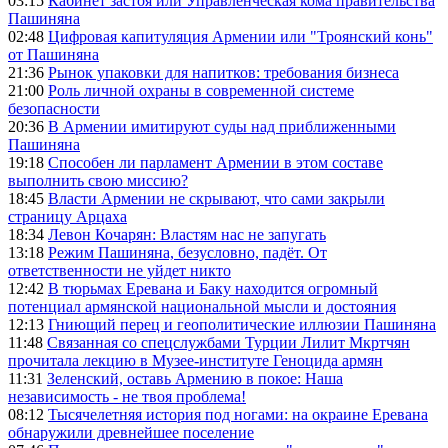
03:15
Кабинет застоя или Управленческая кома правительства
Пашиняна
02:48
Цифровая капитуляция Армении или "Троянский конь"
от Пашиняна
21:36
Рынок упаковки для напитков: требования бизнеса
21:00
Роль личной охраны в современной системе
безопасности
20:36
В Армении имитируют суды над приближенными
Пашиняна
19:18
Способен ли парламент Армении в этом составе
выполнить свою миссию?
18:45
Власти Армении не скрывают, что сами закрыли
страницу Арцаха
18:34
Левон Кочарян: Властям нас не запугать
13:18
Режим Пашиняна, безусловно, падёт. От
ответственности не уйдет никто
12:42
В тюрьмах Еревана и Баку находится огромный
потенциал армянской национальной мысли и достояния
12:13
Гниющий перец и геополитические иллюзии Пашиняна
11:48
Связанная со спецслужбами Турции Лилит Мкртчян
прочитала лекцию в Музее-институте Геноцида армян
11:31
Зеленский, оставь Армению в покое: Наша
независимость - не твоя проблема!
08:12
Тысячелетняя история под ногами: на окраине Еревана
обнаружили древнейшее поселение