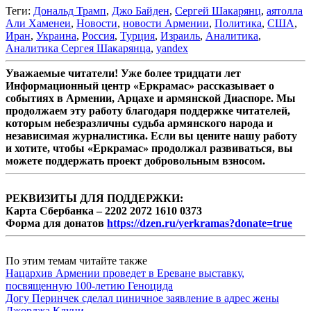
Теги:
Дональд Трамп
,
Джо Байден
,
Сергей Шакарянц
,
аятолла
Али Хаменеи
,
Новости
,
новости Армении
,
Политика
,
США
,
Иран
,
Украина
,
Россия
,
Турция
,
Израиль
,
Аналитика
,
Аналитика Сергея Шакарянца
,
yandex
Уважаемые читатели! Уже более тридцати лет
Информационный центр «Еркрамас» рассказывает о
событиях в Армении, Арцахе и армянской Диаспоре. Мы
продолжаем эту работу благодаря поддержке читателей,
которым небезразличны судьба армянского народа и
независимая журналистика. Если вы цените нашу работу
и хотите, чтобы «Еркрамас» продолжал развиваться, вы
можете поддержать проект добровольным взносом.
РЕКВИЗИТЫ ДЛЯ ПОДДЕРЖКИ:
Карта Сбербанка – 2202 2072 1610 0373
Форма для донатов
https://dzen.ru/yerkramas?donate=true
По этим темам читайте также
Нацархив Армении проведет в Ереване выставку,
посвященную 100-летию Геноцида
Догу Перинчек сделал циничное заявление в адрес жены
Джорджа Клуни