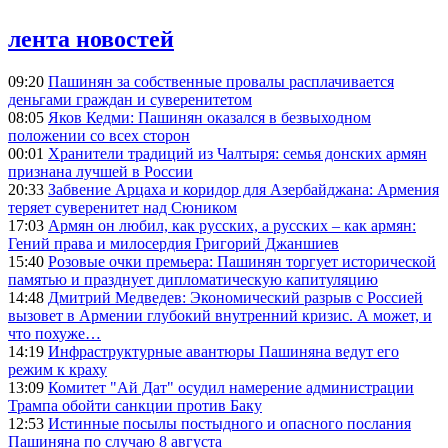
лента новостей
09:20
Пашинян за собственные провалы расплачивается
деньгами граждан и суверенитетом
08:05
Яков Кедми: Пашинян оказался в безвыходном
положении со всех сторон
00:01
Хранители традиций из Чалтыря: семья донских армян
признана лучшей в России
20:33
Забвение Арцаха и коридор для Азербайджана: Армения
теряет суверенитет над Сюником
17:03
Армян он любил, как русских, а русских – как армян:
Гений права и милосердия Григорий Джаншиев
15:40
Розовые очки премьера: Пашинян торгует исторической
памятью и празднует дипломатическую капитуляцию
14:48
Дмитрий Медведев: Экономический разрыв с Россией
вызовет в Армении глубокий внутренний кризис. А может, и
что похуже…
14:19
Инфраструктурные авантюры Пашиняна ведут его
режим к краху
13:09
Комитет "Ай Дат" осудил намерение администрации
Трампа обойти санкции против Баку
12:53
Истинные посылы постыдного и опасного послания
Пашиняна по случаю 8 августа