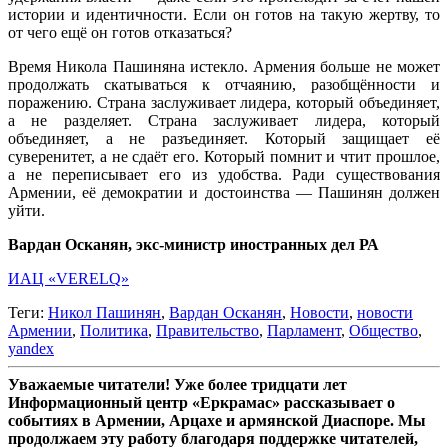
истории и идентичности. Если он готов на такую жертву, то
от чего ещё он готов отказаться?
Время Никола Пашиняна истекло. Армения больше не может
продолжать скатываться к отчаянию, разобщённости и
поражению. Страна заслуживает лидера, который объединяет,
а не разделяет. Страна заслуживает лидера, который
объединяет, а не разъединяет. Который защищает её
суверенитет, а не сдаёт его. Который помнит и чтит прошлое,
а не переписывает его из удобства. Ради существования
Армении, её демократии и достоинства — Пашинян должен
уйти.
Вардан Осканян, экс-министр иностранных дел РА
ИАЦ «VERELQ»
Теги:
Никол Пашинян
,
Вардан Осканян
,
Новости
,
новости
Армении
,
Политика
,
Правительство
,
Парламент
,
Общество
,
yandex
Уважаемые читатели! Уже более тридцати лет
Информационный центр «Еркрамас» рассказывает о
событиях в Армении, Арцахе и армянской Диаспоре. Мы
продолжаем эту работу благодаря поддержке читателей,