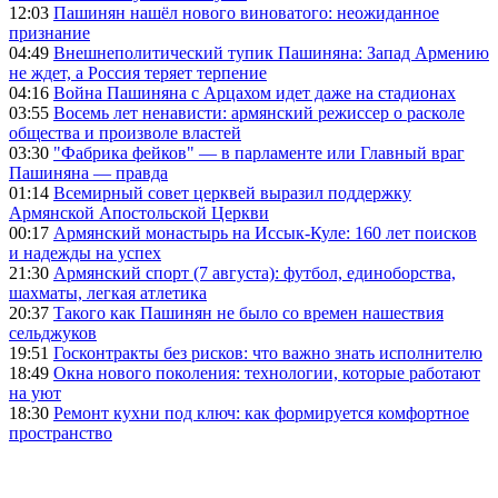
12:03
Пашинян нашёл нового виноватого: неожиданное
признание
04:49
Внешнеполитический тупик Пашиняна: Запад Армению
не ждет, а Россия теряет терпение
04:16
Война Пашиняна с Арцахом идет даже на стадионах
03:55
Восемь лет ненависти: армянский режиссер о расколе
общества и произволе властей
03:30
"Фабрика фейков" — в парламенте или Главный враг
Пашиняна — правда
01:14
Всемирный совет церквей выразил поддержку
Армянской Апостольской Церкви
00:17
Армянский монастырь на Иссык-Куле: 160 лет поисков
и надежды на успех
21:30
Армянский спорт (7 августа): футбол, единоборства,
шахматы, легкая атлетика
20:37
Такого как Пашинян не было со времен нашествия
сельджуков
19:51
Госконтракты без рисков: что важно знать исполнителю
18:49
Окна нового поколения: технологии, которые работают
на уют
18:30
Ремонт кухни под ключ: как формируется комфортное
пространство