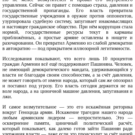
управления. Сейчас он правит с помощью страха, давления и
государственной пропаганды. Его власть превратила
государственные учреждения в оружие против оппонентов,
узурпировала судебную систему, запугивает инакомыслящих
и настоящее гражданское общество. При нём коррупция стала
нормой, государственные ресурсы текут в карманы
приближённых, а простые армяне оставлены в нищете и
разочаровании. Он превратил Армению из слабой демократии
в автократию — под прикрытием иллюзорной легитимности.
Исследования показывают, что всего лишь 10 процентов
граждан Армении всё ещё поддерживают Пашиняна. Человек,
не имеющий демократического мандата, удерживающийся у
власти не благодаря своим способностям, а за счёт давления,
не может говорить от имени народа, который сам же опозорил
и поставил под угрозу. Его власть сегодня держится не на
воле народа, а на циничной машине давления, запугивания и
лжи.
И самое возмутительное — это его искажённая риторика
вокруг Геноцида армян. Искажение трагедии нашего народа
любым армянским лидером — непростительно. Это —
осквернение памяти, циничный политический расчёт,
который показывает, как далеко готов зайти Пашинян ради
удержания власти — даже если это происходит за счёт нашей