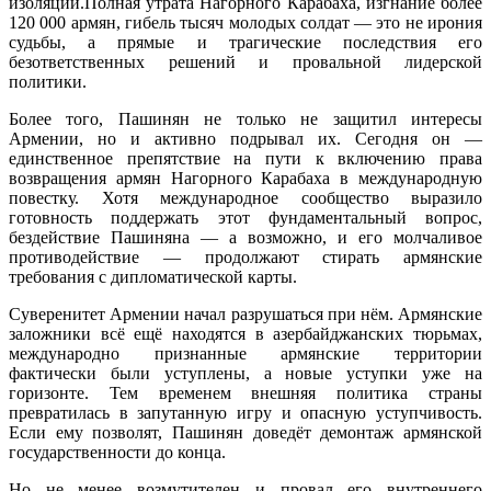
изоляции.Полная утрата Нагорного Карабаха, изгнание более
120 000 армян, гибель тысяч молодых солдат — это не ирония
судьбы, а прямые и трагические последствия его
безответственных решений и провальной лидерской
политики.
Более того, Пашинян не только не защитил интересы
Армении, но и активно подрывал их. Сегодня он —
единственное препятствие на пути к включению права
возвращения армян Нагорного Карабаха в международную
повестку. Хотя международное сообщество выразило
готовность поддержать этот фундаментальный вопрос,
бездействие Пашиняна — а возможно, и его молчаливое
противодействие — продолжают стирать армянские
требования с дипломатической карты.
Суверенитет Армении начал разрушаться при нём. Армянские
заложники всё ещё находятся в азербайджанских тюрьмах,
международно признанные армянские территории
фактически были уступлены, а новые уступки уже на
горизонте. Тем временем внешняя политика страны
превратилась в запутанную игру и опасную уступчивость.
Если ему позволят, Пашинян доведёт демонтаж армянской
государственности до конца.
Но не менее возмутителен и провал его внутреннего