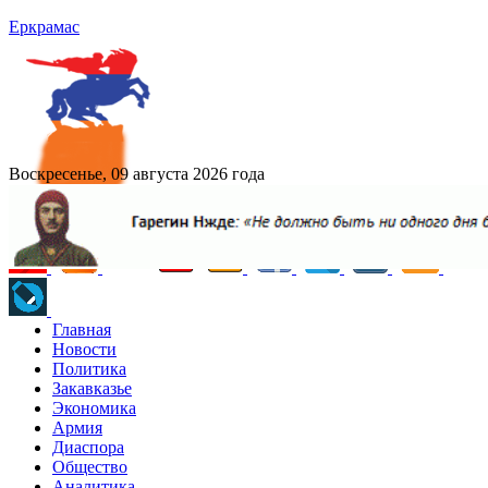
Еркрамас
Воскресенье, 09 августа 2026 года
Главная
Новости
Политика
Закавказье
Экономика
Армия
Диаспора
Общество
Аналитика