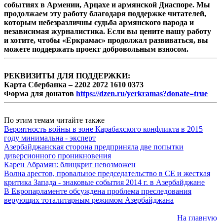
событиях в Армении, Арцахе и армянской Диаспоре. Мы
продолжаем эту работу благодаря поддержке читателей,
которым небезразличны судьба армянского народа и
независимая журналистика. Если вы цените нашу работу
и хотите, чтобы «Еркрамас» продолжал развиваться, вы
можете поддержать проект добровольным взносом.
РЕКВИЗИТЫ ДЛЯ ПОДДЕРЖКИ:
Карта Сбербанка – 2202 2072 1610 0373
Форма для донатов
https://dzen.ru/yerkramas?donate=true
По этим темам читайте также
Вероятность войны в зоне Карабахского конфликта в 2015
году минимальна - эксперт
Азербайджанская сторона предприняла две попытки
диверсионного проникновения
Карен Абрамян: блицкриг невозможен
Волна арестов, провальное председательство в СЕ и жесткая
критика Запада - знаковые события 2014 г. в Азербайджане
В Европарламенте обсуждена проблема преследования
верующих тоталитарным режимом Азербайджана
На главную