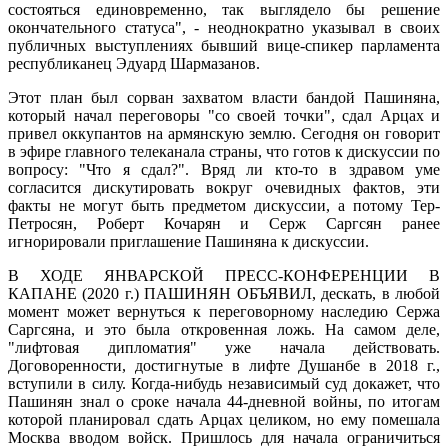
состояться единовременно, так выглядело бы решение
окончательного статуса", - неоднократно указывал в своих
публичных выступлениях бывший вице-спикер парламента
республиканец Эдуард Шармазанов.
Этот план был сорван захватом власти бандой Пашиняна,
который начал переговоры "со своей точки", сдал Арцах и
привел оккупантов на армянскую землю. Сегодня он говорит
в эфире главного телеканала страны, что готов к дискуссии по
вопросу: "Что я сдал?". Вряд ли кто-то в здравом уме
согласится дискутировать вокруг очевидных фактов, эти
факты не могут быть предметом дискуссии, а потому Тер-
Петросян, Роберт Кочарян и Серж Саргсян ранее
игнорировали приглашение Пашиняна к дискуссии.
В ХОДЕ ЯНВАРСКОЙ ПРЕСС-КОНФЕРЕНЦИИ В
КАПАНЕ (2020 г.) ПАШИНЯН ОБЪЯВИЛ, дескать, в любой
момент может вернуться к переговорному наследию Сержа
Саргсяна, и это была откровенная ложь. На самом деле,
"лифтовая дипломатия" уже начала действовать.
Договоренности, достигнутые в лифте Душанбе в 2018 г.,
вступили в силу. Когда-нибудь независимый суд докажет, что
Пашинян знал о сроке начала 44-дневной войны, по итогам
которой планировал сдать Арцах целиком, но ему помешала
Москва вводом войск. Пришлось для начала ограничиться