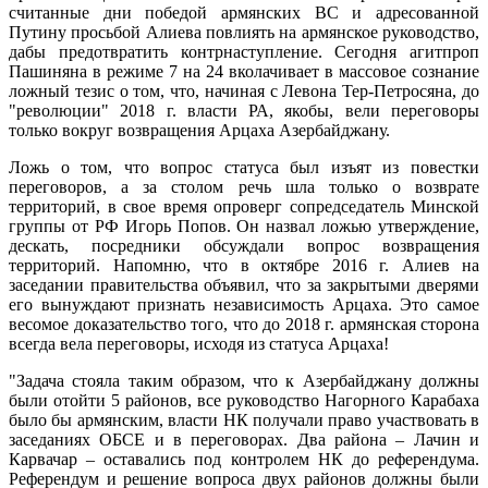
считанные дни победой армянских ВС и адресованной
Путину просьбой Алиева повлиять на армянское руководство,
дабы предотвратить контрнаступление. Сегодня агитпроп
Пашиняна в режиме 7 на 24 вколачивает в массовое сознание
ложный тезис о том, что, начиная с Левона Тер-Петросяна, до
"революции" 2018 г. власти РА, якобы, вели переговоры
только вокруг возвращения Арцаха Азербайджану.
Ложь о том, что вопрос статуса был изъят из повестки
переговоров, а за столом речь шла только о возврате
территорий, в свое время опроверг сопредседатель Минской
группы от РФ Игорь Попов. Он назвал ложью утверждение,
дескать, посредники обсуждали вопрос возвращения
территорий. Напомню, что в октябре 2016 г. Алиев на
заседании правительства объявил, что за закрытыми дверями
его вынуждают признать независимость Арцаха. Это самое
весомое доказательство того, что до 2018 г. армянская сторона
всегда вела переговоры, исходя из статуса Арцаха!
"Задача стояла таким образом, что к Азербайджану должны
были отойти 5 районов, все руководство Нагорного Карабаха
было бы армянским, власти НК получали право участвовать в
заседаниях ОБСЕ и в переговорах. Два района – Лачин и
Карвачар – оставались под контролем НК до референдума.
Референдум и решение вопроса двух районов должны были