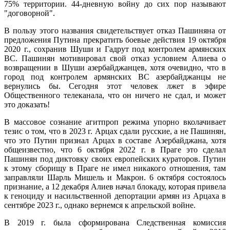
75% территории. 44-дневную войну до сих пор называют
"договорной".
В пользу этого названия свидетельствует отказ Пашиняна от
предложения Путина прекратить боевые действия 19 октября
2020 г., сохранив Шуши и Гадрут под контролем армянских
ВС. Пашинян мотивировал свой отказ условием Алиева о
возвращении в Шуши азербайджанцев, хотя очевидно, что в
город под контролем армянских ВС азербайджанцы не
вернулись бы. Сегодня этот человек лжет в эфире
Общественного телеканала, что он ничего не сдал, и может
это доказать!
В массовое сознание агитпроп режима упорно вколачивает
тезис о том, что в 2023 г. Арцах сдали русские, а не Пашинян,
что это Путин признал Арцах в составе Азербайджана, хотя
общеизвестно, что 6 октября 2022 г. в Праге это сделал
Пашинян под диктовку своих европейских кураторов. Путин
к этому сборищу в Праге не имел никакого отношения, там
заправляли Шарль Мишель и Макрон. 6 октября состоялось
признание, а 12 декабря Алиев начал блокаду, которая привела
к геноциду и насильственной депортации армян из Арцаха в
сентябре 2023 г., однако вернемся к апрельской войне.
В 2019 г. была сформирована Следственная комиссия