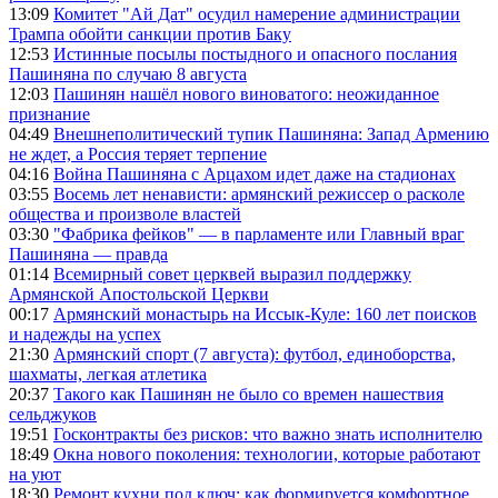
13:09
Комитет "Ай Дат" осудил намерение администрации
Трампа обойти санкции против Баку
12:53
Истинные посылы постыдного и опасного послания
Пашиняна по случаю 8 августа
12:03
Пашинян нашёл нового виноватого: неожиданное
признание
04:49
Внешнеполитический тупик Пашиняна: Запад Армению
не ждет, а Россия теряет терпение
04:16
Война Пашиняна с Арцахом идет даже на стадионах
03:55
Восемь лет ненависти: армянский режиссер о расколе
общества и произволе властей
03:30
"Фабрика фейков" — в парламенте или Главный враг
Пашиняна — правда
01:14
Всемирный совет церквей выразил поддержку
Армянской Апостольской Церкви
00:17
Армянский монастырь на Иссык-Куле: 160 лет поисков
и надежды на успех
21:30
Армянский спорт (7 августа): футбол, единоборства,
шахматы, легкая атлетика
20:37
Такого как Пашинян не было со времен нашествия
сельджуков
19:51
Госконтракты без рисков: что важно знать исполнителю
18:49
Окна нового поколения: технологии, которые работают
на уют
18:30
Ремонт кухни под ключ: как формируется комфортное