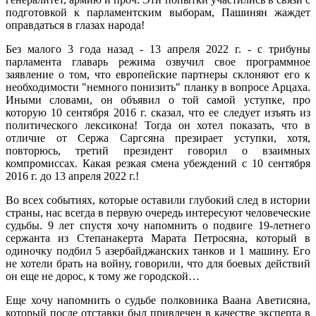
подготовкой к парламентским выборам, Пашинян жаждет
оправдаться в глазах народа!
Без малого 3 года назад - 13 апреля 2022 г. - с трибуны
парламента главарь режима озвучил свое программное
заявление о том, что европейские партнеры склоняют его к
необходимости "немного понизить" планку в вопросе Арцаха.
Иными словами, он объявил о той самой уступке, про
которую 10 сентября 2016 г. сказал, что ее следует изъять из
политического лексикона! Тогда он хотел показать, что в
отличие от Сержа Саргсяна презирает уступки, хотя,
повторюсь, третий президент говорил о взаимных
компромиссах. Какая резкая смена убеждений с 10 сентября
2016 г. до 13 апреля 2022 г.!
Во всех событиях, которые оставили глубокий след в истории
страны, нас всегда в первую очередь интересуют человеческие
судьбы. 9 лет спустя хочу напомнить о подвиге 19-летнего
сержанта из Степанакерта Марата Петросяна, который в
одиночку подбил 5 азербайджанских танков и 1 машину. Его
не хотели брать на войну, говорили, что для боевых действий
он еще не дорос, к тому же городской…
Еще хочу напомнить о судьбе полковника Ваана Аветисяна,
который после отставки был привлечен в качестве эксперта в