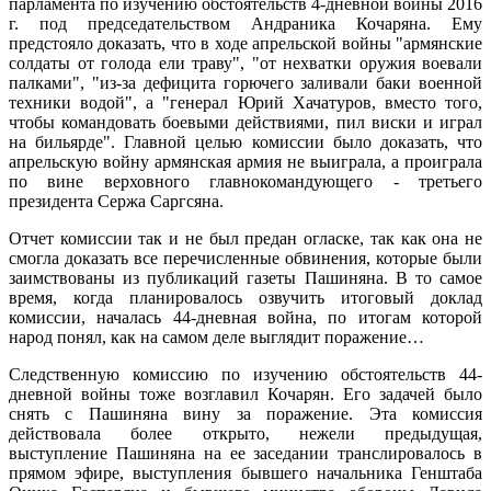
парламента по изучению обстоятельств 4-дневной войны 2016
г. под председательством Андраника Кочаряна. Ему
предстояло доказать, что в ходе апрельской войны "армянские
солдаты от голода ели траву", "от нехватки оружия воевали
палками", "из-за дефицита горючего заливали баки военной
техники водой", а "генерал Юрий Хачатуров, вместо того,
чтобы командовать боевыми действиями, пил виски и играл
на бильярде". Главной целью комиссии было доказать, что
апрельскую войну армянская армия не выиграла, а проиграла
по вине верховного главнокомандующего - третьего
президента Сержа Саргсяна.
Отчет комиссии так и не был предан огласке, так как она не
смогла доказать все перечисленные обвинения, которые были
заимствованы из публикаций газеты Пашиняна. В то самое
время, когда планировалось озвучить итоговый доклад
комиссии, началась 44-дневная война, по итогам которой
народ понял, как на самом деле выглядит поражение…
Следственную комиссию по изучению обстоятельств 44-
дневной войны тоже возглавил Кочарян. Его задачей было
снять с Пашиняна вину за поражение. Эта комиссия
действовала более открыто, нежели предыдущая,
выступление Пашиняна на ее заседании транслировалось в
прямом эфире, выступления бывшего начальника Генштаба