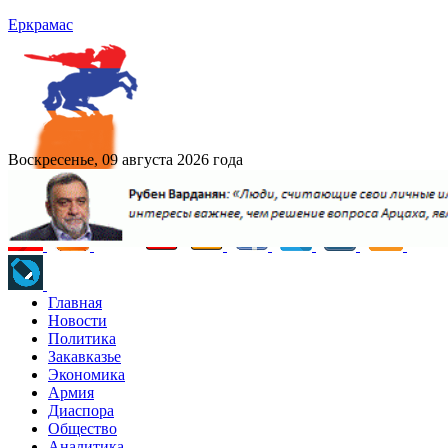
Еркрамас
Воскресенье, 09 августа 2026 года
Главная
Новости
Политика
Закавказье
Экономика
Армия
Диаспора
Общество
Аналитика