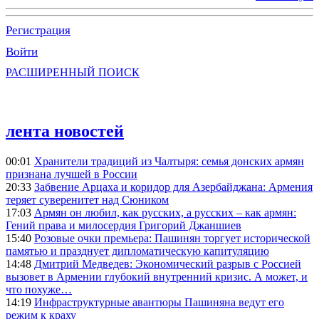
Регистрация
Войти
РАСШИРЕННЫЙ ПОИСК
лента новостей
00:01
Хранители традиций из Чалтыря: семья донских армян
признана лучшей в России
20:33
Забвение Арцаха и коридор для Азербайджана: Армения
теряет суверенитет над Сюником
17:03
Армян он любил, как русских, а русских – как армян:
Гений права и милосердия Григорий Джаншиев
15:40
Розовые очки премьера: Пашинян торгует исторической
памятью и празднует дипломатическую капитуляцию
14:48
Дмитрий Медведев: Экономический разрыв с Россией
вызовет в Армении глубокий внутренний кризис. А может, и
что похуже…
14:19
Инфраструктурные авантюры Пашиняна ведут его
режим к краху