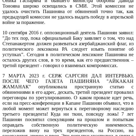
Оника Гаспаряна и бывшего министра обороны Давида
Тонояна широко освещались в СМИ. Этой комиссии не
удалось очистить Пашиняна от обвинений точно так, как
предыдущей комиссии не удалось выдать победу в апрельской
войне за поражение.
10 сентября 2016 г. оппозиционный деятель Пашинян заявил:
"До тех пор, пока официальный Баку заявляет о том, что над
Степанакертом должен развеваться азербайджанский флаг, из
политического лексикона РА следует изъять понятие об
уступках". Сегодня в политическом лексиконе Пашиняна не
осталось других слов, в то время, как его предшественник –
третий президент - говорил о взаимных компромиссах.
7 МАРТА 2023 г. СЕРЖ САРГСЯН ДАЛ ИНТЕРВЬЮ,
ПОСЛЕ ЧЕГО ГАЗЕТА ПАШИНЯНА "АЙКАКАН
ЖАМАНАК" опубликовала пространную статью с
обвинениями в его адрес, дескать, третий президент провалил
переговоры по урегулированию. О каком провале идет речь,
если на пресс-конференции в Капане Пашинян объявил, что в
любой момент может вернуться к переговорному наследию
третьего президента! Куда ни ткни, повсюду ложь! 7 лет
Пашинян посвятил спекуляциям на прошлом и попыткам
оправдать собственную политическую никчемность,
переложив вину на трех президентов, на Россию, на
генералитет, армию и проч. Эти попытки участились в связи с