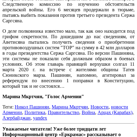
Следственную комиссию по изучению обстоятельств
апрельской войны. Его 6 месяцев продержали в тюрьме,
пытаясь выбить показания против третьего президента Сержа
Саргсяна.
О деле полковника известно мало, так как оно находится под
грифом секретности. По дошедшим до нас сведениям, от
Аветисяна пытались получить сведения о приобретении
противовоздушных систем "ТОР" на сумму в 42 млн долларов
в годы президентства Сержа Саргсяна. По версии Пашиняна,
эти системы не показали себя должным образом в боевых
условиях. Об этом главарь правящей верхушки солгал 11
марта 2020 г. на встрече с жителями общины Татев
Сюникского марза. Пашинян, напомню, агитировал за
референдум по внесению 1 поправки в Конституцию,
который так и не состоялся…
Марина Мкртчян, "Голос Армении"
Теги:
Никол Пашинян
,
Марина Мкртчян
,
Новости
,
новости
Армении
,
Политика
,
Правительство
,
Война
,
Арцах (Карабах)
,
Азербайджан
,
yandex
Уважаемые читатели! Уже более тридцати лет
Информационный центр «Еркрамас» рассказывает о