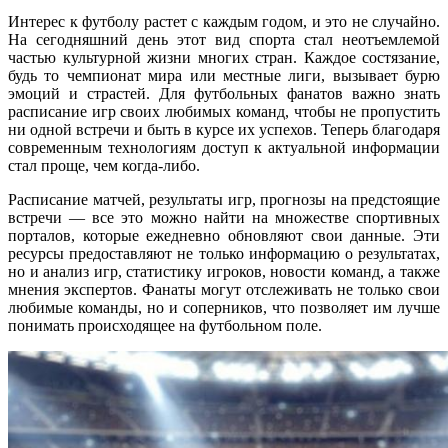
Интерес к футболу растет с каждым годом, и это не случайно.
На сегодняшний день этот вид спорта стал неотъемлемой
частью культурной жизни многих стран. Каждое состязание,
будь то чемпионат мира или местные лиги, вызывает бурю
эмоций и страстей. Для футбольных фанатов важно знать
расписание игр своих любимых команд, чтобы не пропустить
ни одной встречи и быть в курсе их успехов. Теперь благодаря
современным технологиям доступ к актуальной информации
стал проще, чем когда-либо.
Расписание матчей, результаты игр, прогнозы на предстоящие
встречи — все это можно найти на множестве спортивных
порталов, которые ежедневно обновляют свои данные. Эти
ресурсы предоставляют не только информацию о результатах,
но и анализ игр, статистику игроков, новости команд, а также
мнения экспертов. Фанаты могут отслеживать не только свои
любимые команды, но и соперников, что позволяет им лучше
понимать происходящее на футбольном поле.