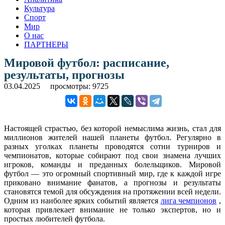
Культура
Спорт
Мир
О нас
ПАРТНЕРЫ
Мировой футбол: расписание,
результаты, прогнозы
03.04.2025
просмотры: 9725
Настоящей страстью, без которой немыслима жизнь, стал для
миллионов жителей нашей планеты футбол. Регулярно в
разных уголках планеты проводятся сотни турниров и
чемпионатов, которые собирают под свои знамена лучших
игроков, команды и преданных болельщиков. Мировой
футбол — это огромный спортивный мир, где к каждой игре
приковано внимание фанатов, а прогнозы и результаты
становятся темой для обсуждения на протяжении всей недели.
Одним из наиболее ярких событий является
лига чемпионов
,
которая привлекает внимание не только экспертов, но и
простых любителей футбола.