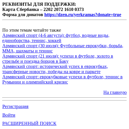
РЕКВИЗИТЫ ДЛЯ ПОДДЕРЖКИ:
Карта Сбербанка – 2202 2072 1610 0373
Форма для донатов
https://dzen.ru/yerkramas?donate=true
По этим темам читайте также
Армянский спорт (4-6 августа): футбол, водные виды,
единоборства, теннис, хоккей
Армянский спорт (30 июля): Футбольные еврокубки, борьба,
MMA, шахматы и теннис
Армянский спорт (21 июля): успехи в футболе, золото в
стрельбе и поездка борцов в Баку
Армянский спорт: исторический успех в еврокубках,
трансферные новости, победы на ковре и паркете
Армянский спорт: еврокубковые успехи в футболе, теннис в
Румынии и олимпийский кризис
На главную
Регистрация
Войти
РАСШИРЕННЫЙ ПОИСК