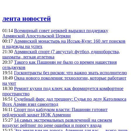
лента новостей
01:14
Всемирный совет церквей выразил поддержку
Армянской Апостольской Церкви
00:17
Армянский монастырь на Иссык-Куле: 160 лет поисков
и надежды на успех
21:30
Армянский спорт (7 августа): футбол, единоборства,
шахматы, легкая атлетика
20:37
Такого как Пашинян не было со времен нашествия
сельджуков
19:51
Госконтракты без рисков: что важно знать исполнителю
18:49
Окна нового поколения: технологии, которые работают
на уют
18:30
Ремонт кухни под ключ: как формируется комфортное
пространство
16:51
Судебный фарс дал трещину: Судья по делу Католикоса
Всех Армян взял самоотвод
16:11
Спорт под каблуком власти: Пашинян готовит
рейдерский захват НОК Армении
15:27
14 самых экстремальных развлечений на свежем
воздухе: рейтинг по цене ошибки и порогу входа
15:15
Эта земля вам не дорога, Армения для вас — всего лишь