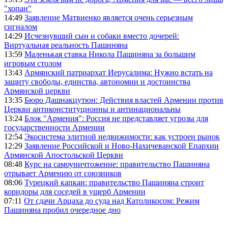
"хопан"
14:49
Заявление Матвиенко является очень серьезным
сигналом
14:29
Исчезнувший сын и собаки вместо дочерей:
Виртуальная реальность Пашиняна
13:59
Маленькая ставка Никола Пашиняна за большим
игровым столом
13:43
Армянский патриархат Иерусалима: Нужно встать на
защиту свободы, единства, автономии и достоинства
Армянской церкви
13:35
Бюро Дашнакцутюн: Действия властей Армении против
Церкви антиконституционны и антинациональны
13:24
Блок "Армения": Россия не представляет угрозы для
государственности Армении
12:54
Экосистема элитной недвижимости: как устроен рынок
12:29
Заявление Российской и Ново-Нахичеванской Епархии
Армянской Апостольской Церкви
08:48
Курс на самоуничтожение: правительство Пашиняна
отрывает Армению от союзников
08:06
Турецкий капкан: правительство Пашиняна строит
коридоры для соседей в ущерб Армении
07:11
От сдачи Арцаха до суда над Католикосом: Режим
Пашиняна пробил очередное дно