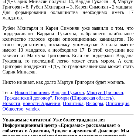
«ГД» Сарик Минасян получил 14, Вардан Гукасян - 8, Мартун
Григорян - 6, Рубен Мхитарян – 3, Карен Симонян - 2 мандата.
Для формирования большинства необходимо иметь 17
мандатов.
Рубен Мхитарян и Карен Симонян уже заявили о том, что
поддерживают Вардана Гукасяна, набравшего наибольшее
количество голосов среди оппозиционных кандидатов. Но
этого недостаточно, поскольку упомянутые 3 силы вместе
имеют 13 мандатов, а необходимо 17. В этой ситуации все
зависит от Мартуна Григоряна. Если он поддержит Вардана
Гукасяна, то последний легко может стать мэром. А если
Григорян поддержит «ГД», то градоначальником может стать
Сарик Минасян.
Никто не знает, как долго Мартун Григорян будет молчать.
Теги:
Никол Пашинян
,
Вардан Гукасян
,
Мартун Григорян
,
"Гражданский договор"
,
Гюмри (Ширакская область)
,
Новости
,
новости Армении
,
Политика
,
Выборы
,
Оппозиция
,
Общество
,
yandex
Уважаемые читатели! Уже более тридцати лет
Информационный центр «Еркрамас» рассказывает о
событиях в Армении, Арцахе и армянской Диаспоре. Мы