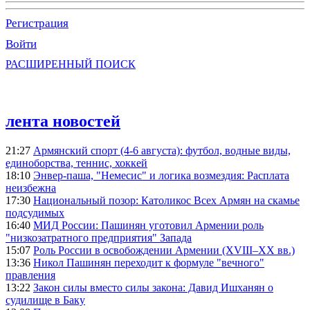
Регистрация
Войти
РАСШИРЕННЫЙ ПОИСК
лента новостей
21:27
Армянский спорт (4-6 августа): футбол, водные виды,
единоборства, теннис, хоккей
18:10
Энвер-паша, "Немесис" и логика возмездия: Расплата
неизбежна
17:30
Национальный позор: Католикос Всех Армян на скамье
подсудимых
16:40
МИД России: Пашинян уготовил Армении роль
"низкозатратного предприятия" Запада
15:07
Роль России в освобождении Армении (XVIII–XX вв.)
13:36
Никол Пашинян переходит к формуле "вечного"
правления
13:22
Закон силы вместо силы закона: Давид Ишханян о
судилище в Баку