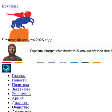
Еркрамас
Четверг, 06 августа 2026 года
Главная
Новости
Политика
Закавказье
Экономика
Армия
Диаспора
Общество
Аналитика