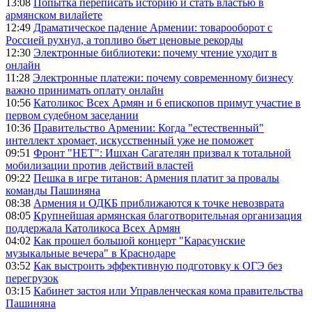
13:08
Попытка переписать историю и стать властью в
армянском вилайете
12:49
Драматическое падение Армении: товарооборот с
Россией рухнул, а топливо бьет ценовые рекорды
12:30
Электронные библиотеки: почему чтение уходит в
онлайн
11:28
Электронные платежи: почему современному бизнесу
важно принимать оплату онлайн
10:56
Католикос Всех Армян и 6 епископов примут участие в
первом судебном заседании
10:36
Правительство Армении: Когда "естественный"
интеллект хромает, искусственный уже не поможет
09:51
Фронт "НЕТ": Ишхан Сагателян призвал к тотальной
мобилизации против действий властей
09:22
Пешка в игре титанов: Армения платит за провалы
команды Пашиняна
08:38
Армения и ОДКБ приближаются к точке невозврата
08:05
Крупнейшая армянская благотворительная организация
поддержала Католикоса Всех Армян
04:02
Как прошел большой концерт "Карасунские
музыкальные вечера" в Краснодаре
03:52
Как выстроить эффективную подготовку к ОГЭ без
перегрузок
03:15
Кабинет застоя или Управленческая кома правительства
Пашиняна