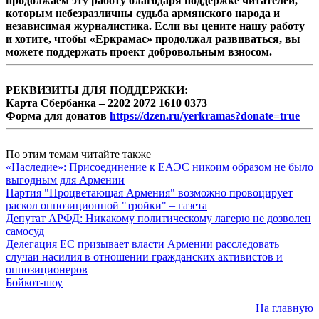
продолжаем эту работу благодаря поддержке читателей,
которым небезразличны судьба армянского народа и
независимая журналистика. Если вы цените нашу работу
и хотите, чтобы «Еркрамас» продолжал развиваться, вы
можете поддержать проект добровольным взносом.
РЕКВИЗИТЫ ДЛЯ ПОДДЕРЖКИ:
Карта Сбербанка – 2202 2072 1610 0373
Форма для донатов
https://dzen.ru/yerkramas?donate=true
По этим темам читайте также
«Наследие»: Присоединение к ЕАЭС никоим образом не было
выгодным для Армении
Партия "Процветающая Армения" возможно провоцирует
раскол оппозиционной "тройки" – газета
Депутат АРФД: Никакому политическому лагерю не дозволен
самосуд
Делегация ЕС призывает власти Армении расследовать
случаи насилия в отношении гражданских активистов и
оппозиционеров
Бойкот-шоу
На главную