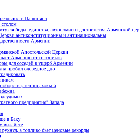
 реальность Пашиняна
 столом
иту свободы, единства, автономии и достоинства Армянской це
Церкви антиконституционны и антинациональны
ударственности Армении
Армянской Апостольской Церкви
ывает Армению от союзников
оры для соседей в ущерб Армении
яна пробил очередное дно
градировать
вникам
ноборства, теннис, хоккей
избежна
подсудимых
ратного предприятия" Запада
ия
ще в Баку
м вилайете
 рухнул, а топливо бьет ценовые рекорды
н