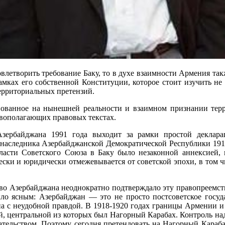
влетворить требование Баку, то в духе взаимности Армения та
мках его собственной Конституции, которое стоит изучить не т
ерриториальных претензий.
нованное на нынешней реальности и взаимном признании терр
вополагающих правовых текстах.
зербайджана 1991 года выходит за рамки простой деклара
наследника Азербайджанской Демократической Республики 1918-
власти Советского Союза в Баку было незаконной аннексией, 
ски и юридически отмежевывается от советской эпохи, в том чи
во Азербайджана неоднократно подтверждало эту правопреемст
ыло ясным: Азербайджан — это не просто постсоветское госуда
на с неудобной правдой. В 1918-1920 годах границы Армении 
, центральной из которых был Нагорный Карабах. Контроль над
ельством. Поэтому сегодня претендовать на Нагорный Карабах,