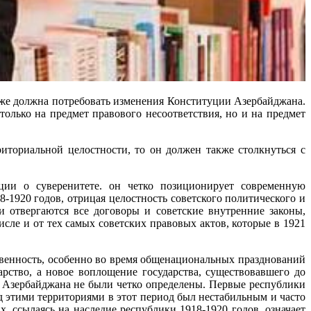
кже должна потребовать изменения Конституции Азербайджана.
олько на предмет правового несоответствия, но и на предмет
иториальной целостности, то он должен также столкнуться с
ции о суверенитете. он четко позиционирует современную
1920 годов, отрицая целостность советского политического и
и отвергаются все договоры и советские внутренние законы,
сле и от тех самых советских правовых актов, которые в 1921
венность, особенно во время общенациональных празднований
рство, а новое воплощение государства, существовавшего до
и Азербайджана не были четко определены. Первые республики
 этими территориями в этот период был нестабильным и часто
 ссылаясь на наследие республики 1918-1920 годов, означает