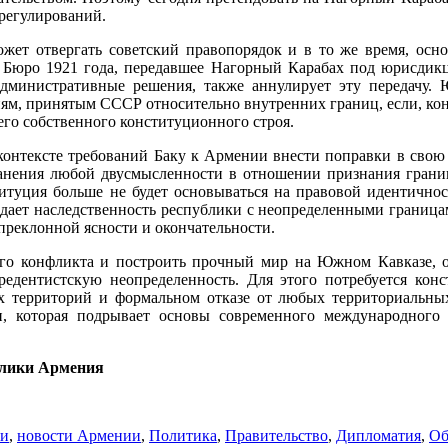
регулирований.
жет отвергать советский правопорядок и в то же время, осно
го Бюро 1921 года, передавшее Нагорный Карабах под юрисдик
административные решения, также аннулирует эту передачу. 
иям, принятым СССР относительно внутренних границ, если, кон
го собственного конституционного строя.
 контексте требований Баку к Армении внести поправки в свою 
анения любой двусмысленности в отношении признания грани
титуция больше не будет основываться на правовой идентичнос
дает наследственность республики с неопределенными граница
преклонной ясности и окончательности.
ого конфликта и построить прочный мир на Южном Кавказе, он 
рредентистскую неопределенность. Для этого потребуется кон
 территорий и формальном отказе от любых территориальных
, которая подрывает основы современного международного
блики Армения
ти
,
новости Армении
,
Политика
,
Правительство
,
Дипломатия
,
Об