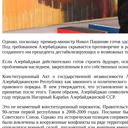
Однако, поскольку премьер-министр Никол Пашинян готов удо
Под требованием Азербайджана скрывается противоречие в ра
созданного им прецедента дестабилизирующих и возможных т
Если Азербайджан действительно готов строить будущее, ос
проблемным наследием, закрепленным в его собственных осно
Конституционный Акт о государственной независимости А
Азербайджанскую Республику как законного и политического 
правового порядка. В нем утверждается, что установление 
принятые после этого. Таким образом, Азербайджан символиче
году передали Нагорный Карабах Азербайджанской ССР.
Это не незаметный конституционный пережиток. Правительст
90-летия первой республики в 2008-2009 годах. Послание б
Советского Союза. Однако эта историческая позиция сопряже
были вовлечены в вооруженные конфликты на ряде территорий
определялся военной силой, дипломатией или внешним вмешат