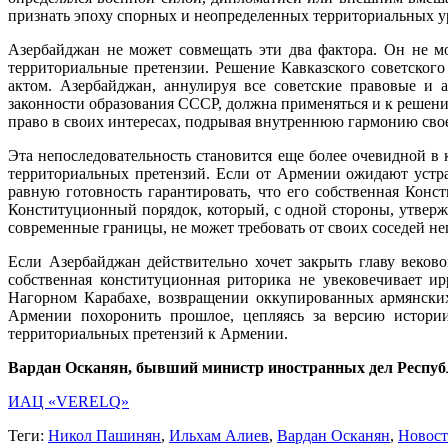
признать эпоху спорных и неопределенных территориальных у
Азербайджан не может совмещать эти два фактора. Он не мо
территориальные претензии. Решение Кавказского советско
актом. Азербайджан, аннулируя все советские правовые и 
законности образования СССР, должна применяться и к решен
право в своих интересах, подрывая внутреннюю гармонию свое
Эта непоследовательность становится еще более очевидной в
территориальных претензий. Если от Армении ожидают устр
равную готовность гарантировать, что его собственная Конс
Конституционный порядок, который, с одной стороны, утверж
современные границы, не может требовать от своих соседей не
Если Азербайджан действительно хочет закрыть главу веков
собственная конституционная риторика не увековечивает и
Нагорном Карабахе, возвращении оккупированных армянских
Армении похоронить прошлое, цепляясь за версию истории
территориальных претензий к Армении.
Вардан Осканян, бывший министр иностранных дел Респу
ИАЦ «VERELQ»
Теги:
Никол Пашинян
,
Ильхам Алиев
,
Вардан Осканян
,
Новос