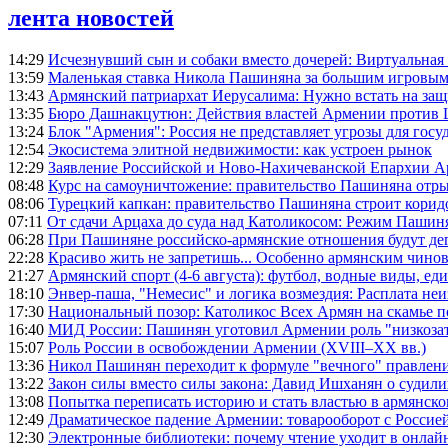
лента новостей
14:29
Исчезнувший сын и собаки вместо дочерей: Виртуальная
13:59
Маленькая ставка Никола Пашиняна за большим игровым
13:43
Армянский патриархат Иерусалима: Нужно встать на защ
13:35
Бюро Дашнакцутюн: Действия властей Армении против 
13:24
Блок "Армения": Россия не представляет угрозы для гос
12:54
Экосистема элитной недвижимости: как устроен рынок
12:29
Заявление Российской и Ново-Нахичеванской Епархии 
08:48
Курс на самоуничтожение: правительство Пашиняна отр
08:06
Турецкий капкан: правительство Пашиняна строит корид
07:11
От сдачи Арцаха до суда над Католикосом: Режим Пашин
06:28
При Пашиняне российско-армянские отношения будут де
22:28
Красиво жить не запретишь... Особенно армянским чино
21:27
Армянский спорт (4-6 августа): футбол, водные виды, еди
18:10
Энвер-паша, "Немесис" и логика возмездия: Расплата не
17:30
Национальный позор: Католикос Всех Армян на скамье 
16:40
МИД России: Пашинян уготовил Армении роль "низкозат
15:07
Роль России в освобождении Армении (XVIII–XX вв.)
13:36
Никол Пашинян переходит к формуле "вечного" правлен
13:22
Закон силы вместо силы закона: Давид Ишханян о судили
13:08
Попытка переписать историю и стать властью в армянско
12:49
Драматическое падение Армении: товарооборот с Россией
12:30
Электронные библиотеки: почему чтение уходит в онлай