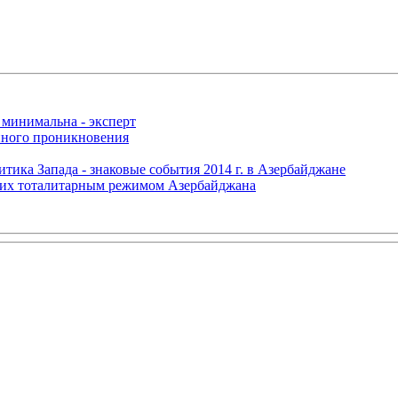
 минимальна - эксперт
нного проникновения
итика Запада - знаковые события 2014 г. в Азербайджане
щих тоталитарным режимом Азербайджана