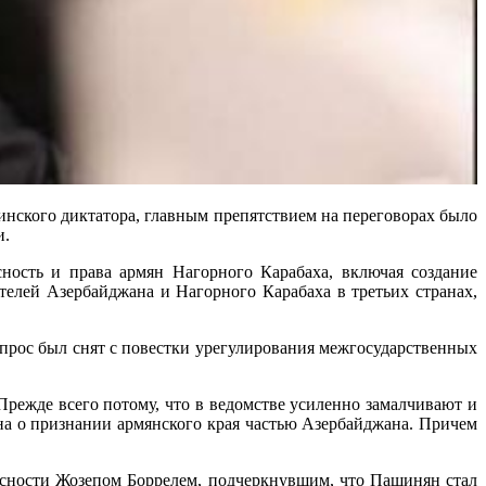
го диктатора, главным препятствием на переговорах было
и.
ность и права армян Нагорного Карабаха, включая создание
елей Азербайджана и Нагорного Карабаха в третьих странах,
прос был снят с повестки урегулирования межгосударственных
 Прежде всего потому, что в ведомстве усиленно замалчивают и
на о признании армянского края частью Азербайджана. Причем
асности Жозепом Боррелем, подчеркнувшим, что Пашинян стал