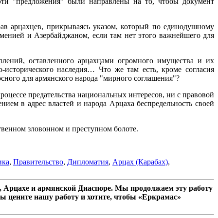
эти "предложения" были направлены на то, чтобы документ
цахцев, прикрываясь указом, который по единодушному
енией и Азербайджаном, если там нет этого важнейшего для
плений, оставленного арцахцами огромного имущества и их
-исторического наследия… Что же там есть, кроме согласия
сного для армянского народа "мирного соглашения"?
роцессе предательства национальных интересов, ни с правовой
ием в адрес властей и народа Арцаха беспредельность своей
ственном зловонном и преступном болоте.
ика
,
Правительство
,
Дипломатия
,
Арцах (Карабах)
,
 Арцахе и армянской Диаспоре. Мы продолжаем эту работу
ы цените нашу работу и хотите, чтобы «Еркрамас»