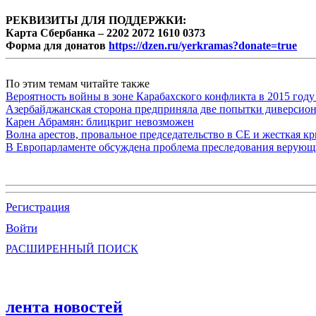
РЕКВИЗИТЫ ДЛЯ ПОДДЕРЖКИ:
Карта Сбербанка – 2202 2072 1610 0373
Форма для донатов
https://dzen.ru/yerkramas?donate=true
По этим темам читайте также
Вероятность войны в зоне Карабахского конфликта в 2015 году
Азербайджанская сторона предприняла две попытки диверсио
Карен Абрамян: блицкриг невозможен
Волна арестов, провальное председательство в СЕ и жесткая кр
В Европарламенте обсуждена проблема преследования верую
Регистрация
Войти
РАСШИРЕННЫЙ ПОИСК
лента новостей