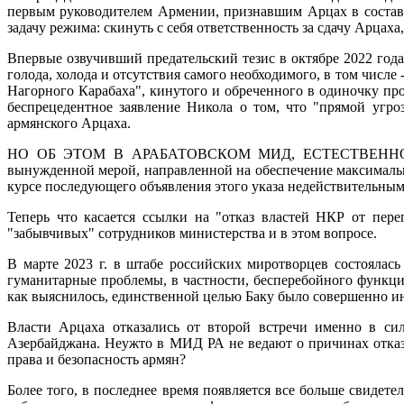
первым руководителем Армении, признавшим Арцах в состав
задачу режима: скинуть с себя ответственность за сдачу Арцах
Впервые озвучивший предательский тезис в октябре 2022 года
голода, холода и отсутствия самого необходимого, в том числ
Нагорного Карабаха", кинутого и обреченного в одиночку пр
беспрецедентное заявление Никола о том, что "прямой угро
армянского Арцаха.
НО ОБ ЭТОМ В АРАБАТОВСКОМ МИД, ЕСТЕСТВЕННО, ПР
вынужденной мерой, направленной на обеспечение максималь
курсе последующего объявления этого указа недействительным
Теперь что касается ссылки на "отказ властей НКР от пере
"забывчивых" сотрудников министерства и в этом вопросе.
В марте 2023 г. в штабе российских миротворцев состоялась
гуманитарные проблемы, в частности, бесперебойного функци
как выяснилось, единственной целью Баку было совершенно и
Власти Арцаха отказались от второй встречи именно в сил
Азербайджана. Неужто в МИД РА не ведают о причинах отказа
права и безопасность армян?
Более того, в последнее время появляется все больше свидете