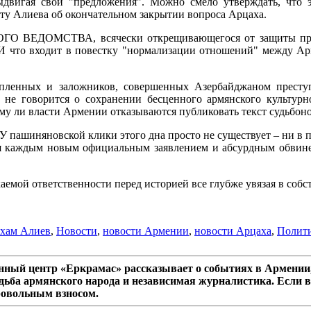
ыдвигая свои "предложения". Можно смело утверждать, что 
ту Алиева об окончательном закрытии вопроса Арцаха.
ОМСТВА, всячески открещивающегося от защиты прав ар
И что входит в повестку "нормализации отношений" между Арм
 пленных и заложников, совершенных Азербайджаном престу
 не говорится о сохранении бесценного армянского культурно
у ли власти Армении отказываются публиковать текст судьбоно
 пашиняновской клики этого дна просто не существует – ни в п
вая каждым новым официальным заявлением и абсурдным обвинен
аемой ответственности перед историей все глубже увязая в соб
хам Алиев
,
Новости
,
новости Армении
,
новости Арцаха
,
Полит
ный центр «Еркрамас» рассказывает о событиях в Армении,
дьба армянского народа и независимая журналистика. Если в
ровольным взносом.