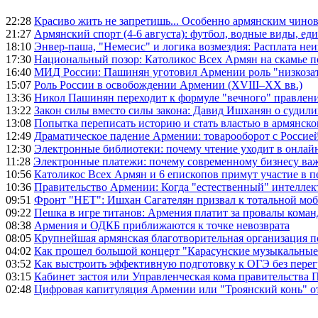
22:28
Красиво жить не запретишь... Особенно армянским чино
21:27
Армянский спорт (4-6 августа): футбол, водные виды, еди
18:10
Энвер-паша, "Немесис" и логика возмездия: Расплата не
17:30
Национальный позор: Католикос Всех Армян на скамье 
16:40
МИД России: Пашинян уготовил Армении роль "низкозат
15:07
Роль России в освобождении Армении (XVIII–XX вв.)
13:36
Никол Пашинян переходит к формуле "вечного" правлен
13:22
Закон силы вместо силы закона: Давид Ишханян о судили
13:08
Попытка переписать историю и стать властью в армянско
12:49
Драматическое падение Армении: товарооборот с Россией
12:30
Электронные библиотеки: почему чтение уходит в онлай
11:28
Электронные платежи: почему современному бизнесу ва
10:56
Католикос Всех Армян и 6 епископов примут участие в п
10:36
Правительство Армении: Когда "естественный" интеллек
09:51
Фронт "НЕТ": Ишхан Сагателян призвал к тотальной моб
09:22
Пешка в игре титанов: Армения платит за провалы ком
08:38
Армения и ОДКБ приближаются к точке невозврата
08:05
Крупнейшая армянская благотворительная организация 
04:02
Как прошел большой концерт "Карасунские музыкальные 
03:52
Как выстроить эффективную подготовку к ОГЭ без перег
03:15
Кабинет застоя или Управленческая кома правительства
02:48
Цифровая капитуляция Армении или "Троянский конь" 