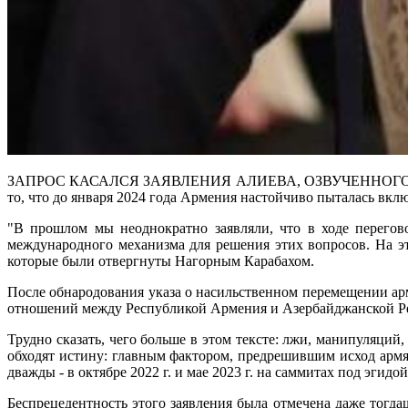
ЗАПРОС КАСАЛСЯ ЗАЯВЛЕНИЯ АЛИЕВА, ОЗВУЧЕННОГО на пресс
то, что до января 2024 года Армения настойчиво пыталась вк
"В прошлом мы неоднократно заявляли, что в ходе перегов
международного механизма для решения этих вопросов. На э
которые были отвергнуты Нагорным Карабахом.
После обнародования указа о насильственном перемещении ар
отношений между Республикой Армения и Азербайджанской Ре
Трудно сказать, чего больше в этом тексте: лжи, манипуляций
обходят истину: главным фактором, предрешившим исход армя
дважды - в октябре 2022 г. и мае 2023 г. на саммитах под эгидо
Беспрецедентность этого заявления была отмечена даже тог