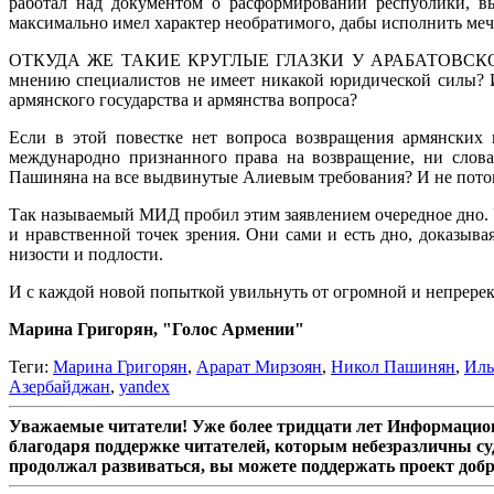
работал над документом о расформировании республики, в
максимально имел характер необратимого, дабы исполнить меч
ОТКУДА ЖЕ ТАКИЕ КРУГЛЫЕ ГЛАЗКИ У АРАБАТОВСКОГО ВЕД
мнению специалистов не имеет никакой юридической силы? 
армянского государства и армянства вопроса?
Если в этой повестке нет вопроса возвращения армянских
международно признанного права на возвращение, ни слова
Пашиняна на все выдвинутые Алиевым требования? И не потом
Так называемый МИД пробил этим заявлением очередное дно. У
и нравственной точек зрения. Они сами и есть дно, доказы
низости и подлости.
И с каждой новой попыткой увильнуть от огромной и непререк
Марина Григорян, "Голос Армении"
Теги:
Марина Григорян
,
Арарат Мирзоян
,
Никол Пашинян
,
Иль
Азербайджан
,
yandex
Уважаемые читатели! Уже более тридцати лет Информацион
благодаря поддержке читателей, которым небезразличны су
продолжал развиваться, вы можете поддержать проект доб