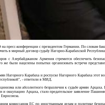
-конференции с президентом Германии. По словам бакинско
лючить в мирный договор судьбу Нагорно-Карабахской Республик
оров с Азербайджаном Армения стремится обеспечить безопас
то же были нацелены попытки организовать встречи представит
мян Нагорного Карабаха и роспуске Нагорного Карабаха этот во
спубликой", - ответили в МИД.
, цинизма или абсолютного безразличия к судьбе армян Арцаха.
н и оккупацию Арцаха, стало предательское заявление Пашиня
й Евросоюза.
дашним комиссаром ЕС по иностранным делам и политике безоп