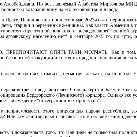
е Азербайджана. Но возглавляемый Арабатом Мирзояном МИД с
а, полностью возложив вину на его руководство и народ.
 в Праге, Пашинян повторил его в мае 2023-го – в период жес
е - дети, старики и беременные женщины. Как власти Армении в э
отивостоять преступной политике и последовавшей военной агре
зы армянскому населению нет" в сентябре 2023-го, по сути, 
ЕДПОЧИТАЮТ ОПЯТЬ-ТАКИ МОЛЧАТЬ. Как и том, что ук
но безопасной эвакуации и спасения преданных пашиняновским 
.
говоров в третьих странах", несмотря, дескать, на попытки
 первая встреча представителей Степанакерта и Баку, в ходе
онирования Бердзорского (Лачинского) коридора. Однако все ус
ное – обсуждение "интеграционных процессов".
у неприемлемости этого вопроса для народа республики, за
? Или там действительно считают, что в составе геноцидально
льств и доказательств того, что Пашинян не только был полнос