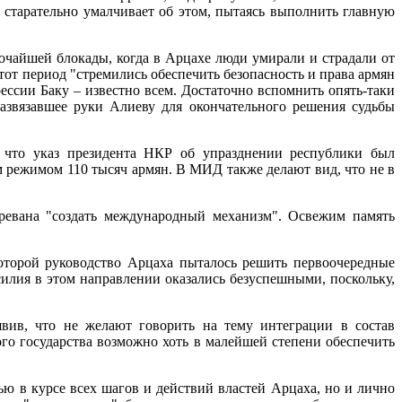
тарательно умалчивает об этом, пытаясь выполнить главную
точайшей блокады, когда в Арцахе люди умирали и страдали от
тот период "стремились обеспечить безопасность и права армян
ссии Баку – известно всем. Достаточно вспомнить опять-таки
развязавшее руки Алиеву для окончательного решения судьбы
аз президента НКР об упразднении республики был
режимом 110 тысяч армян. В МИД также делают вид, что не в
 Еревана "создать международный механизм". Освежим память
 которой руководство Арцаха пыталось решить первоочередные
илия в этом направлении оказались безуспешными, поскольку,
явив, что не желают говорить на тему интеграции в состав
го государства возможно хоть в малейшей степени обеспечить
тью в курсе всех шагов и действий властей Арцаха, но и лично