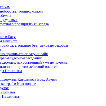
вникам
ноборства, теннис, хоккей
избежна
подсудимых
ратного предприятия" Запада
ия
ще в Баку
м вилайете
 рухнул, а топливо бьет ценовые рекорды
н
жно принимать оплату онлайн
ервом судебном заседании
т хромает, искусственный уже не поможет
илизации против действий властей
анды Пашиняна
поддержала Католикоса Всех Армян
вечера" в Краснодаре
рузок
 Пашиняна
от Пашиняна