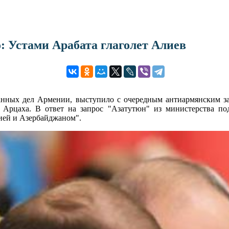
 Устами Арабата глаголет Алиев
анных дел Армении, выступило с очередным антиармянским з
рцаха. В ответ на запрос "Азатутюн" из министерства под
ей и Азербайджаном".