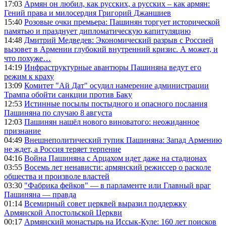
17:03
Армян он любил, как русских, а русских – как армян:
Гений права и милосердия Григорий Джаншиев
15:40
Розовые очки премьера: Пашинян торгует исторической
памятью и празднует дипломатическую капитуляцию
14:48
Дмитрий Медведев: Экономический разрыв с Россией
вызовет в Армении глубокий внутренний кризис. А может, и
что похуже…
14:19
Инфраструктурные авантюры Пашиняна ведут его
режим к краху
13:09
Комитет "Ай Дат" осудил намерение администрации
Трампа обойти санкции против Баку
12:53
Истинные посылы постыдного и опасного послания
Пашиняна по случаю 8 августа
12:03
Пашинян нашёл нового виноватого: неожиданное
признание
04:49
Внешнеполитический тупик Пашиняна: Запад Армению
не ждет, а Россия теряет терпение
04:16
Война Пашиняна с Арцахом идет даже на стадионах
03:55
Восемь лет ненависти: армянский режиссер о расколе
общества и произволе властей
03:30
"Фабрика фейков" — в парламенте или Главный враг
Пашиняна — правда
01:14
Всемирный совет церквей выразил поддержку
Армянской Апостольской Церкви
00:17
Армянский монастырь на Иссык-Куле: 160 лет поисков