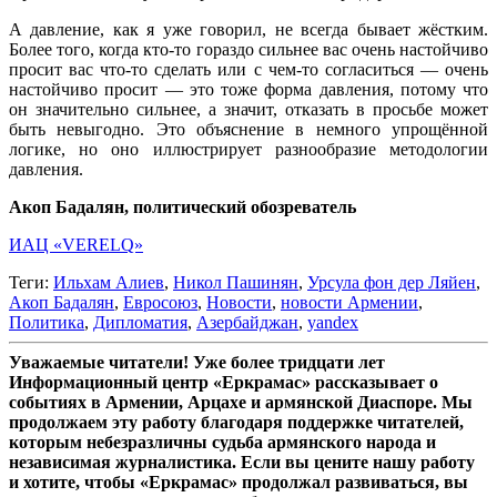
А давление, как я уже говорил, не всегда бывает жёстким.
Более того, когда кто-то гораздо сильнее вас очень настойчиво
просит вас что-то сделать или с чем-то согласиться — очень
настойчиво просит — это тоже форма давления, потому что
он значительно сильнее, а значит, отказать в просьбе может
быть невыгодно. Это объяснение в немного упрощённой
логике, но оно иллюстрирует разнообразие методологии
давления.
Акоп Бадалян, политический обозреватель
ИАЦ «VERELQ»
Теги:
Ильхам Алиев
,
Никол Пашинян
,
Урсула фон дер Ляйен
,
Акоп Бадалян
,
Евросоюз
,
Новости
,
новости Армении
,
Политика
,
Дипломатия
,
Азербайджан
,
yandex
Уважаемые читатели! Уже более тридцати лет
Информационный центр «Еркрамас» рассказывает о
событиях в Армении, Арцахе и армянской Диаспоре. Мы
продолжаем эту работу благодаря поддержке читателей,
которым небезразличны судьба армянского народа и
независимая журналистика. Если вы цените нашу работу
и хотите, чтобы «Еркрамас» продолжал развиваться, вы