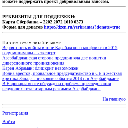
можете поддержать проект добровольным взносом.
РЕКВИЗИТЫ ДЛЯ ПОДДЕРЖКИ:
Карта Сбербанка – 2202 2072 1610 0373
Форма для донатов
https://dzen.ru/yerkramas?donate=true
По этим темам читайте также
Вероятность войны в зоне Карабахского конфликта в 2015
году минимальна - эксперт
Азербайджанская сторона предприняла две попытки
диверсионного проникновения
Карен Абрамян: блицкриг невозможен
Волна арестов, провальное председательство в СЕ и жесткая
критика Запада - знаковые события 2014 г. в Азербайджане
В Европарламенте обсуждена проблема преследования
верующих тоталитарным режимом Азербайджана
На главную
Регистрация
Войти