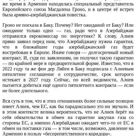
же время в Армении находилась специальный представитель
Европейского союза Магдалена Гроно, и в центре её встреч
была армяно-азербайджанская повестка.
Гроно не поехала в Баку. Почему? Нет ожиданий от Баку? Или
ожидание только одно — газ, ради чего в Азербайджан
отправился еврокомиссар по энергетике? К слову, Алиев
прямо заявил перед ним, что Азербайджану нужна гарантия,
что в ближайшие годы азербайджанский газ будет
востребован в Европе. Иначе говоря — долгосрочный новый
контракт. И, судя по заявлениям, он получил такую гарантию
— по крайней мере в предварительной форме. Известно, что в
2022 году та же фон дер Ляйен в Баку подписала с Алиевым
пятилетнее соглашение о сотрудничестве, срок которого
истекает в 2027 году. Сейчас, по всей видимости, Алиев
пытается добиться ещё одного пятилетнего контракта — если
не более длительного.
Вся суть в том, что в этих отношениях более сильные позиции
имеет Алиев, чем ЕС, как бы парадоксально это ни звучало. И
в этом контексте велика вероятность, что не Алиев берёт на
себя обязательства в обмен на гарантии закупки газа со
стороны ЕС, а именно Азербайджан ожидает чего-то от ЕС в
обмен на поставки газа — в том числе, возможно, давление на
Армению в пользу «беспрепятственного коридора».