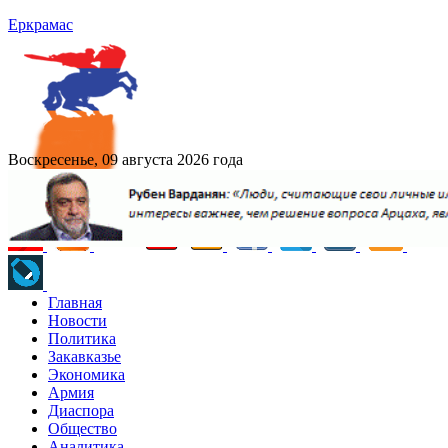
Еркрамас
Воскресенье, 09 августа 2026 года
Главная
Новости
Политика
Закавказье
Экономика
Армия
Диаспора
Общество
Аналитика