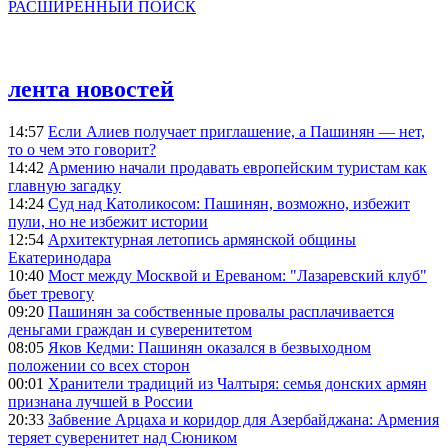
РАСШИРЕННЫЙ ПОИСК
лента новостей
14:57
Если Алиев получает приглашение, а Пашинян — нет,
то о чем это говорит?
14:42
Армению начали продавать европейским туристам как
главную загадку
14:24
Суд над Католикосом: Пашинян, возможно, избежит
пули, но не избежит истории
12:54
Архитектурная летопись армянской общины
Екатеринодара
10:40
Мост между Москвой и Ереваном: "Лазаревский клуб"
бьет тревогу
09:20
Пашинян за собственные провалы расплачивается
деньгами граждан и суверенитетом
08:05
Яков Кедми: Пашинян оказался в безвыходном
положении со всех сторон
00:01
Хранители традиций из Чалтыря: семья донских армян
признана лучшей в России
20:33
Забвение Арцаха и коридор для Азербайджана: Армения
теряет суверенитет над Сюником