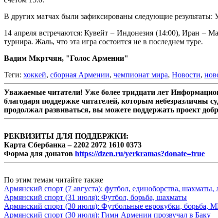
В других матчах были зафиксированы следующие результаты: Уз
14 апреля встречаются: Кувейт – Индонезия (14:00), Иран – М
турнира. Жаль, что эта игра состоится не в последнем туре.
Вадим Мкртчян, "Голос Армении"
Теги:
хоккей
,
сборная Армении
,
чемпионат мира
,
Новости
,
нов
Уважаемые читатели! Уже более тридцати лет Информацион
благодаря поддержке читателей, которым небезразличны су
продолжал развиваться, вы можете поддержать проект доб
РЕКВИЗИТЫ ДЛЯ ПОДДЕРЖКИ:
Карта Сбербанка – 2202 2072 1610 0373
Форма для донатов
https://dzen.ru/yerkramas?donate=true
По этим темам читайте также
Армянский спорт (7 августа): футбол, единоборства, шахматы, 
Армянский спорт (31 июля): Футбол, борьба, шахматы
Армянский спорт (30 июля): Футбольные еврокубки, борьба, 
Армянский спорт (30 июля): Гимн Армении прозвучал в Баку