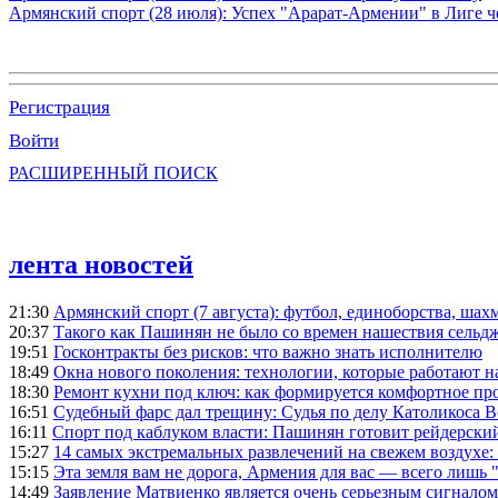
Армянский спорт (28 июля): Успех "Арарат-Армении" в Лиге ч
Регистрация
Войти
РАСШИРЕННЫЙ ПОИСК
лента новостей
21:30
Армянский спорт (7 августа): футбол, единоборства, шахм
20:37
Такого как Пашинян не было со времен нашествия сельд
19:51
Госконтракты без рисков: что важно знать исполнителю
18:49
Окна нового поколения: технологии, которые работают н
18:30
Ремонт кухни под ключ: как формируется комфортное пр
16:51
Судебный фарс дал трещину: Судья по делу Католикоса В
16:11
Спорт под каблуком власти: Пашинян готовит рейдерск
15:27
14 самых экстремальных развлечений на свежем воздухе:
15:15
Эта земля вам не дорога, Армения для вас — всего лишь 
14:49
Заявление Матвиенко является очень серьезным сигналом