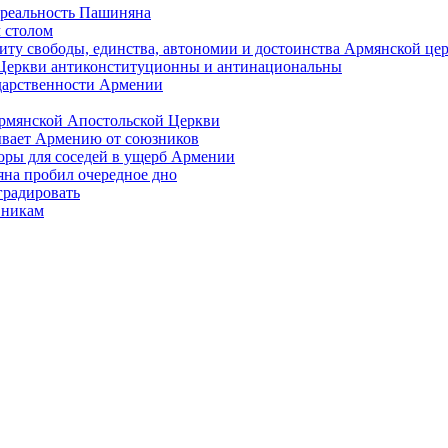
 реальность Пашиняна
 столом
иту свободы, единства, автономии и достоинства Армянской це
Церкви антиконституционны и антинациональны
ударственности Армении
Армянской Апостольской Церкви
ывает Армению от союзников
оры для соседей в ущерб Армении
яна пробил очередное дно
градировать
вникам