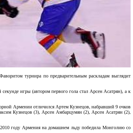
оритом турнира по предварительным раскладам выглядит
секунде игры (автором первого гола стал Арсен Асатрян), а к
сборной Армении отличился Артем Кузнецов, набравший 9 очков
ксим Кузнецов (3), Арсен Амбарцумян (2), Арсен Асатрян (2),
в 2010 году Армения на домашнем льду победила Монголию со