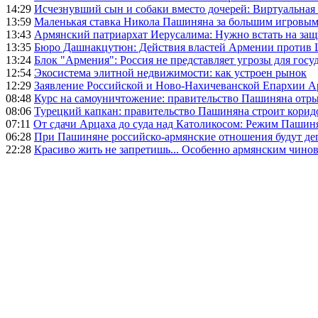
14:29
Исчезнувший сын и собаки вместо дочерей: Виртуальная
13:59
Маленькая ставка Никола Пашиняна за большим игровым
13:43
Армянский патриархат Иерусалима: Нужно встать на защ
13:35
Бюро Дашнакцутюн: Действия властей Армении против 
13:24
Блок "Армения": Россия не представляет угрозы для гос
12:54
Экосистема элитной недвижимости: как устроен рынок
12:29
Заявление Российской и Ново-Нахичеванской Епархии 
08:48
Курс на самоуничтожение: правительство Пашиняна отр
08:06
Турецкий капкан: правительство Пашиняна строит корид
07:11
От сдачи Арцаха до суда над Католикосом: Режим Пашин
06:28
При Пашиняне российско-армянские отношения будут де
22:28
Красиво жить не запретишь... Особенно армянским чино