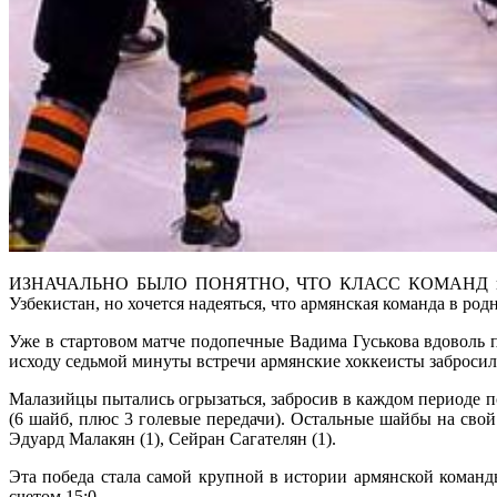
ИЗНАЧАЛЬНО БЫЛО ПОНЯТНО, ЧТО КЛАСС КОМАНД в низшем 
Узбекистан, но хочется надеяться, что армянская команда в ро
Уже в стартовом матче подопечные Вадима Гуськова вдоволь п
исходу седьмой минуты встречи армянские хоккеисты забросил
Малазийцы пытались огрызаться, забросив в каждом периоде п
(6 шайб, плюс 3 голевые передачи). Остальные шайбы на свой
Эдуард Малакян (1), Сейран Сагателян (1).
Эта победа стала самой крупной в истории армянской коман
счетом 15:0.