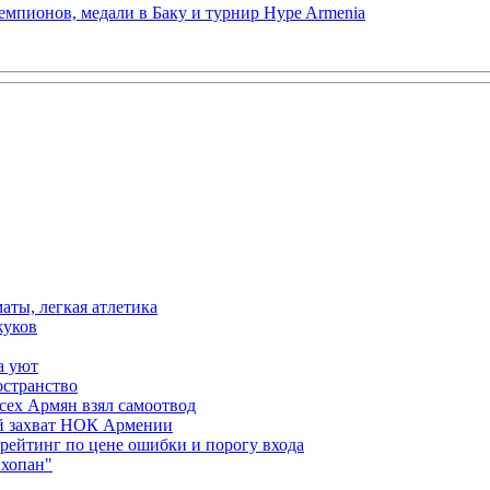
емпионов, медали в Баку и турнир Hype Armenia
аты, легкая атлетика
жуков
а уют
остранство
сех Армян взял самоотвод
ий захват НОК Армении
 рейтинг по цене ошибки и порогу входа
"хопан"