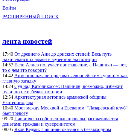
Войти
РАСШИРЕННЫЙ ПОИСК
лента новостей
17:40
От древнего Ани до донских степей: Весь путь
нахичеванских армян в музейной экспозиции
14:57
Если Алиев получает приглашение, а Пашинян — нет,
то о чем это говорит?
14:42
Армению начали продавать европейским туристам как
главную загадку
14:24
Суд над Католикосом: Пашинян, возможно, избежит
пули, но не избежит истории
12:54
Архитектурная летопись армянской общины
Екатеринодара
10:40
Мост между Москвой и Ереваном: "Лазаревский клуб"
бьет тревогу
09:20
Пашинян за собственные провалы расплачивается
деньгами граждан и суверенитетом
08:05
Яков Кедми: Пашинян оказался в безвыходном