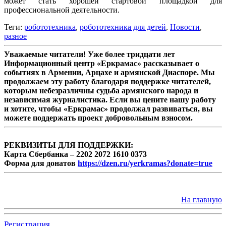
может стать хорошей стартовой площадкой для
профессиональной деятельности.
Теги:
робототехника
,
робототехника для детей
,
Новости
,
разное
Уважаемые читатели! Уже более тридцати лет
Информационный центр «Еркрамас» рассказывает о
событиях в Армении, Арцахе и армянской Диаспоре. Мы
продолжаем эту работу благодаря поддержке читателей,
которым небезразличны судьба армянского народа и
независимая журналистика. Если вы цените нашу работу
и хотите, чтобы «Еркрамас» продолжал развиваться, вы
можете поддержать проект добровольным взносом.
РЕКВИЗИТЫ ДЛЯ ПОДДЕРЖКИ:
Карта Сбербанка – 2202 2072 1610 0373
Форма для донатов
https://dzen.ru/yerkramas?donate=true
На главную
Регистрация