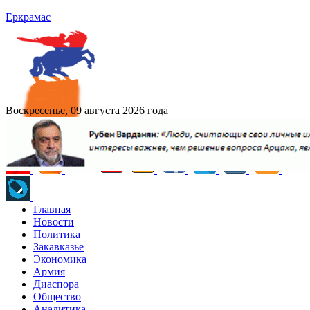
Еркрамас
Воскресенье, 09 августа 2026 года
Главная
Новости
Политика
Закавказье
Экономика
Армия
Диаспора
Общество
Аналитика