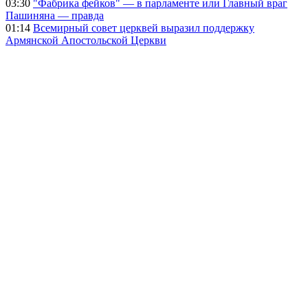
03:30
"Фабрика фейков" — в парламенте или Главный враг
Пашиняна — правда
01:14
Всемирный совет церквей выразил поддержку
Армянской Апостольской Церкви