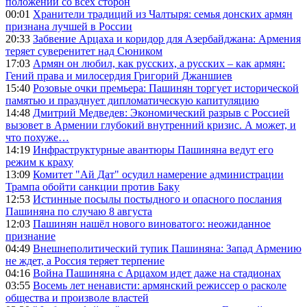
положении со всех сторон
00:01
Хранители традиций из Чалтыря: семья донских армян
признана лучшей в России
20:33
Забвение Арцаха и коридор для Азербайджана: Армения
теряет суверенитет над Сюником
17:03
Армян он любил, как русских, а русских – как армян:
Гений права и милосердия Григорий Джаншиев
15:40
Розовые очки премьера: Пашинян торгует исторической
памятью и празднует дипломатическую капитуляцию
14:48
Дмитрий Медведев: Экономический разрыв с Россией
вызовет в Армении глубокий внутренний кризис. А может, и
что похуже…
14:19
Инфраструктурные авантюры Пашиняна ведут его
режим к краху
13:09
Комитет "Ай Дат" осудил намерение администрации
Трампа обойти санкции против Баку
12:53
Истинные посылы постыдного и опасного послания
Пашиняна по случаю 8 августа
12:03
Пашинян нашёл нового виноватого: неожиданное
признание
04:49
Внешнеполитический тупик Пашиняна: Запад Армению
не ждет, а Россия теряет терпение
04:16
Война Пашиняна с Арцахом идет даже на стадионах
03:55
Восемь лет ненависти: армянский режиссер о расколе
общества и произволе властей